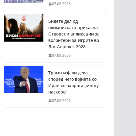
07.08.2026
Бидете дел од
олимписката приказна:
Отворени апликации за
волонтери за Игрите во
Лос Анџелес 2028
07.08.2026
Трамп изјави дека
според него војната со
Иран ќе заврши „многу
наскоро“
07.08.2026