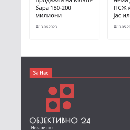
продажба на Мбапе
нема 
бара 180-200
ПСЖ ќ
милиони
јас и
13.06.2023
13.05.2
За Нас
-Независно