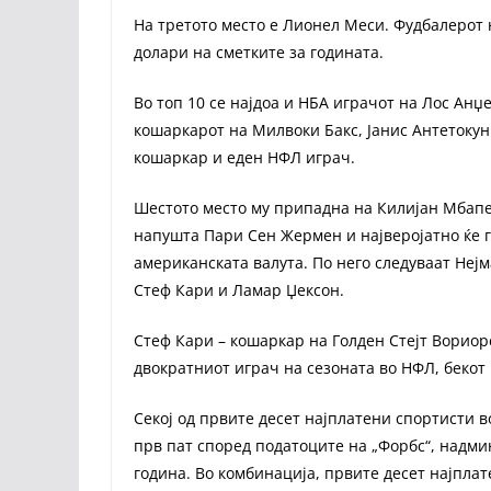
На третото место е Лионел Меси. Фудбалерот
долари на сметките за годината.
Во топ 10 се најдоа и НБА играчот на Лос Анџ
кошаркарот на Милвоки Бакс, Јанис Антетокунм
кошаркар и еден НФЛ играч.
Шестото место му припадна на Килијан Мбапе. 
напушта Пари Сен Жермен и најверојатно ќе г
американската валута. По него следуваат Неј
Стеф Кари и Ламар Џексон.
Стеф Кари – кошаркар на Голден Стејт Вориорс
двократниот играч на сезоната во НФЛ, бекот 
Секој од првите десет најплатени спортисти в
прв пат според податоците на „Форбс“, надмин
година. Во комбинација, првите десет најплат