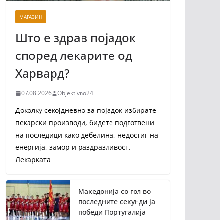
МАГАЗИН
Што е здрав појадок
според лекарите од
Харвард?
07.08.2026
Objektivno24
Доколку секојдневно за појадок избирате
пекарски производи, бидете подготвени
на последици како дебелина, недостиг на
енергија, замор и раздразливост.
Лекарката
Македонија со гол во
последните секунди ја
победи Португалија