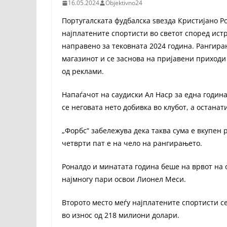
16.05.2024
Objektivno24
Португалската фудбалска ѕвезда Кристијано Ро
најплатените спортисти во светот според ист
направено за тековната 2024 година. Рангира
магазинот и се заснова на пријавени приходи 
од реклами.
Напаѓачот на саудиски Ал Наср за една годин
се неговата нето добивка во клубот, а остана
„Форбс“ забележува дека таква сума е вкупен 
четврти пат е на чело на рангирањето.
Роналдо и минатата година беше на врвот на о
најмногу пари освои Лионел Меси.
Второто место меѓу најплатените спортисти се
во износ од 218 милиони долари.