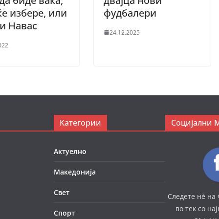
да биде вака,
двајца нови
е избере, или
фудбалери
ли Навас
24.12.2025
022
Категории
Социјални 
Актуелно
Македонија
Свет
Следете нè на 
во тек со на
Спорт