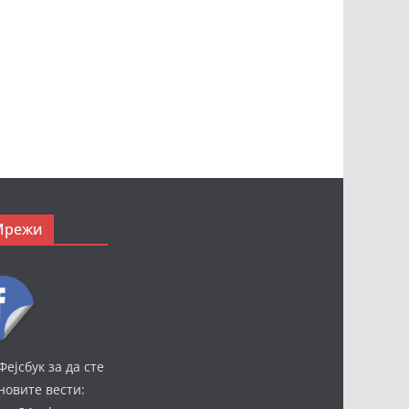
Мрежи
Фејсбук за да сте
јновите вести: