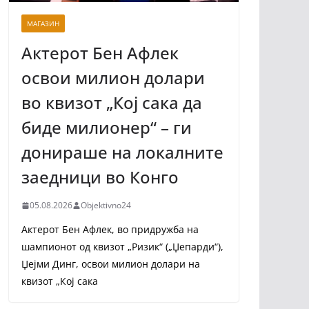
МАГАЗИН
Актерот Бен Афлек
освои милион долари
во квизот „Кој сака да
биде милионер“ – ги
донираше на локалните
заедници во Конго
05.08.2026
Objektivno24
Актерот Бен Афлек, во придружба на
шампионот од квизот „Ризик“ („Џепарди“),
Џејми Динг, освои милион долари на
квизот „Кој сака