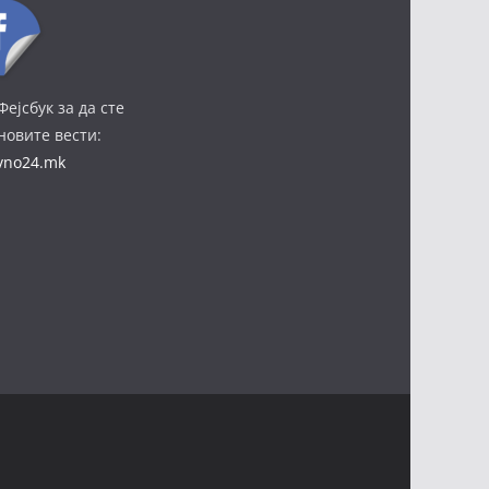
Фејсбук за да сте
јновите вести:
ivno24.mk