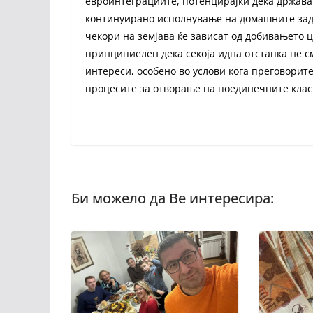
евроинтеграциите, потенцирајќи дека држават
континуирано исполнување на домашните зада
чекори на земјава ќе зависат од добивањето ц
принципиелен дека секоја идна отстапка не с
интереси, особено во услови кога преговорите
процесите за отворање на поединечните клас