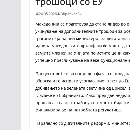
трошоци со ЕУ
24.05.2026
Objektivno24
Македонија се подготвува да стане лидер во 
укинување на дополнителните трошоци за роа
граѓаните ја најави министерот за дигитална 
иднина македонските државјани ќе можат да з
земјите членки на Унијата по истите цени ка
успешно пресликување на веќе функционалнио
Процесот веќе е во напредна фаза, со оглед н
обврска и го испрати усогласениот текст до 
добивањето на зелената светлина од Брисел,
гласање во Собранието. Иако пред две недел
прашања, тоа не го забавува темпото, бидеј
финализирање на потребната регулатива.
Паралелно со дигиталните реформи, министер