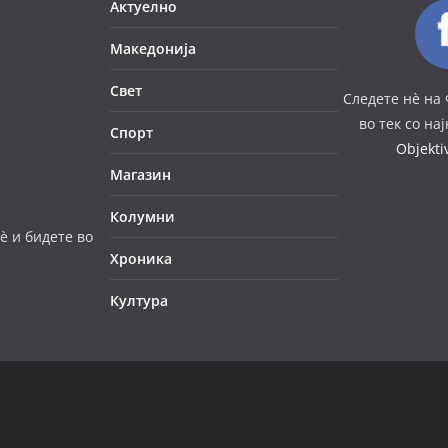
Актуелно
Македонија
Свет
Следете нè на 
во тек со на
Спорт
Objekt
Магазин
Колумни
è и бидете во
Хроника
Култура