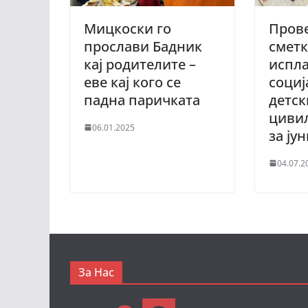
Мицкоски го
Прове
прослави Бадник
сметк
кај родителите –
испла
еве кај кого се
социј
падна паричката
детск
циви
06.01.2025
за ју
04.07.2
За Нас