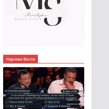
Најнови Вести