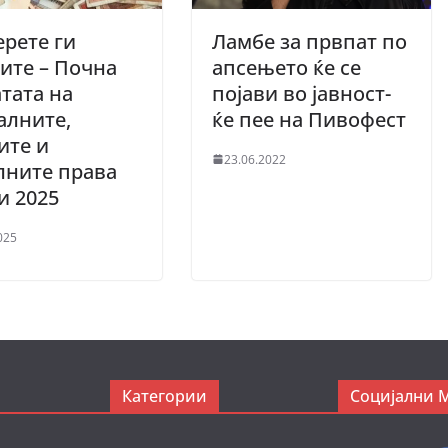
рете ги
Ламбе за првпат по
ите – Почна
апсењето ќе се
тата на
појави во јавност-
алните,
ќе пее на Пивофест
ите и
23.06.2022
лните права
ни 2025
025
Категории
Социјални 