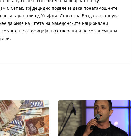
а останува силно посветена на овој пат преку
чи. Сепак, тој децидно подвлече дека понатамошните
врсти гаранции од Унијата. Ставот на Владата останува
мее да биде на штета на македонските национални
 сè уште не се официјално отворени и не се започнати
тери.