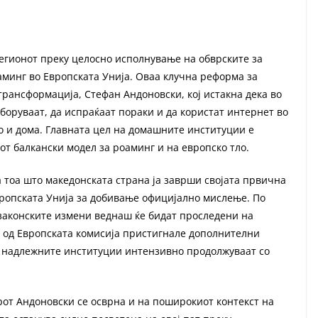
регионот преку целосно исполнување на обврските за
минг во Европската Унија. Оваа клучна реформа за
трансформација, Стефан Андоновски, кој истакна дека во
боруваат, да испраќаат пораки и да користат интернет во
ко и дома. Главната цел на домашните институции е
т балкански модел за роаминг и на европско тло.
а тоа што македонската страна ја заврши својата првична
Европската Унија за добивање официјално мислење. По
 законските измени веднаш ќе бидат проследени на
и од Европската комисија пристигнале дополнителни
ќи надлежните институции интензивно продолжуваат со
от Андоновски се осврна и на поширокиот контекст на