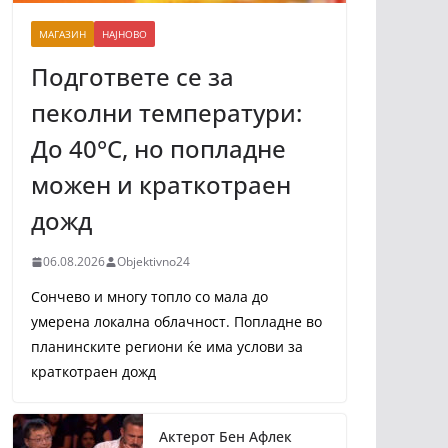
МАГАЗИН
НАЈНОВО
Подгответе се за
пеколни температури:
До 40°C, но попладне
можен и краткотраен
дожд
06.08.2026
Objektivno24
Сончево и многу топло со мала до
умерена локална облачност. Попладне во
планинските региони ќе има услови за
краткотраен дожд
Актерот Бен Афлек