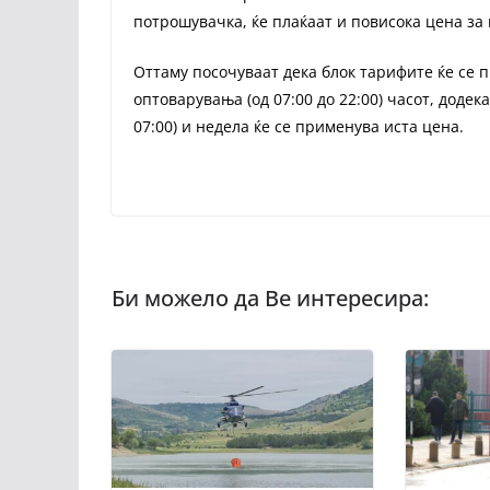
потрошувачка, ќе плаќаат и повисока цена за
Оттаму посочуваат дека блок тарифите ќе се 
оптоварувања (од 07:00 до 22:00) часот, доде
07:00) и недела ќе се применува иста цена.