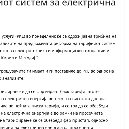
от систем за електрична
 услуги (РКЕ) во понеделник ќе се одржи јавна трибина на
анализите на предложената реформа на тарифниот систем
тетот за електротехника и информациски технологии и
Кирил и Методиј “.
рошувачите ги имаат и ги поставиле до РКЕ во однос на
о анализите.
арифирање е да се формираат блок тарифи што ќе
а електрична енергија во текот на високата дневна
ка во ноќната ниска тарифа, и со тоа да се обезбеди
 на електрична енергија е во рамки на просечната
 на тарифирање ќе се обезбеди фер пристап, односно
ичини на електрична енергија од просечната