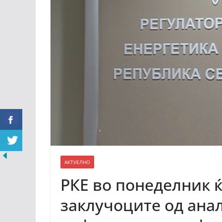
АКТУЕЛНО
РКЕ во понеделник ќ
заклучоците од ана