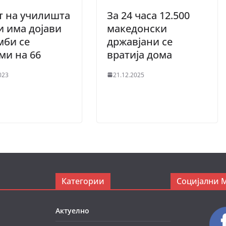
т на училишта
За 24 часа 12.500
и има дојави
македонски
мби се
државјани се
ми на 66
вратија дома
023
21.12.2025
Категории
Социјални 
Актуелно