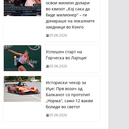
освои милион долари
во квизот „Кој сака да
биде милионер“ – ги
донираше на локалните
заедници во Конго
05.08.2026
Успешен старт на
Ѓорческа во Лајпциг
05.08.2026
Историски чекор за
Иџе: Прв возач од
Балканот со прототип
„Норма“, само 12 вакви
болиди во светот
05.08.2026