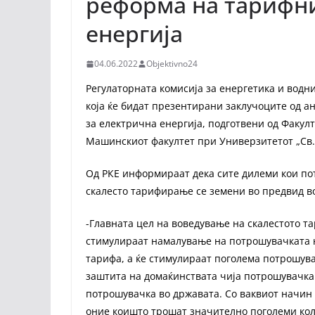
реформа на тарифни
енергија
04.06.2022
Objektivno24
Регулаторната комисија за енергетика и водни
која ќе бидат презентирани заклучоците од 
за електрична енергија, подготвени од Факул
Машинскиот факултет при Универзитетот „Св. 
Од РКЕ информираат дека сите дилеми кои пот
скалесто тарифирање се земени во предвид в
-Главната цел на воведување на скалестото т
стимулираат намалување на потрошувачката н
тарифа, а ќе стимулираат поголема потрошувач
заштита на домаќинствата чија потрошувачка
потрошувачка во државата. Со ваквиот начин
оние коишто трошат значително поголеми кол