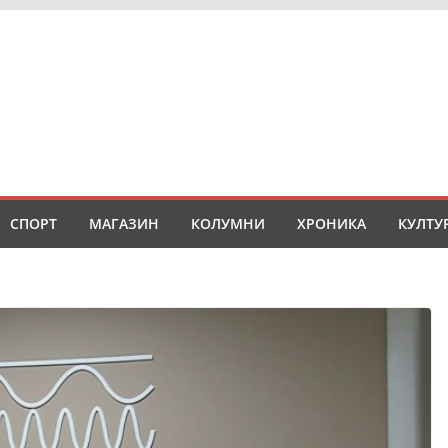
СПОРТ
МАГАЗИН
КОЛУМНИ
ХРОНИКА
КУЛТУ