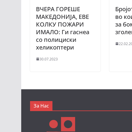
ВЧЕРА ГОРЕШЕ
Бројо
МАКЕДОНИЈА, ЕВЕ
во ко
КОЛКУ ПОЖАРИ
за бо
ИМАЛО: Ги гаснеа
зголе
со полициски
22.02.2
хеликоптери
30.07.2023
За Нас