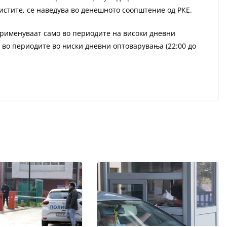
 истите, се наведува во денешното соопштение од РКЕ.
применуваат само во периодите на високи дневни
ка во периодите во ниски дневни оптоварувања (22:00 до