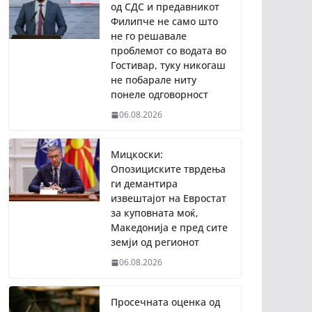
од СДС и предавникот
Филипче не само што
не го решавале
проблемот со водата во
Гостивар, туку никогаш
не побарале ниту
понеле одговорност
06.08.2026
Мицкоски:
Опозициските тврдења
ги демантира
извештајот на Евростат
за куповната моќ,
Македонија е пред сите
земји од регионот
06.08.2026
Просечната оценка од