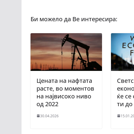
Цената на нафтата
Светс
расте, во моментов
екон
на највисоко ниво
ќе се
од 2022
ти до
30.04.2026
15.01.2