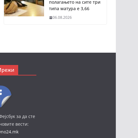
полагањето на сите три
типа матура е 3,66
06.08.2026
Мрежи
Фејсбук за да сте
јновите вести:
ivno24.mk