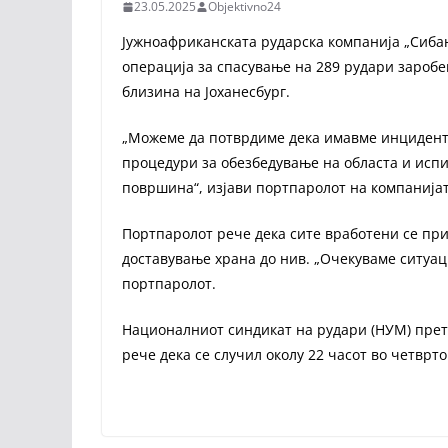
23.05.2025
Objektivno24
Јужноафриканската рударска компанија „Сибањ
операција за спасување на 289 рудари заробен
близина на Јоханесбург.
„Можеме да потврдиме дека имавме инцидент 
процедури за обезбедување на областа и испи
површина“, изјави портпаролот на компанијат
Портпаролот рече дека сите вработени се при
доставување храна до нив. „Очекуваме ситуац
портпаролот.
Националниот синдикат на рудари (НУМ) претх
рече дека се случил околу 22 часот во четврто