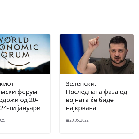
киот
Зеленски:
омски форум
Последната фаза од
 одржи од 20-
војната ќе биде
 24-ти јануари
најкрвава
025
20.05.2022