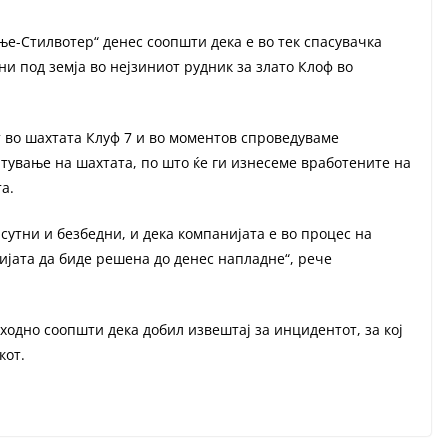
е-Стилвотер“ денес соопшти дека е во тек спасувачка
и под земја во нејзиниот рудник за злато Клоф во
во шахтата Клуф 7 и во моментов спроведуваме
тување на шахтата, по што ќе ги изнесеме вработените на
а.
сутни и безбедни, и дека компанијата е во процес на
ијата да биде решена до денес напладне“, рече
одно соопшти дека добил извештај за инцидентот, за кој
кот.