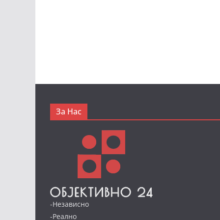
За Нас
-Независно
-Реално