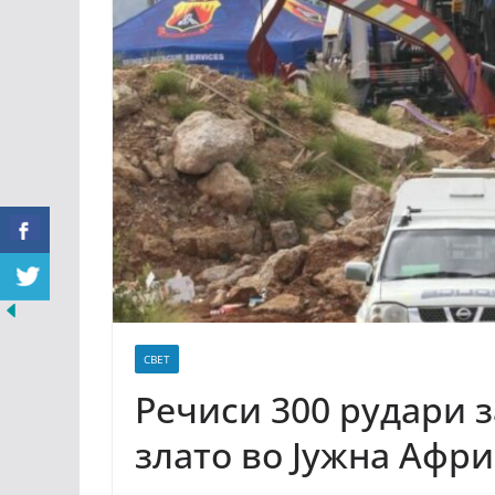
СВЕТ
Речиси 300 рудари з
злато во Јужна Аф