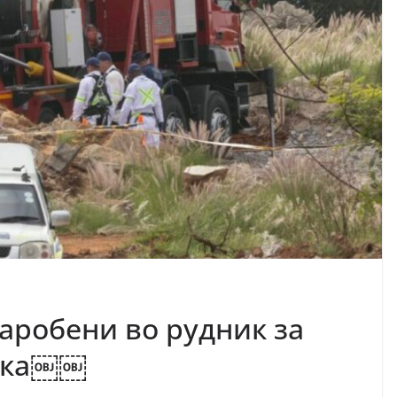
аробени во рудник за
рика￼￼