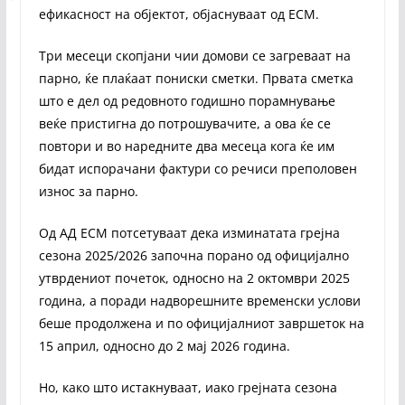
ефикасност на објектот, објаснуваат од ЕСМ.
Три месеци скопјани чии домови се загреваат на
парно, ќе плаќаат пониски сметки. Првата сметка
што е дел од редовното годишно порамнување
веќе пристигна до потрошувачите, а ова ќе се
повтори и во наредните два месеца кога ќе им
бидат испорачани фактури со речиси преполовен
износ за парно.
Од АД ЕСМ потсетуваат дека изминатата грејна
сезона 2025/2026 започна порано од официјално
утврдениот почеток, односно на 2 октомври 2025
година, а поради надворешните временски услови
беше продолжена и по официјалниот завршеток на
15 април, односно до 2 мај 2026 година.
Но, како што истакнуваат, иако грејната сезона