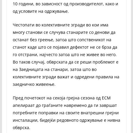
10 години, во зависност од производителот, како и
од условите на одржување.
Честопати во колективните згради во кои има
многу станови се случува станарите со денови да
останат без греење, затоа што сопственикот на
станот каде што се појавил дефектот не се брза да
го отстрани, најчесто затоа што не живее во него.
Во таков случај, обврската да се реши проблемот е
на Заедницата на станари, затоа што во
колективните згради важат и одредени правила на
заедничко живеење.
Пред почетокот на секоја грејна сезона од ЕСМ
апелираат до граѓаните навремено да ги завршат
потребните поправки на своите внатрешни грејни
инсталации, бидејќи редовното одржување е нивна
обврска.