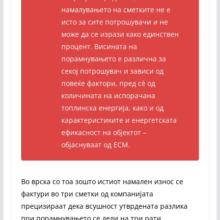
намалувањето на сметките не е
исто за сите потрошувачи и не
може да се изрази како единствен
процент. Висината на
порамнувањето е различна за
секој потрошувач и зависи од
повеќе фактори, пред сѐ од
количината на испорачана
топлинска енергија, како и од
карактеристиките и енергетската
ефикасност на објектот –
објаснуваат од ЕСМ.
Во врска со тоа зошто истиот намален износ се
фактури во три сметки од компанијата
прецизираат дека всушност утврдената разлика
при порамнувањето се дели на три рати.