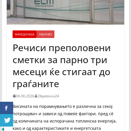
МАКЕДОНИЈА
НАЈНОВО
Речиси преполовени
сметки за парно три
месеци ќе стигаат до
граѓаните
06.06.2026
Objektivno24
Висината на порамнувањето е различна за секој
потрошувач и зависи од повеќе фактори, пред сѐ
од количината на испорачана топлинска енергија,
како и од карактеристиките и енергетската