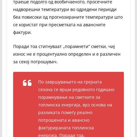
траеше подолго од вообичаеното, просечните
надворешни температури во одредени периоди
беа повисоки од прогнозираните температури што
се користат при пресметката на авансните
фактури.
Поради тоа стигнуваат „порамнети“ сметки, чиј
износ не е процентуално определен и е различен
за секој потрошувач.
По завршувањето на грејната
сезона се врши редовното годишно
порамнување на сметките за
топлинска енергија, врз основа на
разликата помеѓу реално
потрошената и авансно
фактурираната топлинска
енергија. Поради тоа,