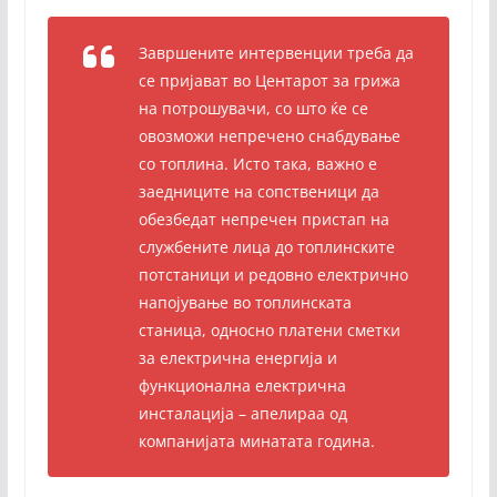
Завршените интервенции треба да
се пријават во Центарот за грижа
на потрошувачи, со што ќе се
овозможи непречено снабдување
со топлина. Исто така, важно е
заедниците на сопственици да
обезбедат непречен пристап на
службените лица до топлинските
потстаници и редовно електрично
напојување во топлинската
станица, односно платени сметки
за електрична енергија и
функционална електрична
инсталација – апелираа од
компанијата минатата година.