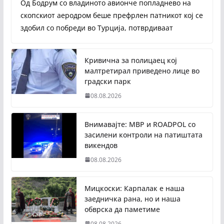
Од Бодрум со владиното авионче попладнево на
скопскиот аеродром беше префрлен патникот кој се
здобил со побреди во Турција, потврдиваат
Кривична за полицаец кој
малтретирал приведено лице во
градски парк
08.08.2026
Внимавајте: МВР и ROADPOL со
засилени контроли на патиштата
викендов
08.08.2026
Мицкоски: Карпалак е наша
заедничка рана, но и наша
обврска да паметиме
08.08.2026