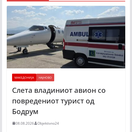
МАКЕДОНИЈА
НАЈНОВО
Слета владиниот авион со
повредениот турист од
Бодрум
08.08.2026
Objektivno24