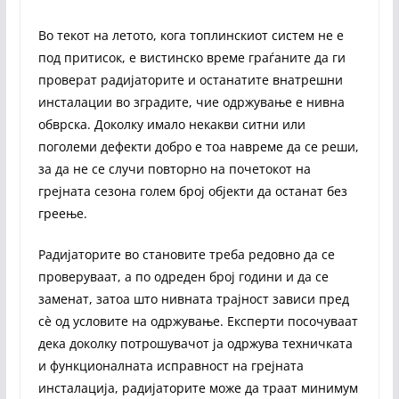
Во текот на летото, кога топлинскиот систем не е
под притисок, е вистинско време граѓаните да ги
проверат радијаторите и останатите внатрешни
инсталации во зградите, чие одржување е нивна
обврска. Доколку имало некакви ситни или
поголеми дефекти добро е тоа навреме да се реши,
за да не се случи повторно на почетокот на
грејната сезона голем број објекти да останат без
греење.
Радијаторите во становите треба редовно да се
проверуваат, а по одреден број години и да се
заменат, затоа што нивната трајност зависи пред
сѐ од условите на одржување. Експерти посочуваат
дека доколку потрошувачот ја одржува техничката
и функционалната исправност на грејната
инсталација, радијаторите може да траат минимум