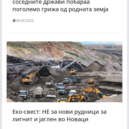
соседните држави побараа
поголемо грижа од родната земја
08.09.2023
Eко-свест: НЕ за нови рудници за
лигнит и јаглен во Новаци