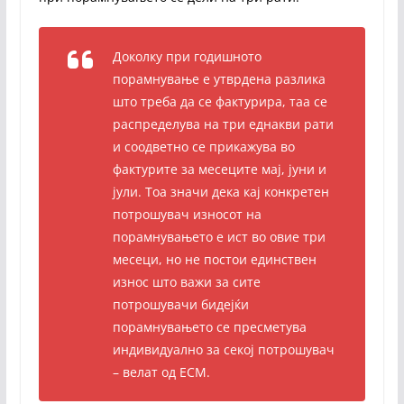
Доколку при годишното
порамнување е утврдена разлика
што треба да се фактурира, таа се
распределува на три еднакви рати
и соодветно се прикажува во
фактурите за месеците мај, јуни и
јули. Тоа значи дека кај конкретен
потрошувач износот на
порамнувањето е ист во овие три
месеци, но не постои единствен
износ што важи за сите
потрошувачи бидејќи
порамнувањето се пресметува
индивидуално за секој потрошувач
– велат од ЕСМ.