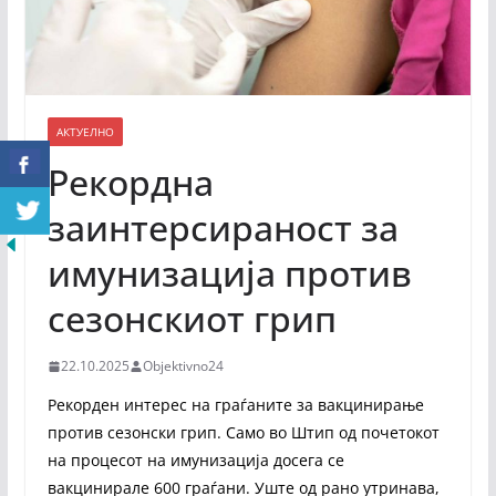
АКТУЕЛНО
Рекордна
заинтерсираност за
имунизација против
сезонскиот грип
22.10.2025
Objektivno24
Рекорден интерес на граѓаните за вакцинирање
против сезонски грип. Само во Штип од почетокот
на процесот на имунизација досега се
вакцинирале 600 граѓани. Уште од рано утринава,