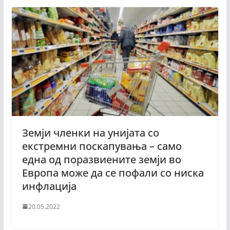
Земји членки на унијата со
екстремни поскапувања – само
една од поразвиените земји во
Европа може да се пофали со ниска
инфлација
20.05.2022