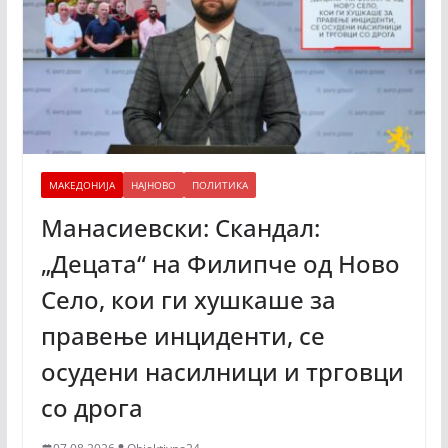
МАКЕДОНИЈА
НАЈНОВО
ПОЛИТИКА
Манасиевски: Скандал:
„Децата“ на Филипче од Ново
Село, кои ги хушкаше за
правење инциденти, се
осудени насилници и трговци
со дрога