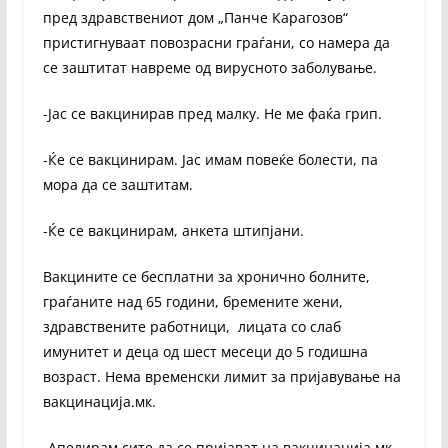
пред здравствениот дом „Панче Карагозов“
пристигнуваат повозрасни граѓани, со намера да
се заштитат навреме од вирусното заболување.
-Јас се вакцинирав пред малку. Не ме фаќа грип.
-Ќе се вакцинирам. Јас имам повеќе болести, па
мора да се заштитам.
-Ќе се вакцинирам, анкета штипјани.
Вакцините се бесплатни за хронично болните,
граѓаните над 65 години, бремените жени,
здравствените работници, лицата со слаб
имунитет и деца од шест месеци до 5 годишна
возраст. Нема временски лимит за пријавување на
вакцинација.мк.
-Апелирам сите да се пријават на вакцинација.мк ,