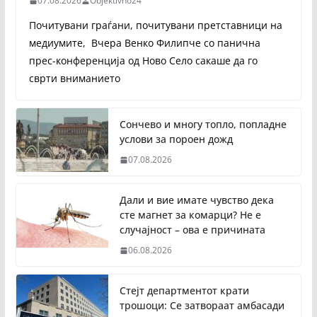
07.08.2026
Objektivno24
Почитувани граѓани, почитувани претставници на
медиумите, Вчера Венко Филипче со панична
прес-конференција од Ново Село сакаше да го
сврти вниманието
Сончево и многу топло, попладне
услови за пороен дожд
07.08.2026
Дали и вие имате чувство дека
сте магнет за комарци? Не е
случајност – ова е причината
06.08.2026
Стејт департментот крати
трошоци: Се затвораат амбасади