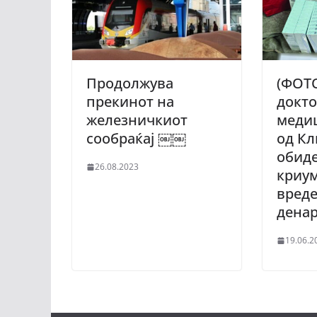
Продолжува
(ФОТ
прекинот на
докто
железничкиот
медиц
сообраќај ￼￼
од Кл
обиде
26.08.2023
криум
вреде
дена
19.06.2