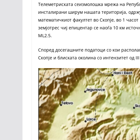
Телеметриската сеизмолошка мрежа на Репуб
инсталирани ширум нашата територија, одрж
математичкиот факултет во Скопје, во 1 часо
земјотрес чиј епицентар се наоѓа 10 км источ
ML2.5.
Според досегашните податоци со кои располаг
Скопје и блиската околина со интензитет од I