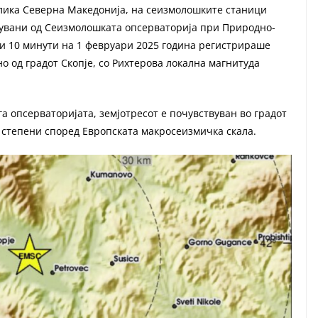
лика Северна Македонија, на сеизмолошките станици
увани од Сеизмолошката опсерваторија при Природно-
т и 10 минути на 1 февруари 2025 година регистрираше
но од градот Скопје, со Рихтерова локална магнитуда
а опсерваторијата, земјотресот е почувствуван во градот
II степени според Европската макросеизмичка скала.