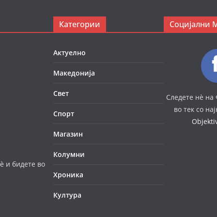
Категории
Социјални 
Актуелно
Македонија
Свет
Следете нè на 
во тек со на
Спорт
Objekt
Магазин
Колумни
è и бидете во
Хроника
Култура