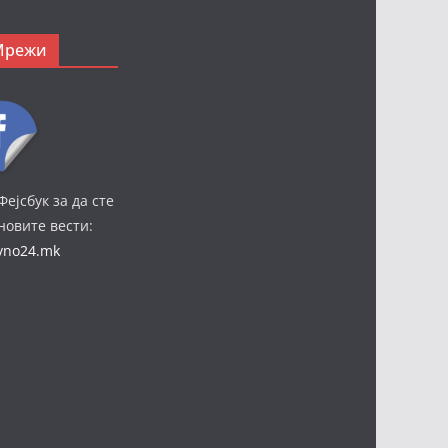
Мрежи
Фејсбук за да сте
јновите вести:
ivno24.mk