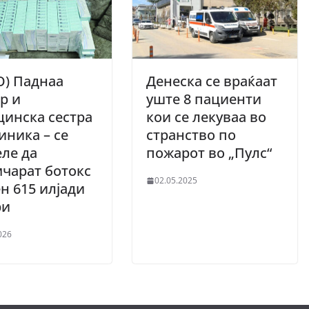
О) Паднаа
Денеска се враќаат
р и
уште 8 пациенти
инска сестра
кои се лекуваа во
иника – се
странство по
ле да
пожарот во „Пулс“
чарат ботокс
02.05.2025
н 615 илјади
ри
026