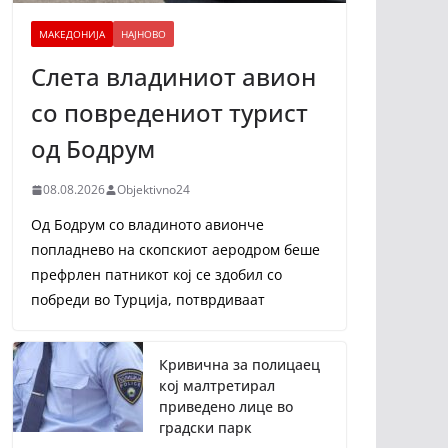
МАКЕДОНИЈА
НАЈНОВО
Слета владиниот авион
со повредениот турист
од Бодрум
08.08.2026
Objektivno24
Од Бодрум со владиното авионче
попладнево на скопскиот аеродром беше
префрлен патникот кој се здобил со
побреди во Турција, потврдиваат
Кривична за полицаец
кој малтретирал
приведено лице во
градски парк