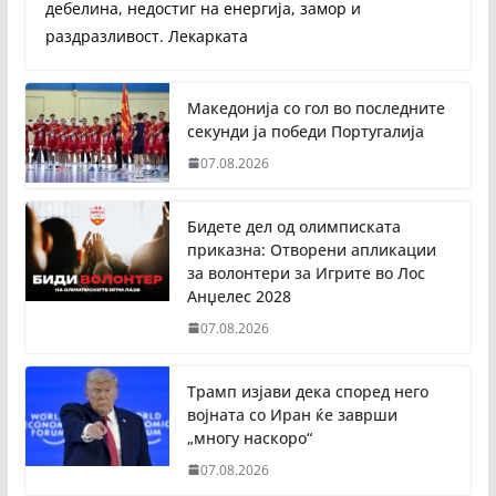
дебелина, недостиг на енергија, замор и
раздразливост. Лекарката
Македонија со гол во последните
секунди ја победи Португалија
07.08.2026
Бидете дел од олимписката
приказна: Отворени апликации
за волонтери за Игрите во Лос
Анџелес 2028
07.08.2026
Трамп изјави дека според него
војната со Иран ќе заврши
„многу наскоро“
07.08.2026