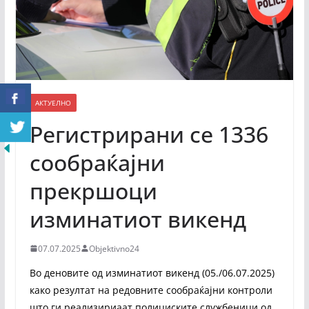
АКТУЕЛНО
Регистрирани се 1336
сообраќајни
прекршоци
изминатиот викенд
07.07.2025
Objektivno24
Во деновите од изминатиот викенд (05./06.07.2025)
како резултат на редовните сообраќајни контроли
што ги реализириаат полициските службеници од