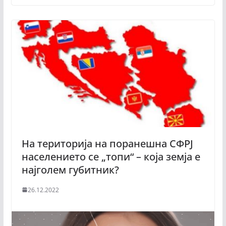
На територија на поранешна СФРЈ
населението се „топи“ – која земја е
најголем губитник?
26.12.2022