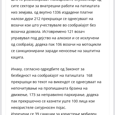
сите сектори за внатрешни работи на патиштата
низ земјава, од вкупно 1336 издадени платни
налози дури 212 прекршоци се однесуваат на
возачи кои што учествувале во сообраќајот без
возачка дозвола. Истовремено 121 возач
управувал под дејство на алкохол и се исклучени
од сообраќај, додека пак 106 возачи на мотоцикли
се санкционирани заради неносење на заштитна
кацига.
Инаку, согласно одредбите од Законот за
безбедност на сообраќајот на патиштата 168
прекршоци во текот на викендот се однесуваат на
непочитување на пропишаната брзина на
движење, 173 за неправилно паркирање, додека
пак прекршочно се казнети уште 100 лица кои
некористеле сигурносен појас.
Изречени се 39 санкции за користење мобилен