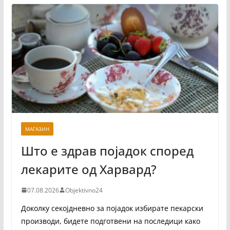
МАГАЗИН
Што е здрав појадок според
лекарите од Харвард?
07.08.2026
Objektivno24
Доколку секојдневно за појадок избирате пекарски
производи, бидете подготвени на последици како