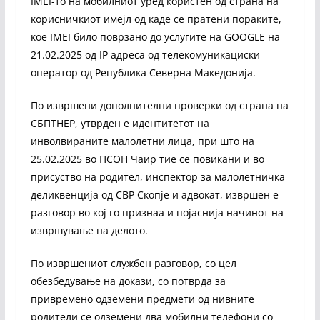
IMEI-то на мобилниот уред користен од страна на
корисничкиот имејл од каде се пратени пораките,
кое IMEI било поврзано до услугите на GOOGLE на
21.02.2025 од IP адреса од телекомуникациски
оператор од Република Северна Македонија.
По извршени дополнителни проверки од страна на
СБПТНЕР, утврден е идентитетот на
инволвираните малолетни лица, при што на
25.02.2025 во ПСОН Чаир тие се повикани и во
присуство на родител, инспектор за малолетничка
деликвенција од СВР Скопје и адвокат, извршен е
разговор во кој го признаа и појаснија начинот на
извршување на делото.
По извршениот службен разговор, со цел
обезбедување на докази, со потврда за
привремено одземени предмети од нивните
родители се одземени два мобилни телефони со