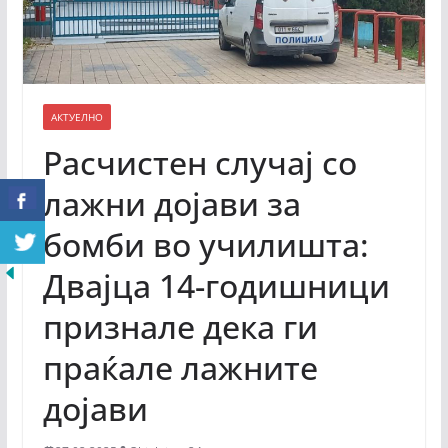
АКТУЕЛНО
Расчистен случај со
лажни дојави за
бомби во училишта:
Двајца 14-годишници
признале дека ги
праќале лажните
дојави