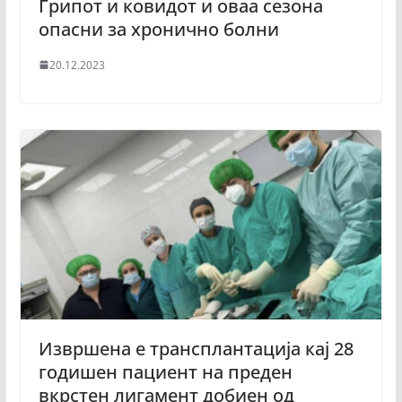
Грипот и ковидот и оваа сезона
опасни за хронично болни
20.12.2023
Извршена е трансплантација кај 28
годишен пациент на преден
вкрстен лигамент добиен од