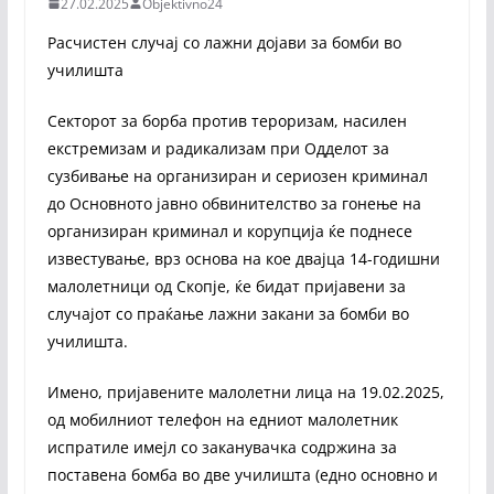
27.02.2025
Objektivno24
Расчистен случај со лажни дојави за бомби во
училишта
Секторот за борба против тероризам, насилен
екстремизам и радикализам при Одделот за
сузбивање на организиран и сериозен криминал
до Основното јавно обвинителство за гонење на
организиран криминал и корупција ќе поднесе
известување, врз основа на кое двајца 14-годишни
малолетници од Скопје, ќе бидат пријавени за
случајот со праќање лажни закани за бомби во
училишта.
Имено, пријавените малолетни лица на 19.02.2025,
од мобилниот телефон на едниот малолетник
испратиле имејл со заканувачка содржина за
поставена бомба во две училишта (едно основно и