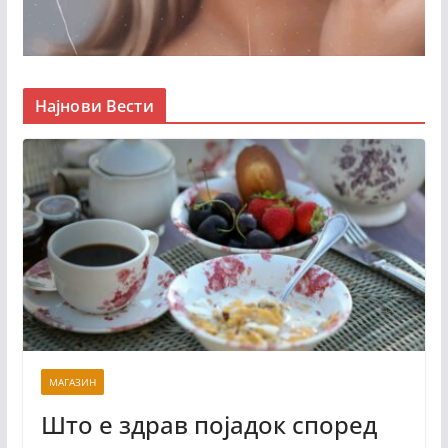
Најнови Вести
МАГАЗИН
Што е здрав појадок според