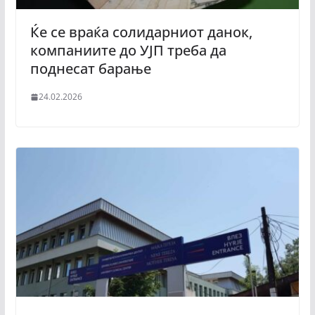
Ќе се враќа солидарниот данок,
компаниите дo УЈП треба да
поднесат барање
24.02.2026