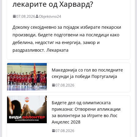
лекарите од Харвард?
07.08.2026
Objektivno24
Доколку секојдневно за појадок избирате пекарски
производи, бидете подготвени на последици како
дебелина, недостиг на енергија, замор и
раздразливост. Лекарката
Македонија со гол во последните
секунди ја победи Португалија
07.08.2026
Бидете дел од олимписката
приказна: Отворени апликации
за волонтери за Игрите во Лос
Анџелес 2028
07.08.2026