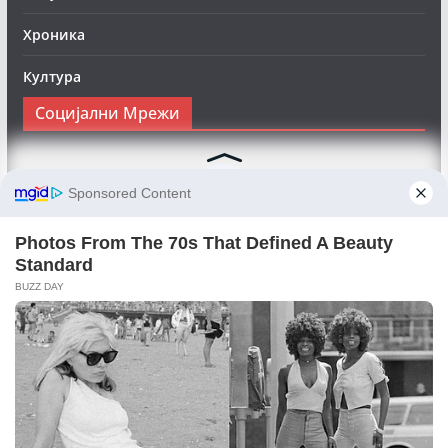
Хроника
Култура
Социјални Мрежи
Следете нè на Фејсбук за да сте во тек со најновите
вести:
Objektivno24.mk