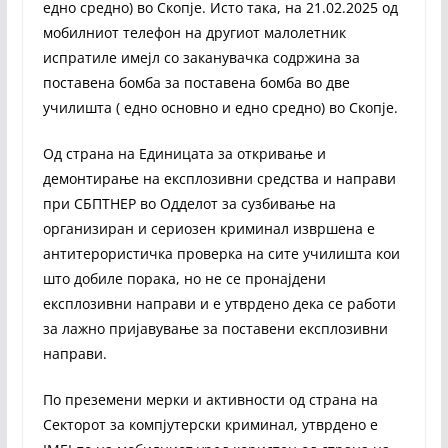
едно средно) во Скопје. Исто така, на 21.02.2025 од
мобилниот телефон на другиот малолетник
испратиле имејл со заканувачка содржина за
поставена бомба за поставена бомба во две
училишта ( едно основно и едно средно) во Скопје.
Од страна на Единицата за откривање и
демонтирање на експлозивни средства и направи
при СБПТНЕР во Одделот за сузбивање на
организиран и сериозен криминал извршена е
антитерористичка проверка на сите училишта кои
што добиле порака, но не се пронајдени
експлозивни направи и е утврдено дека се работи
за лажно пријавување за поставени експлозивни
направи.
По преземени мерки и активности од страна на
Секторот за компјутерски криминал, утврдено е