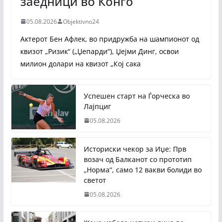
заедници во Конго
05.08.2026
Objektivno24
Актерот Бен Афлек, во придружба на шампионот од
квизот „Ризик“ („Џепарди“), Џејми Динг, освои
милион долари на квизот „Кој сака
Успешен старт на Ѓорческа во
Лајпциг
05.08.2026
Историски чекор за Иџе: Прв
возач од Балканот со прототип
„Норма“, само 12 вакви болиди во
светот
05.08.2026