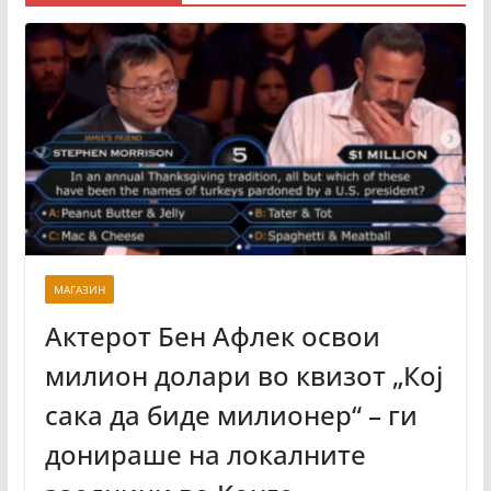
МАГАЗИН
Актерот Бен Афлек освои
милион долари во квизот „Кој
сака да биде милионер“ – ги
донираше на локалните