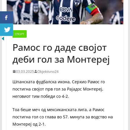
СПОРТ
Рамос го даде својот
деби гол за Монтереј
03.03.2025
Objektivno24
Шпанската фудбалска икона, Серхио Рамос го
постигна својот прв гол за Рајадос Монтереј,
неговиот тим победи со 4-2.
Тоа беше меч од мексиканската лига, а Рамос
постигна гол со глава во 57. минута за водство на
Монтереј од 2-1.