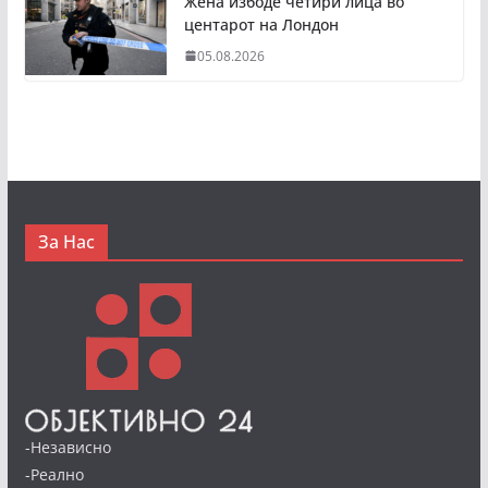
Жена избоде четири лица во
центарот на Лондон
05.08.2026
За Нас
-Независно
-Реално