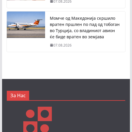
07.08.2026
Момче од Македонија скршило
вратен пршлен по пад од тобоган
во Турција, со владиниот авион
ќе биде вратен во земјава
07.08.2026
За Нас