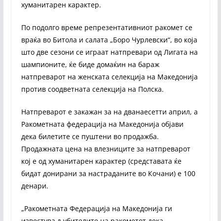
хуманитарен карактер.
По подолго време репрезентативниот ракомет се
враќа во Битола и салата „Боро Чурлевски“, во која
што две сезони се играат натпревари од Лигата на
шампионите, ќе биде домаќин на бараж
натпреварот на женската селекција на Македонија
против соодветната селекција на Полска.
Натпреварот е закажан за на дванаесетти април, а
Ракометната федерација на Македонија објави
дека билетите се пуштени во продажба.
Продажната цена на влезниците за натпреварот
кој е од хуманитарен карактер (средставата ќе
бидат донирани за настраданите во Кочани) е 100
денари.
„Ракометната Федерација на Македонија ги
известува љубителите на ракометот дека