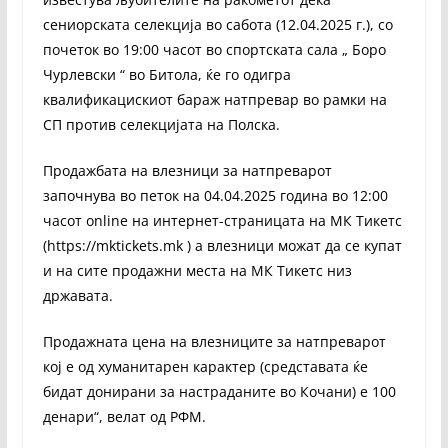
сениорската селекција во сабота (12.04.2025 г.), со
почеток во 19:00 часот во спортската сала „ Боро
Чурлевски “ во Битола, ќе го одигра
квалификацискиот бараж натпревар во рамки на
СП против селекцијата на Полска.
Продажбата на влезници за натпреварот
започнува во петок на 04.04.2025 година во 12:00
часот online на интернет-страницата на МК Тикетс
(https://mktickets.mk ) а влезници можат да се купат
и на сите продажни места на МК Тикетс низ
државата.
Продажната цена на влезниците за натпреварот
кој е од хуманитарен карактер (средставата ќе
бидат донирани за настраданите во Кочани) е 100
денари“, велат од РФМ.