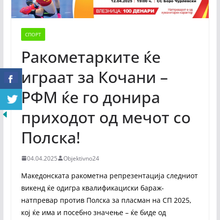
СПОРТ
Ракометарките ќе
играат за Кочани –
РФМ ќе го донира
приходот од мечот со
Полска!
04.04.2025
Objektivno24
Македонската ракометна репрезентација следниот
викенд ќе одигра квалификациски бараж-
натпревар против Полска за пласман на СП 2025,
кој ќе има и посебно значење – ќе биде од