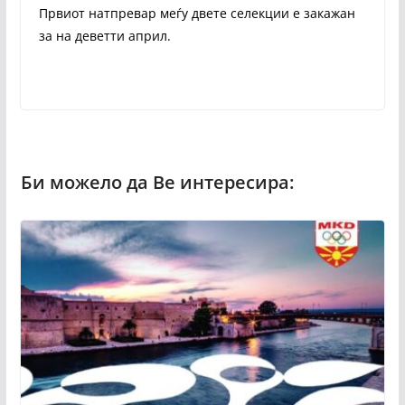
Првиот натпревар меѓу двете селекции е закажан
за на деветти април.