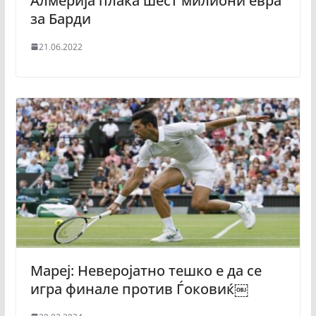
Алмерија плаќа шест милиони евра
за Барди
21.06.2022
Мареј: Неверојатно тешко е да се
игра финале против Ѓоковиќ￼