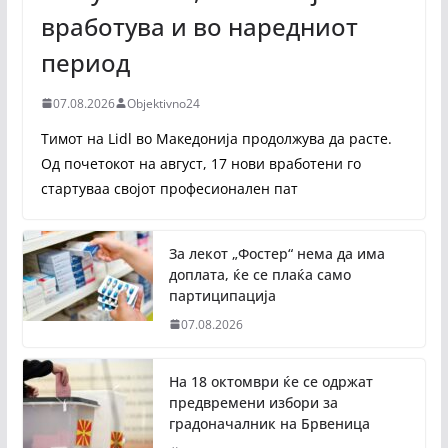
вработува и во наредниот
период
07.08.2026
Objektivno24
Тимот на Lidl во Македонија продолжува да расте.
Од почетокот на август, 17 нови вработени го
стартуваа својот професионален пат
За лекот „Фостер“ нема да има
доплата, ќе се плаќа само
партиципација
07.08.2026
На 18 октомври ќе се одржат
предвремени избори за
градоначалник на Брвеница