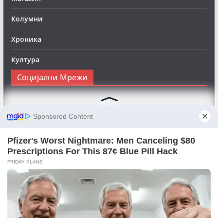
Колумни
Хроника
Култура
Социјални Мрежи
Следете нè на Фејсбук за да сте во тек со најновите
вести:
Objektivno24.mk