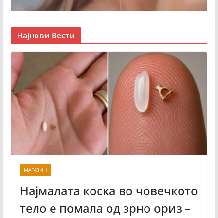
Најнови Вести
МАГАЗИН
Најмалата коска во човечкото
тело е помала од зрно ориз –