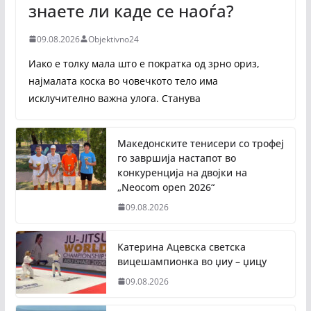
знаете ли каде се наоѓа?
09.08.2026
Objektivno24
Иако е толку мала што е пократка од зрно ориз,
најмалата коска во човечкото тело има
исклучително важна улога. Станува
Македонските тенисери со трофеј
го завршија настапот во
конкуренција на двојки на
„Neocom open 2026“
09.08.2026
Катерина Ацевска светска
вицешампионка во џиу – џицу
09.08.2026