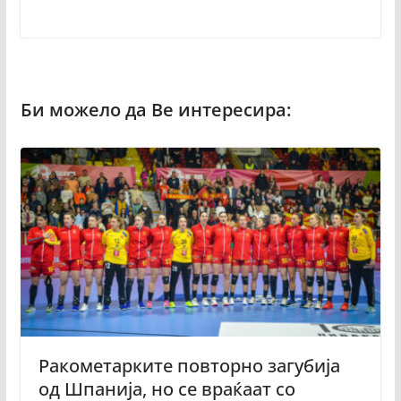
Ракометарките повторно загубија
од Шпанија, но се враќаат со