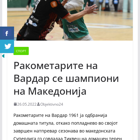
СПОРТ
Ракометарите на
Вардар се шампиони
на Македонија
26.05.2022
Objektivno24
Ракометарите на Вардар 1961 ја одбранија
домашната титула, откако попладнево во својот
завршен натпревар сезонава во македонската
Суперлига го совладаа Тиквеш на домашен терен