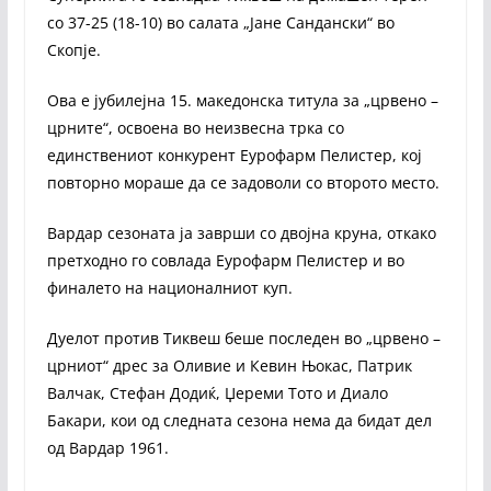
со 37-25 (18-10) во салата „Јане Сандански“ во
Скопје.
Ова е јубилејна 15. македонска титула за „црвено –
црните“, освоена во неизвесна трка со
единствениот конкурент Еурофарм Пелистер, кој
повторно мораше да се задоволи со второто место.
Вардар сезоната ја заврши со двојна круна, откако
претходно го совлада Еурофарм Пелистер и во
финалето на националниот куп.
Дуелот против Тиквеш беше последен во „црвено –
црниот“ дрес за Оливие и Кевин Њокас, Патрик
Валчак, Стефан Додиќ, Џереми Тото и Диало
Бакари, кои од следната сезона нема да бидат дел
од Вардар 1961.