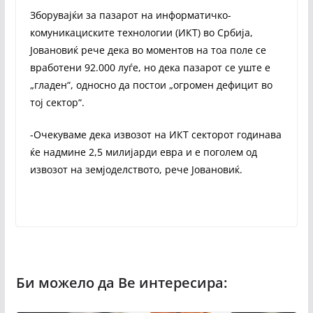
Зборувајќи за пазарот на информатичко-
комуникациските технологии (ИКТ) во Србија,
Јовановиќ рече дека во моментов на тоа поле се
вработени 92.000 луѓе, но дека пазарот се уште е
„гладен“, односно да постои „огромен дефицит во
тој сектор“.
-Очекуваме дека извозот на ИКТ секторот годинава
ќе надмине 2,5 милијарди евра и е поголем од
извозот на земјоделството, рече Јовановиќ.