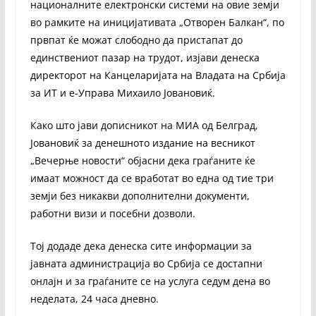
националните електронски системи на овие земји
во рамките на иницијативата „Отворен Балкан“, по
првпат ќе можат слободно да пристапат до
единствениот пазар на трудот, изјави денеска
директорот на Канцеларијата на Владата на Србија
за ИТ и е-Управа Михаило Јовановиќ.
Како што јави дописникот на МИА од Белград,
Јовановиќ за денешното издание на весникот
„Вечерње новости“ објасни дека граѓаните ќе
имаат можност да се вработат во една од тие три
земји без никакви дополнителни документи,
работни визи и посебни дозволи.
Тој додаде дека денеска сите информации за
јавната администрација во Србија се достапни
онлајн и за граѓаните се на услуга седум дена во
неделата, 24 часа дневно.