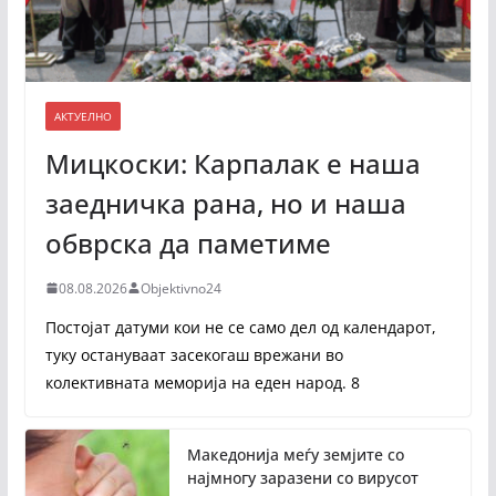
АКТУЕЛНО
Мицкоски: Карпалак е наша
заедничка рана, но и наша
обврска да паметиме
08.08.2026
Objektivno24
Постојат датуми кои не се само дел од календарот,
туку остануваат засекогаш врежани во
колективната меморија на еден народ. 8
Македонија меѓу земјите со
најмногу заразени со вирусот