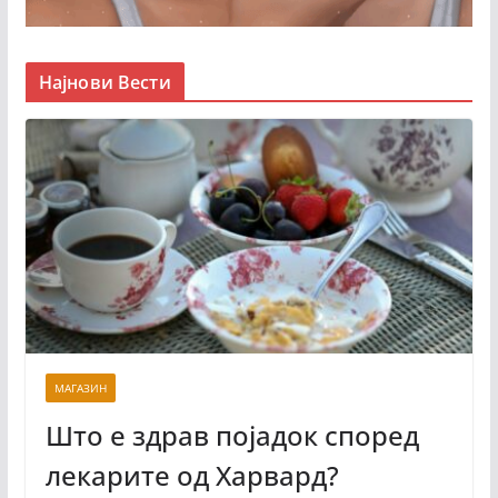
Најнови Вести
МАГАЗИН
Што е здрав појадок според
лекарите од Харвард?