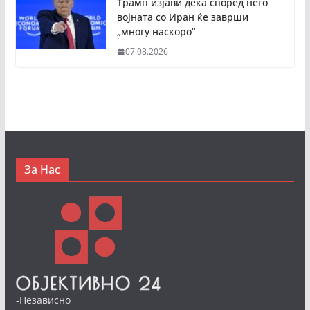
Трамп изјави дека според него
војната со Иран ќе заврши
„многу наскоро“
07.08.2026
За Нас
-Независно