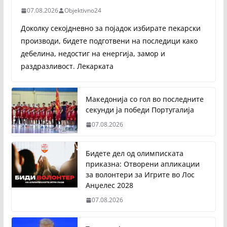
07.08.2026
Objektivno24
Доколку секојдневно за појадок избирате пекарски
производи, бидете подготвени на последици како
дебелина, недостиг на енергија, замор и
раздразливост. Лекарката
Македонија со гол во последните
секунди ја победи Португалија
07.08.2026
Бидете дел од олимписката
приказна: Отворени апликации
за волонтери за Игрите во Лос
Анџелес 2028
07.08.2026