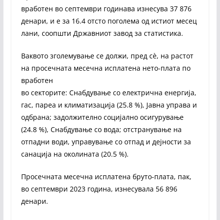
вработен во септември годинава изнесува 37 876
денари, и е за 16.4 отсто поголема од истиот месец
лани, соопшти Државниот завод за статистика.
Ваквото зголемување се должи, пред сѐ, на растот
на просечната месечна исплатена нето-плата по
вработен
во секторите: Снабдување со електрична енергија,
гас, пареа и климатизација (25.8 %), Јавна управа и
одбрана; задолжително социјално осигурување
(24.8 %), Снабдување со вода; отстранување на
отпадни води, управување со отпад и дејности за
санација на околината (20.5 %).
Просечната месечна исплатена бруто-плата, пак,
во септември 2023 година, изнесувала 56 896
денари.