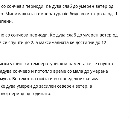
со сончеви периоди. Ќе дува слаб до умерен ветер од
о. Минималната температура ќе биде во интервал од -1
тепени.
но со сончеви периоди. Ќе дува слаб до умерен ветер од
се спушти до 2, а максималната ќе достигне до 12
ниски утрински температури, кои наместа ќе се спуштат
ладува сончево и потопло време со мала до умерена
емува. Во текот на ноќта и во понеделник ќе има
ќе дува умерен до засилен северен ветер, а
овој период од годината.