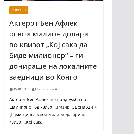
МАГАЗИН
Актерот Бен Афлек
освои милион долари
во квизот „Кој сака да
биде милионер“ – ги
донираше на локалните
заедници во Конго
05.08.2026
Objektivno24
Актерот Бен Афлек, во придружба на
шампионот од квизот „Ризик“ („Џепарди“),
Џејми Динг, освои милион долари на
квизот „Кој сака