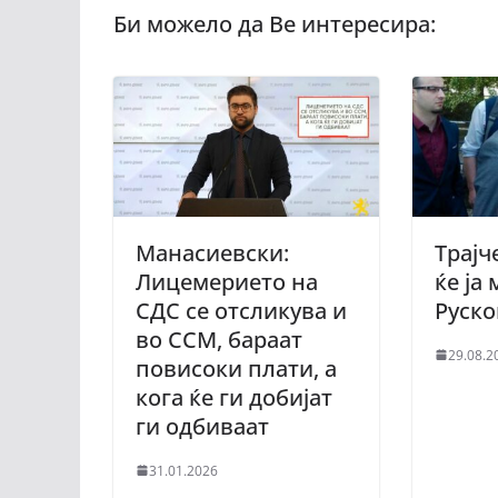
Манасиевски:
Трајч
Лицемерието на
ќе ја
СДС се отсликува и
Руск
во ССМ, бараат
29.08.2
повисоки плати, а
кога ќе ги добијат
ги одбиваат
31.01.2026