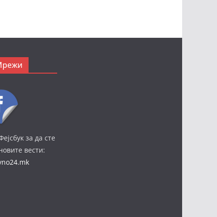
Мрежи
Фејсбук за да сте
јновите вести:
ivno24.mk