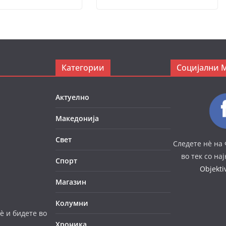
Категории
Социјални 
Актуелно
Македонија
Свет
Следете нè на 
во тек со на
Спорт
Objekt
Магазин
Колумни
è и бидете во
Хроника