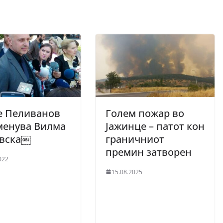
е Пеливанов
Голем пожар во
 менува Вилма
Јажинце – патот кон
овска￼
граничниот
премин затворен
022
15.08.2025