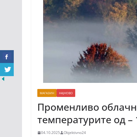
МАГАЗИН
НАЈНОВО
Променливо облачно
температурите од – 
04.10.2025
Objektivno24