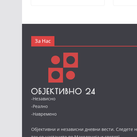
За Нас
-Независно
-Реално
-Навремено
Објективни и независни дневни вести. Следете н
тек со настаните во Македонија и светот!