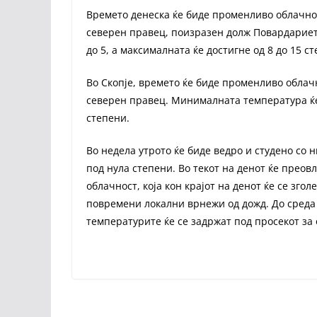
Времето денеска ќе биде променливо облачно 
северен правец, поизразен долж Повардариет
до 5, а максималната ќе достигне од 8 до 15 с
Во Скопје, времето ќе биде променливо облач
северен правец. Минималната температура ќе 
степени.
Во недела утрото ќе биде ведро и студено со 
под нула степени. Во текот на денот ќе преов
облачност, која кон крајот на денот ќе се згол
повремени локални врнежи од дожд. До среда 
температурите ќе се задржат под просекот за 