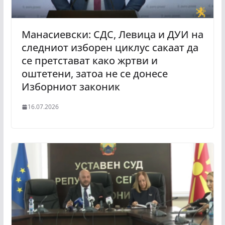
Манасиевски: СДС, Левица и ДУИ на
следниот изборен циклус сакаат да
се претстават како жртви и
оштетени, затоа не се донесе
Изборниот законик
16.07.2026