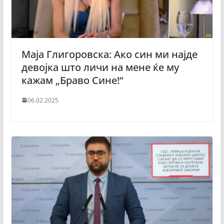
Маја Глигoровска: Ако син ми најде
девојка што личи на мене ќе му
кажам „Браво Сине!“
06.02.2025