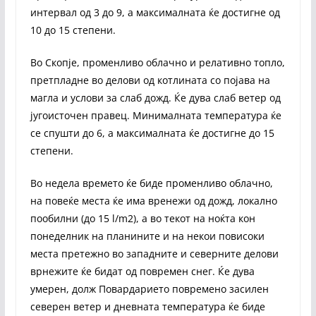
интервал од 3 до 9, а максималната ќе достигне од
10 до 15 степени.
Во Скопје, променливо облачно и релативно топло,
претпладне во делови од котлината со појава на
магла и услови за слаб дожд. Ќе дува слаб ветер од
југоисточен правец. Минималната температура ќе
се спушти до 6, а максималната ќе достигне до 15
степени.
Во недела времето ќе биде променливо облачно,
на повеќе места ќе има вренежи од дожд, локално
пообилни (до 15 l/m2), а во текот на ноќта кон
понеделник на планините и на некои повисоки
места претежно во западните и северните делови
врнежите ќе бидат од повремен снег. Ќе дува
умерен, долж Повардарието повремено засилен
северен ветер и дневната температура ќе биде