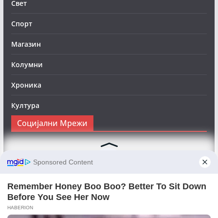
Свет
Спорт
Магазин
Колумни
Хроника
Култура
Социјални Мрежи
Следете нè на Фејсбук за да сте во тек со најновите
вести:
Objektivno24.mk