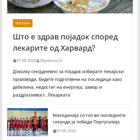
МАГАЗИН
Што е здрав појадок според
лекарите од Харвард?
07.08.2026
Objektivno24
Доколку секојдневно за појадок избирате пекарски
производи, бидете подготвени на последици како
дебелина, недостиг на енергија, замор и
раздразливост. Лекарката
Македонија со гол во последните
секунди ја победи Португалија
07.08.2026