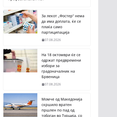
За лекот „Фостер“ нема
да има доплата, ќе се
плаќа само
партиципација
07.08.2026
На 18 октомври ќе се
одржат предвремени
избори за
градоначалник на
Брвеница
07.08.2026
Момче од Македонија
скршило вратен
пршлен по пад од
тобоган во Турција, со