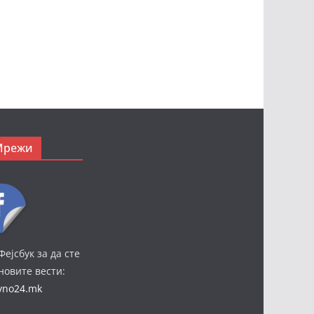
Мрежи
Фејсбук за да сте
јновите вести:
ivno24.mk