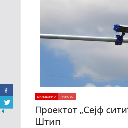
МАКЕДОНИЈА
НАЈНОВО
Проектот „Сејф сити
Штип