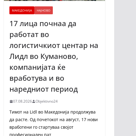
МАКЕДОНИЈА
НАЈНОВО
17 лица почнаа да
работат во
логистичкиот центар на
Лидл во Куманово,
компанијата ќе
вработува и во
наредниот период
07.08.2026
Objektivno24
Тимот на Lidl во Македонија продолжува
да расте. Од почетокот на август, 17 нови
вработени го стартуваа својот
професионален пат