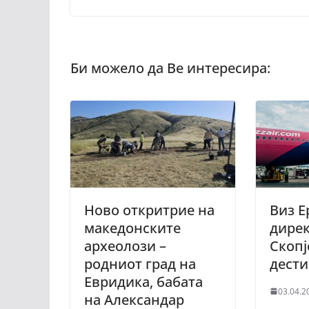
Ново откритрие на
Виз Е
македонските
дирек
археолози –
Скопј
родниот град на
дест
Евридика, бабата
03.04.2
на Александар