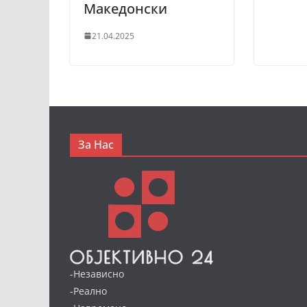
Македонски
21.04.2025
За Нас
-Независно
-Реално