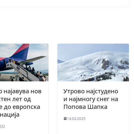
р најавува нов
Утрово најстудено
тен лет од
и најмногу снег на
е до европска
Попова Шапка
инација
14.02.2025
022