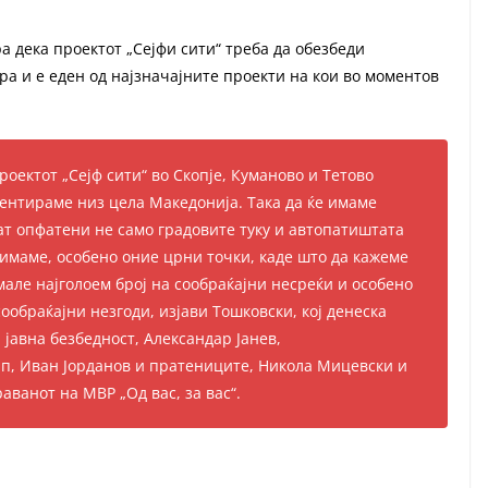
 дека проектот „Сејфи сити“ треба да обезбеди
ура и е еден од најзначајните проекти на кои во моментов
оектот „Сејф сити“ во Скопје, Куманово и Тетово
ментираме низ цела Македонија. Така да ќе имаме
дат опфатени не само градовите туку и автопатиштата
имаме, особено оние црни точки, каде што да кажеме
мале најголоем број на сообраќајни несреќи и особено
ообраќајни незгоди, изјави Тошковски, кој денеска
 јавна безбедност, Александар Јанев,
, Иван Јорданов и пратениците, Никола Мицевски и
ванот на МВР „Од вас, за вас“.