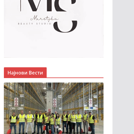
Најнови Вести