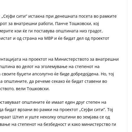
т „Сејфи сити“ истакна при денешната посета во рамките
ерот за внатрешни работи, Панче Тошковски, кој
ерите кои ќе ги поставува општината низ градот,
истат и од страна на МВР и ќе бидат дел од проектот
ентацијата на проектот на Министерството за внатрешни
Општина во делот на зголемување на степенот на
своите буџети апсолутно ќе биде добредојдена. Но, тој
а општините, да речеме секако ќе бидат ставени во
ството, вели Тошковски.
оставуваат општините ќе имаат еден друг степен на
да бидат врзани во рамки на проектот „Сејфи сити“. Тој
ираат Штип и уште неколку општини во земјава се од
ување на степенот на безбедност и како министерство ги