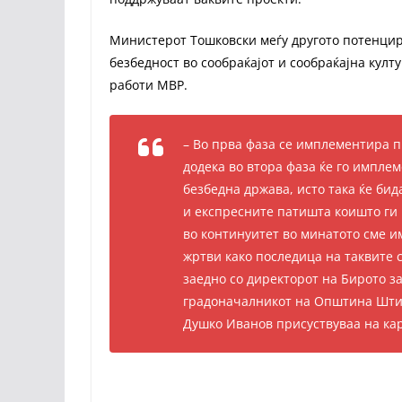
Министерот Тошковски меѓу другото потенцира
безбедност во сообраќајот и сообраќајна култ
работи МВР.
– Во прва фаза се имплементира пр
додека во втора фаза ќе го импле
безбедна држава, исто така ќе би
и експресните патишта коишто ги 
во континуитет во минатото сме и
жртви како последица на таквите с
заедно со директорот на Бирото за
градоначалникот на Општина Штип
Душко Иванов присуствуваа на кара