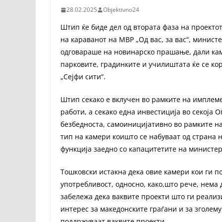
28.02.2025
Objektivno24
Штип ќе биде дел од втората фаза на проекто
на караванот на МВР „Од вас, за вас“, минист
одговараше на новинарско прашање, дали кам
парковите, градинките и училиштата ќе се кор
„Сејфи сити“.
Штип секако е вклучен во рамките на имплем
работи, а секако една инвестиција во секоја 
безбедноста, самоиницијативно во рамките на 
тип на камери коишто се набуваат од страна н
функција заедно со капацитетите на министер
Тошковски истакна дека овие камери кои ги п
употребливост, односно, како,што рече, нема 
забележа дека ваквите проекти што ги реализ
интерес за македонските граѓани и за зголем
поддржуваат ваквите проекти.