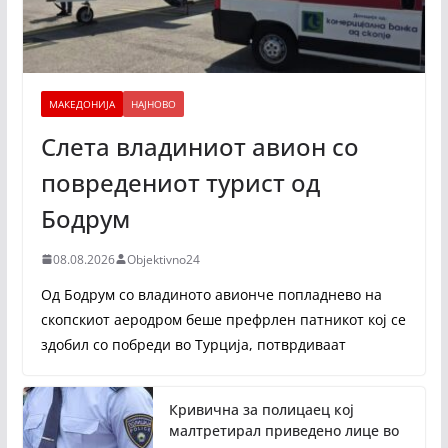
МАКЕДОНИЈА
НАЈНОВО
Слета владиниот авион со
повредениот турист од
Бодрум
08.08.2026
Objektivno24
Од Бодрум со владиното авионче попладнево на
скопскиот аеродром беше префрлен патникот кој се
здобил со побреди во Турција, потврдиваат
Кривична за полицаец кој
малтретирал приведено лице во