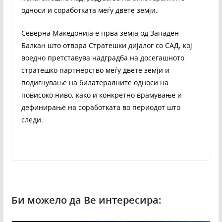
односи и соработката меѓу двете земји.
Северна Македонија е прва земја од Западен
Балкан што отвора Стратешки дијалог со САД, кој
воедно претставува надградба на досегашното
стратешко партнерство меѓу двете земји и
подигнување на билатералните односи на
повисоко ниво, како и конкретно врамување и
дефинирање на соработката во периодот што
следи.