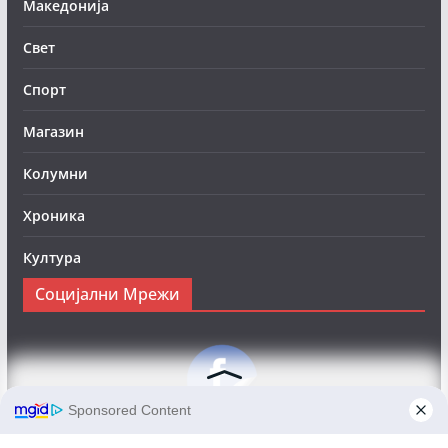
Македонија
Свет
Спорт
Магазин
Колумни
Хроника
Култура
Социјални Мрежи
Следете нè на Фејсбук за да сте во тек со најновите