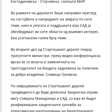
Костадиновска – Стојчевска, соопшти МНР.
Во рамките на дијалогот беше направен преглед
на состојбите и напредокот на земјата по сите
теми, како и улогата и поддршката која САД ја
обезбедуваат во сите области од взаемен интерес.
Беа усогласени голем број теми.
Во вториот дел од Стартешкиот дијалог покрај
присутните министри, преку видео конференциска
врска ќе се вклучи и заменичката на
претседателот на Владата задолжена за политики
за добро владеење, Славица Грковска.
По завршувањето на Стратешкиот дијалог
предвидено е да биде донесена Заедничка изјава
меѓу Северна Македонија и САД, со која ќе бидат
реафирмирани заедничките заложби за
понатамошно надградување на билатералните