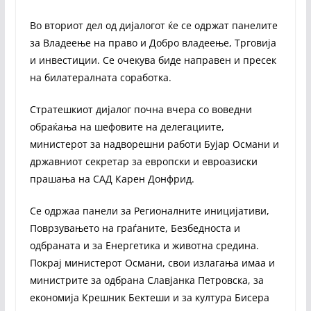
Во вториот дел од дијалогот ќе се одржат панелите
за Владеење на право и Добро владеење, Трговија
и инвестиции. Се очекува биде направен и пресек
на билатералната соработка.
Стратешкиот дијалог почна вчера со воведни
обраќања на шефовите на делегациите,
министерот за надворешни работи Бујар Османи и
државниот секретар за европски и евроазиски
прашања на САД Карен Донфрид.
Се одржаа панели за Регионалните иницијативи,
Поврзувањето на граѓаните, Безбедноста и
одбраната и за Енергетика и животна средина.
Покрај министерот Османи, свои излагања имаа и
министрите за одбрана Славјанка Петровска, за
економија Крешник Бектеши и за култура Бисера