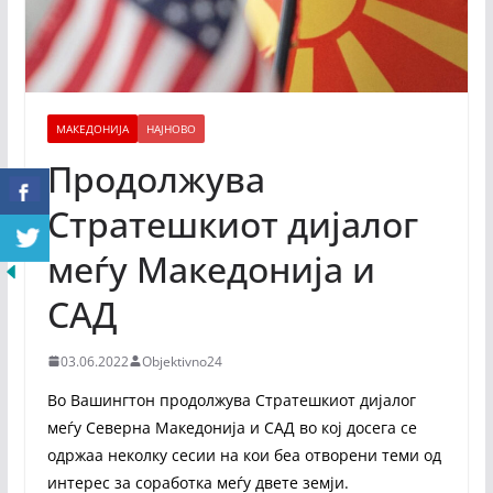
МАКЕДОНИЈА
НАЈНОВО
Продолжува
Стратешкиот дијалог
меѓу Македонија и
САД
03.06.2022
Objektivno24
Во Вашингтон продолжува Стратешкиот дијалог
меѓу Северна Македонија и САД во кој досега се
одржаа неколку сесии на кои беа отворени теми од
интерес за соработка меѓу двете земји.