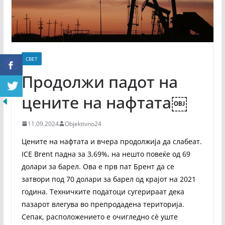
СВЕТ
Продолжи падот на
цените на нафтата￼
11.09.2024
Objektivno24
Цените на нафтата и вчера продолжија да слабеат.
ICE Brent падна за 3,69%, на нешто повеќе од 69
долари за барел. Ова е прв пат Брент да се
затвори под 70 долари за барел од крајот на 2021
година. Техничките податоци сугерираат дека
пазарот влегува во препродадена територија.
Сепак, расположението е очигледно сè уште