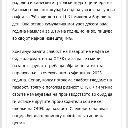
надолно и кинеските трговски податоци вчера не
би помогнале, покажувајќи пад на увозот на сурова
нафта за 7% годишно на 11,61 милиони барели на
ден. Ова остава кумулативниот увоз досега оваа
година намален за 3,1% на годишно ниво, пишува
во својот најнов извештај ING.
Континуираната слабост на пазарот на нафта ќе
биде алармантна за ОПЕК+ и за да се смири
пазарот, групата треба да објави политика за
справување со очекуваниот суфицит во 2025
година. Сепак, колку поголема слабост гледаме на
пазарот, толку е поголем ризикот ОПЕК + ги укина
своите намалувања на производството во обид да
ги истисне другите производители кои не се
членки на ОПЕК од пазарот. Следењето на оваа
опција би значело многу повеќе негативни на
цените.