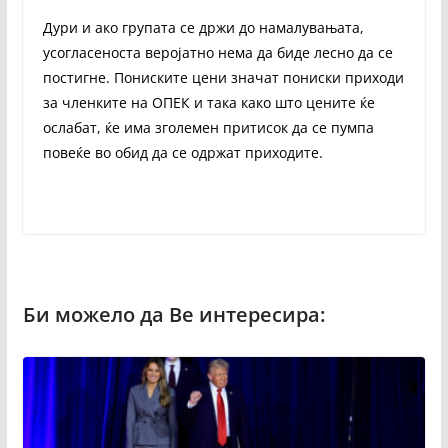
Дури и ако групата се држи до намалувањата,
усогласеноста веројатно нема да биде лесно да се
постигне. Пониските цени значат пониски приходи
за членките на ОПЕК и така како што цените ќе
ослабат, ќе има зголемен притисок да се пумпа
повеќе во обид да се одржат приходите.