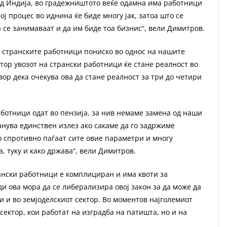
од Индија, во градежништото веќе одамна има работници
ј процес во иднина ќе биде многу јак, затоа што се
да се занимаваат и да им биде тоа бизнис“, вели Димитров.
ат странските работници пониско во однос на нашите
тор увозот на странски работници ќе стане реалност во
ор дека очекува ова да стане реалност за три до четири
аботници одат во пензија, за нив немаме замена од наши
анува единствен излез ако сакаме да го задржиме
о спротивно паѓаат сите овие параметри и многу
, туку и како држава“, вели Димитров.
рански работници е комплициран и има квоти за
и ова мора да се либерализира овој закон за да може да
и и во земјоделскиот сектор. Во моментов најголемиот
сектор, кои работат на изградба на патишта, но и на