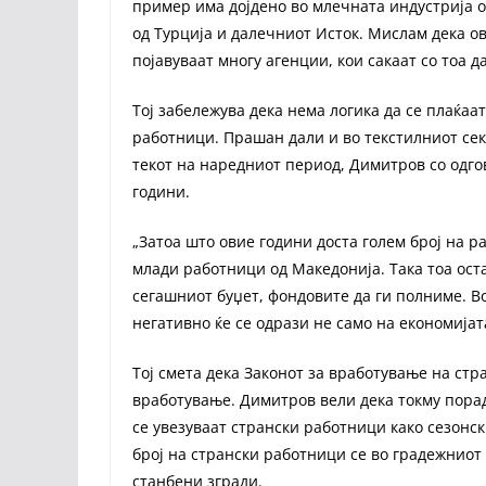
пример има дојдено во млечната индустрија 
од Турција и далечниот Исток. Мислам дека ово
појавуваат многу агенции, кои сакаат со тоа 
Тој забележува дека нема логика да се плаќа
работници. Прашан дали и во текстилниот сек
текот на наредниот период, Димитров со одгов
години.
„Затоа што овие години доста голем број на р
млади работници од Македонија. Така тоа ост
сегашниот буџет, фондовите да ги полниме. В
негативно ќе се одрази не само на економијата
Тој смета дека Законот за вработување на ст
вработување. Димитров вели дека токму порад
се увезуваат странски работници како сезонск
број на странски работници се во градежниот 
станбени згради.