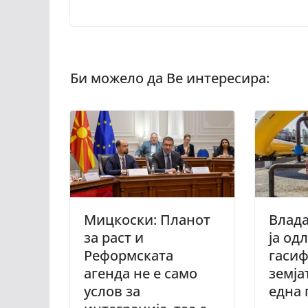
Мицкоски: Планот
Влада
за раст и
ја од
Реформската
гасиф
агенда не е само
земја
услов за
една