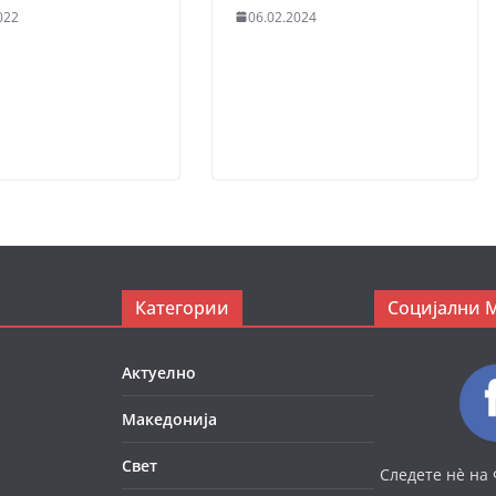
022
06.02.2024
Категории
Социјални 
Актуелно
Македонија
Свет
Следете нè на 