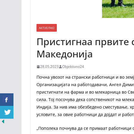
АКТУЕЛНО
Пристигнаа првите 
Македонија
28.05.2023
Objektivno24
Почна увозот на странски работници и во зем
Организацијата на работодавачи, Ангел Дими
пристигнати на фарма и во млекарница во Све
сила. Тој посочува дека сопственикот на мле
Индија. За нив има обезбедено сместување, хр
условите, за овие работници да дојдат и работа
„Пополека почнува да се примаат работници од