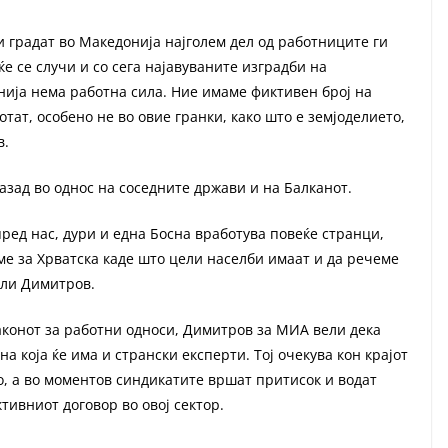
 градат во Македонија најголем дел од работниците ги
ќе се случи и со сега најавуваните изградби на
нија нема работна сила. Ние имаме фиктивен број на
тат, особено не во овие гранки, како што е земјоделието,
в.
 назад во однос на соседните држави и на Балканот.
ред нас, дури и една Босна вработува повеќе странци,
ме за Хрватска каде што цели населби имаат и да речеме
вели Димитров.
аконот за работни односи, Димитров за МИА вели дека
а која ќе има и странски експерти. Тој очекува кон крајот
о, а во моментов синдикатите вршат притисок и водат
ктивниот договор во овој сектор.