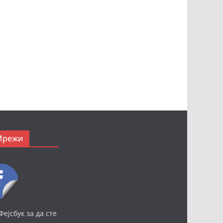
Мрежи
Фејсбук за да сте