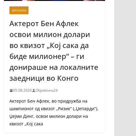
МАГАЗИН
Актерот Бен Афлек
освои милион долари
во квизот „Кој сака да
биде милионер“ – ги
донираше на локалните
заедници во Конго
05.08.2026
Objektivno24
Актерот Бен Афлек, во придружба на
шампионот од квизот „Ризик“ („Џепарди“),
Џејми Динг, освои милион долари на
квизот „Кој сака