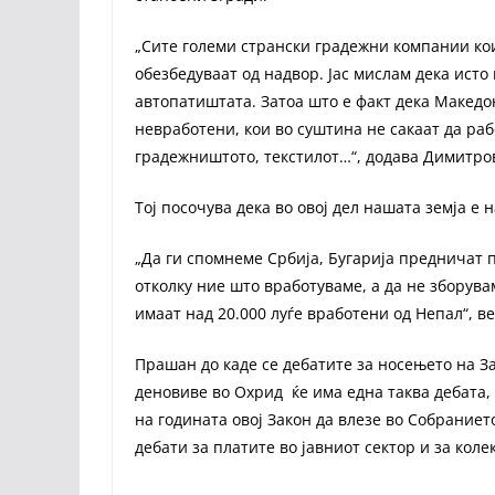
„Сите големи странски градежни компании кои
обезбедуваат од надвор. Јас мислам дека исто 
автопатиштата. Затоа што е факт дека Македо
невработени, кои во суштина не сакаат да рабо
градежништото, текстилот…“, додава Димитро
Тој посочува дека во овој дел нашата земја е
„Да ги спомнеме Србија, Бугарија предничат п
отколку ние што вработуваме, а да не зборува
имаат над 20.000 луѓе вработени од Непал“, 
Прашан до каде се дебатите за носењето на З
деновиве во Охрид ќе има една таква дебата, н
на годината овој Закон да влезе во Собраниет
дебати за платите во јавниот сектор и за коле