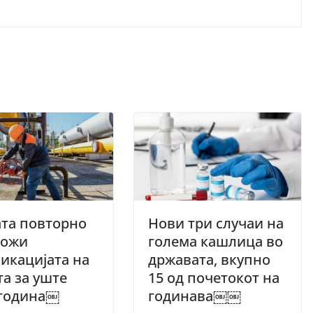
та повторно
Нови три случаи на
ложи
голема кашлица во
икацијата на
државата, вкупно
та за уште
15 од почетокот на
 година￼
годинава￼￼