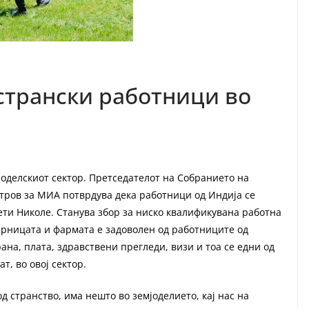
странски работници во
јоделскиот сектор. Претседателот на Собранието на
тров за МИА потврдува дека работници од Индија се
ти Николе. Станува збор за ниско квалификувана работна
карницата и фармата е задоволен од работниците од
ана, плата, здравствени прегледи, визи и тоа се едни од
т, во овој сектор.
 странство, има нешто во земјоделието, кај нас на