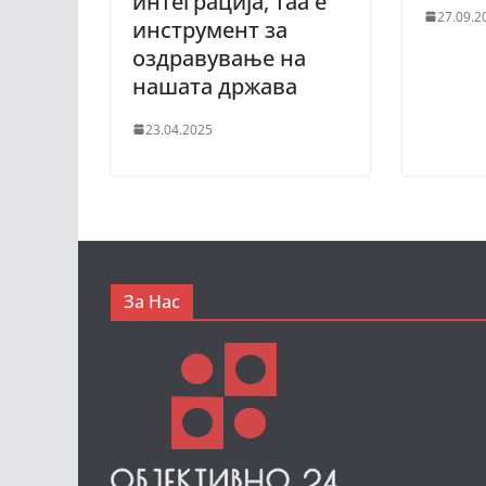
интеграција, таа е
27.09.2
инструмент за
оздравување на
нашата држава
23.04.2025
За Нас