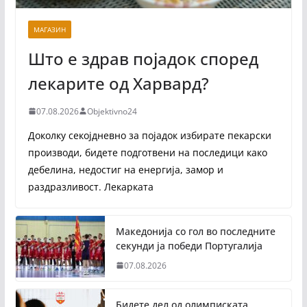
МАГАЗИН
Што е здрав појадок според
лекарите од Харвард?
07.08.2026
Objektivno24
Доколку секојдневно за појадок избирате пекарски
производи, бидете подготвени на последици како
дебелина, недостиг на енергија, замор и
раздразливост. Лекарката
Македонија со гол во последните
секунди ја победи Португалија
07.08.2026
Бидете дел од олимписката