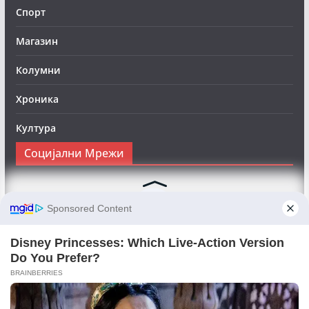
Спорт
Магазин
Колумни
Хроника
Култура
Социјални Мрежи
Следете нè на Фејсбук за да сте во тек со најновите
вести:
Objektivno24.mk