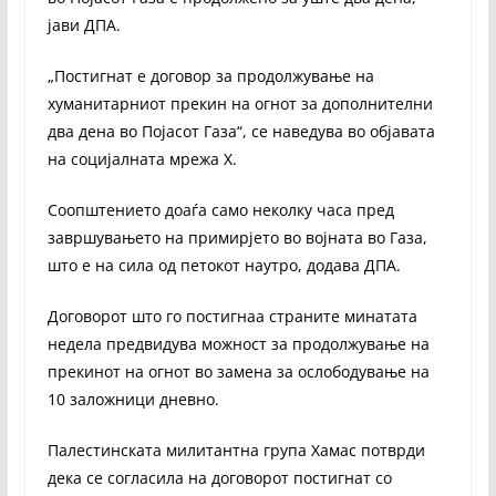
јави ДПА.
„Постигнат е договор за продолжување на
хуманитарниот прекин на огнот за дополнителни
два дена во Појасот Газа“, се наведува во објавата
на социјалната мрежа Х.
Соопштението доаѓа само неколку часа пред
завршувањето на примирјето во војната во Газа,
што е на сила од петокот наутро, додава ДПА.
Договорот што го постигнаа страните минатата
недела предвидува можност за продолжување на
прекинот на огнот во замена за ослободување на
10 заложници дневно.
Палестинската милитантна група Хамас потврди
дека се согласила на договорот постигнат со