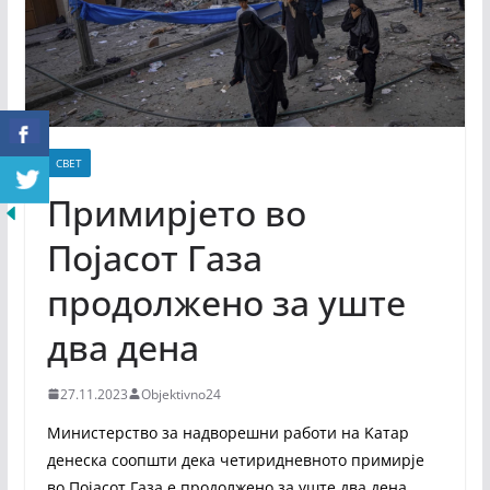
СВЕТ
Примирјето во
Појасот Газа
продолжено за уште
два дена
27.11.2023
Objektivno24
Министерство за надворешни работи на Kатар
денеска соопшти дека четиридневното примирје
во Појасот Газа е продолжено за уште два дена,