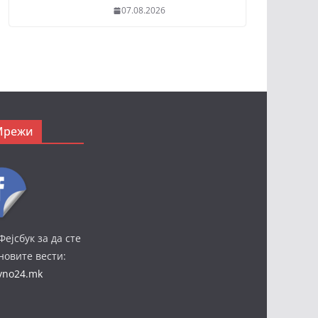
07.08.2026
Мрежи
Фејсбук за да сте
јновите вести:
ivno24.mk