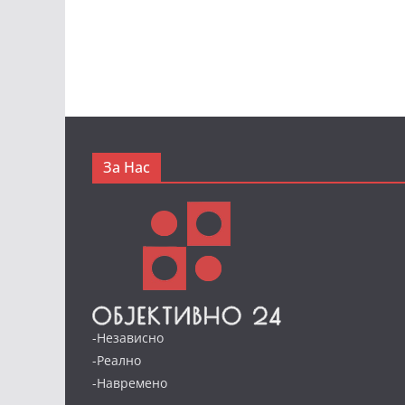
За Нас
-Независно
-Реално
-Навремено