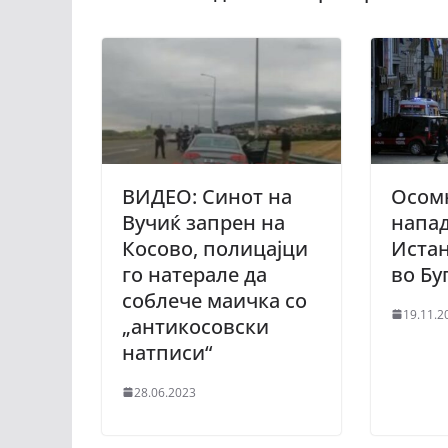
ВИДЕО: Синот на
Осом
Вучиќ запрен на
напад
Косово, полицајци
Истан
го натерале да
во Бу
соблече маичка со
19.11.2
„антикосовски
натписи“
28.06.2023