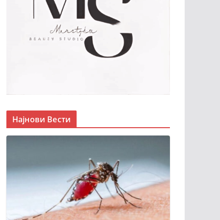
Најнови Вести