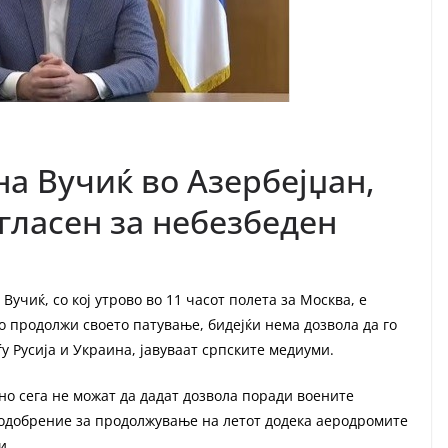
а Вучиќ во Азербејџан,
огласен за небезбеден
учиќ, со кој утрово во 11 часот полета за Москва, е
о продолжи своето патување, бидејќи нема дозвола да го
 Русија и Украина, јавуваат српските медиуми.
 но сега не можат да дадат дозвола поради воените
а одобрение за продолжување на летот додека аеродромите
и.