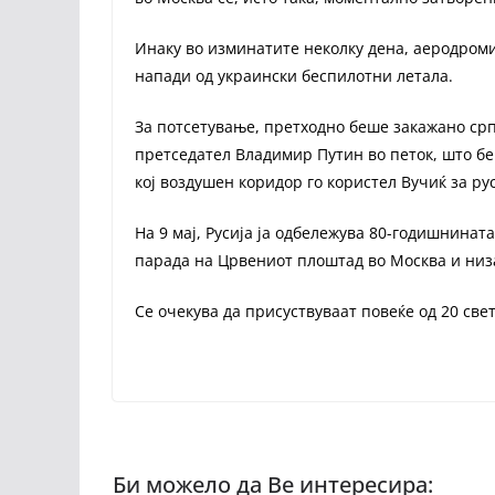
Инаку во изминатите неколку дена, аеродроми
напади од украински беспилотни летала.
За потсетување, претходно беше закажано срп
претседател Владимир Путин во петок, што бе
кој воздушен коридор го користел Вучиќ за ру
На 9 мај, Русија ја одбележува 80-годишнинат
парада на Црвениот плоштад во Москва и низ
Се очекува да присуствуваат повеќе од 20 све