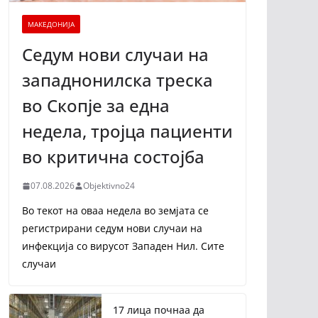
МАКЕДОНИЈА
Седум нови случаи на
западнонилска треска
во Скопје за една
недела, тројца пациенти
во критична состојба
07.08.2026
Objektivno24
Во текот на оваа недела во земјата се
регистрирани седум нови случаи на
инфекција со вирусот Западен Нил. Сите
случаи
17 лица почнаа да