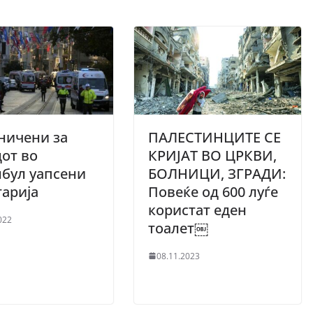
ничени за
ПАЛЕСТИНЦИТЕ СЕ
от во
КРИЈАТ ВО ЦРКВИ,
бул уапсени
БОЛНИЦИ, ЗГРАДИ:
гарија
Повеќе од 600 луѓе
користат еден
022
тоалет￼
08.11.2023