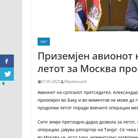
СВЕТ
Приземјен авионот н
летот за Москва пр
07.05.2025
Objektivno24
Авионот на српскиот претседател, Александар В
приземјен во Баку и во моментов не може да г
продолжи летот поради воените операции меѓу
Сите земји претходно дадоа дозвола за летот,
операции, јавува репортер на Танјуг. Се чек
во Москва се, исто така, моментално затворен