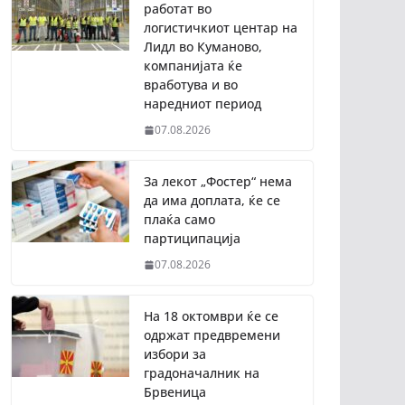
работат во
логистичкиот центар на
Лидл во Куманово,
компанијата ќе
вработува и во
наредниот период
07.08.2026
За лекот „Фостер“ нема
да има доплата, ќе се
плаќа само
партиципација
07.08.2026
На 18 октомври ќе се
одржат предвремени
избори за
градоначалник на
Брвеница