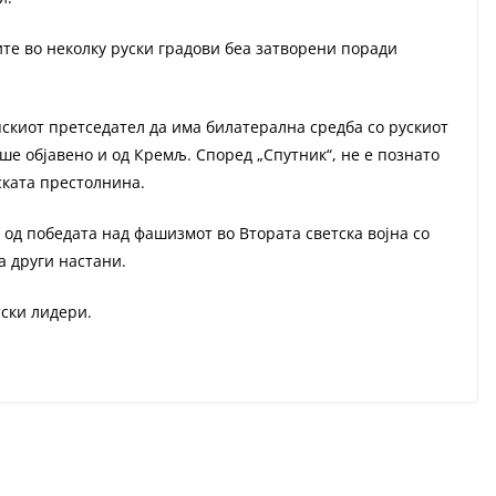
те во неколку руски градови беа затворени поради
скиот претседател да има билатерална средба со рускиот
ше објавено и од Кремљ. Според „Спутник“, не е познато
ската престолнина.
а од победата над фашизмот во Втората светска војна со
а други настани.
тски лидери.