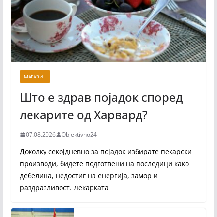
МАГАЗИН
Што е здрав појадок според
лекарите од Харвард?
07.08.2026
Objektivno24
Доколку секојдневно за појадок избирате пекарски
производи, бидете подготвени на последици како
дебелина, недостиг на енергија, замор и
раздразливост. Лекарката