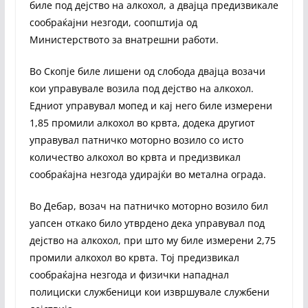
биле под дејство на алкохол, а двајца предизвикале
сообраќајни незгоди, соопштија од
Министерството за внатрешни работи.
Во Скопје биле лишени од слобода двајца возачи
кои управувале возила под дејство на алкохол.
Едниот управувал мопед и кај него биле измерени
1,85 промили алкохол во крвта, додека другиот
управувал патничко моторно возило со исто
количество алкохол во крвта и предизвикал
сообраќајна незгода удирајќи во метална ограда.
Во Дебар, возач на патничко моторно возило бил
уапсен откако било утврдено дека управувал под
дејство на алкохол, при што му биле измерени 2,75
промили алкохол во крвта. Тој предизвикал
сообраќајна незгода и физички нападнал
полициски службеници кои извршувале службени