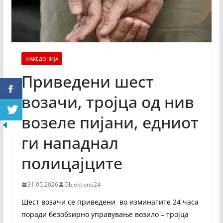
МАКЕДОНИЈА
Приведени шест
возачи, тројца од нив
возеле пијани, едниот
ги нападнал
полицајците
31.05.2026
Objektivno24
Шест возачи се приведени во изминатите 24 часа
поради безобѕирно управување возило – тројца