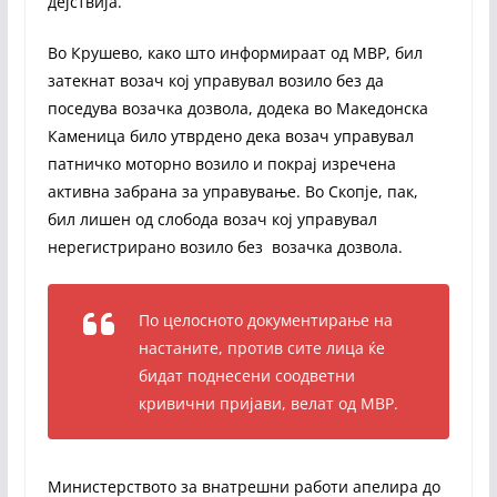
дејствија.
Во Крушево, како што информираат од МВР, бил
затекнат возач кој управувал возило без да
поседува возачка дозвола, додека во Македонска
Каменица било утврдено дека возач управувал
патничко моторно возило и покрај изречена
активна забрана за управување. Во Скопје, пак,
бил лишен од слобода возач кој управувал
нерегистрирано возило без возачка дозвола.
По целосното документирање на
настаните, против сите лица ќе
бидат поднесени соодветни
кривични пријави, велат од МВР.
Министерството за внатрешни работи апелира до