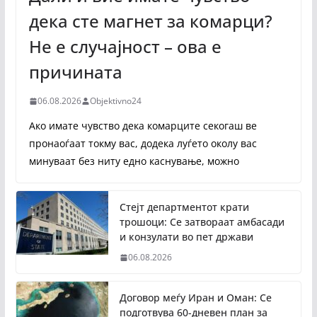
дека сте магнет за комарци?
Не е случајност – ова е
причината
06.08.2026
Objektivno24
Ако имате чувство дека комарците секогаш ве
пронаоѓаат токму вас, додека луѓето околу вас
минуваат без ниту едно каснување, можно
Стејт департментот крати
трошоци: Се затвораат амбасади
и конзулати во пет држави
06.08.2026
Договор меѓу Иран и Оман: Се
подготвува 60-дневен план за