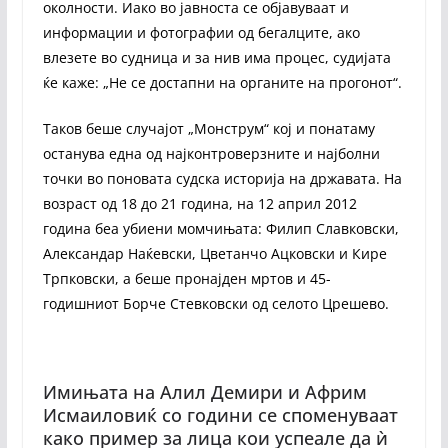
околности. Иако во јавноста се објавуваат и
информации и фотографии од бегалците, ако
влезете во судница и за нив има процес, судијата
ќе каже: „Не се достапни на органите на прогонот“.
Таков беше случајот „Монструм“ кој и понатаму
останува една од најконтроверзните и најболни
точки во поновата судска историја на државата. На
возраст од 18 до 21 година, на 12 април 2012
година беа убиени момчињата: Филип Славковски,
Александар Наќевски, Цветанчо Ацковски и Кире
Трпковски, а беше пронајден мртов и 45-
годишниот Борче Стевковски од селото Црешево.
Имињата на Алил Демири и Африм
Исмаиловиќ со години се споменуваат
како пример за лица кои успеале да ѝ