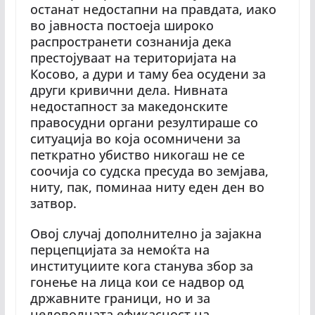
останат недостапни на правдата, иако
во јавноста постоеја широко
распространети сознанија дека
престојуваат на територијата на
Косово, а дури и таму беа осудени за
други кривични дела. Нивната
недостапност за македонските
правосудни органи резултираше со
ситуација во која осомничени за
петкратно убиство никогаш не се
соочија со судска пресуда во земјава,
ниту, пак, поминаа ниту еден ден во
затвор.
Овој случај дополнително ја зајакна
перцепцијата за немоќта на
институциите кога станува збор за
гонење на лица кои се надвор од
државните граници, но и за
недоволната ефикасност на