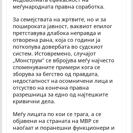
меѓународната правна соработка.
За семејствата на жртвите, но и за
пошироката јавност, ваквиот епилог
претставува длабока неправда и
отворена рана, која со години ја
поткопува довербата во судскиот
систем. Истовремено, случајот
„Монструм“ се вбројува меѓу најчесто
споменуваните примери кога се
зборува за бегство од правдата,
недостапност на осомничени лица и
отсуство на конечна правна
разрешница за едно од најтешките
кривични дела.
Меѓу лицата по кои се трага, а се
објавени на страната на МВР се
наоѓаат и поранешни функционери и