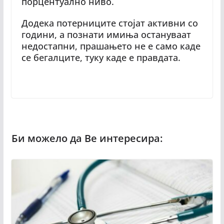
порцентуално ниво.
Додека потерниците стојат активни со
години, а познати имиња остануваат
недостапни, прашањето не е само каде
се бегалците, туку каде е правдата.