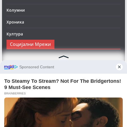
Колумни
Хроника
Култура
Социјални Мрежи
Следете нè на Фејсбук за да сте во тек со најновите
вести:
Objektivno24.mk