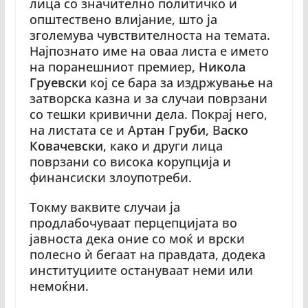
лица со значително политичко и
општествено влијание, што ја
зголемува чувствителноста на темата.
Најпознато име на оваа листа е името
на поранешниот премиер,
Никола
Груевски
кој се бара за издржување на
затворска казна и за случаи поврзани
со тешки кривични дела. Покрај него,
на листата се и А
ртан Груби
, В
аско
Ковачевски
, како и други лица
поврзани со висока корупција и
финансиски злоупотреби.
Токму ваквите случаи ја
продлабочуваат перцепцијата во
јавноста дека оние со моќ и врски
полесно ѝ бегаат на правдата, додека
институциите остануваат неми или
немоќни.