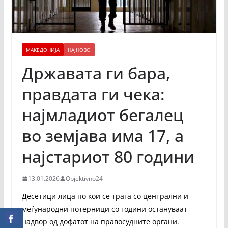
МАКЕДОНИЈА
НАЈНОВО
Државата ги бара,
правдата ги чека:
најмладиот бегалец
во земјава има 17, а
најстариот 80 години
13.01.2026
Objektivno24
Десетици лица по кои се трага со централни и
меѓународни потерници со години остануваат
надвор од дофатот на правосудните органи.