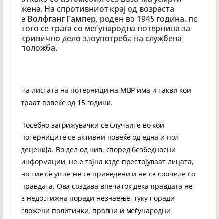
жена. На спротивниот крај од возраста
е
Волфганг Гампер
, роден во 1945 година, по
кого се трага со меѓународна потерница за
кривично дело злоупотреба на службена
положба.
На листата на потерници на МВР има и такви кои
траат повеќе од 15 години.
Посебно загрижувачки се случаите во кои
потерниците се активни повеќе од една и пол
деценија. Во дел од нив, според безбедносни
информации, не е тајна каде престојуваат лицата,
но тие сè уште не се приведени и не се соочиле со
правдата. Ова создава впечаток дека правдата не
е недостижна поради незнаење, туку поради
сложени политички, правни и меѓународни