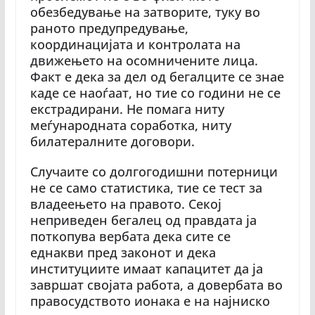
обезбедување на затворите, туку во
раното предупредување,
координацијата и контролата на
движењето на осомничените лица.
Факт е дека за дел од бегалците се знае
каде се наоѓаат, но тие со години не се
екстрадирани. Не помага ниту
меѓународната соработка, ниту
билатералните договори.
Случаите со долгогодишни потерници
не се само статистика, тие се тест за
владеењето на правото. Секој
неприведен бегалец од правдата ја
поткопува вербата дека сите се
еднакви пред законот и дека
институциите имаат капацитет да ја
завршат својата работа, а довербата во
правосудството ионака е на најниско