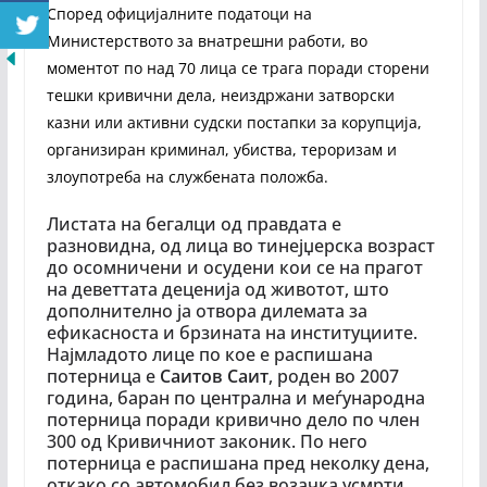
Според официјалните податоци на
Министерството за внатрешни работи, во
моментот по над 70 лица се трага поради сторени
тешки кривични дела, неиздржани затворски
казни или активни судски постапки за корупција,
организиран криминал, убиства, тероризам и
злоупотреба на службената положба.
Листата на бегалци од правдата е
разновидна, од лица во тинејџерска возраст
до осомничени и осудени кои се на прагот
на деветтата деценија од животот, што
дополнително ја отвора дилемата за
ефикасноста и брзината на институциите.
Најмладото лице по кое е распишана
потерница е
Саитов Саит
, роден во 2007
година, баран по централна и меѓународна
потерница поради кривично дело по член
300 од Кривичниот законик. По него
потерница е распишана пред неколку дена,
откако со автомобил без возачка усмрти