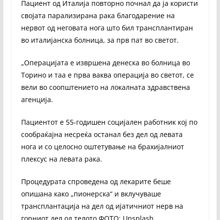
Пациент од Италија повторно почнал да ја користи
својата парализирана рака благодарение на
нервот од неговата нога што бил трансплантиран
во италијанска болница, за прв пат во светот.
„Операцијата е извршена денеска во болница во
Торино и таа е прва ваква операција во светот, се
вели во соопштението на локалната здравствена
агенција.
Пациентот е 55-годишен социјален работник кој по
сообраќајна несреќа останал без дел од левата
нога и со целосно оштетување на брахијалниот
плексус на левата рака.
Процедурата спроведена од лекарите беше
опишана како „пионерска“ и вклучуваше
трансплантација на дел од ијатичниот нерв на
горниот дел од телото.ФОТО: Unsplash