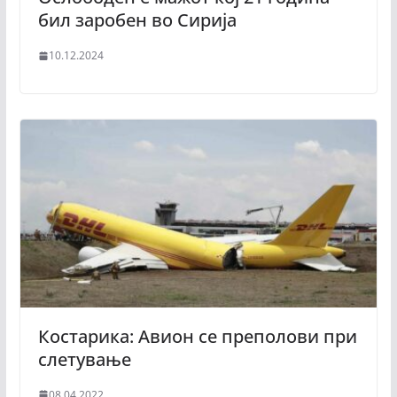
бил заробен во Сиријa
10.12.2024
Костарика: Авион се преполови при
слетување
08.04.2022