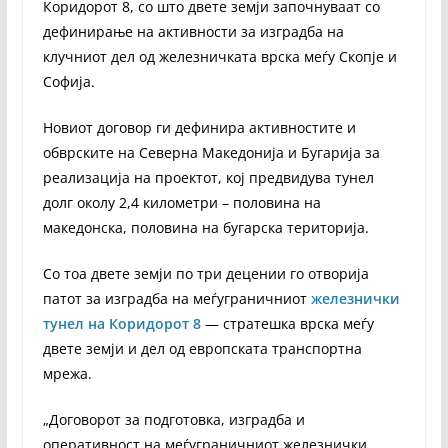
Коридорот 8, со што двете земји започнуваат со
дефинирање на активности за изградба на
клучниот дел од железничката врска меѓу Скопје и
Софија.
Новиот договор ги дефинира активностите и
обврските на Северна Македонија и Бугарија за
реализација на проектот, кој предвидува тунел
долг околу 2,4 километри – половина на
македонска, половина на бугарска територија.
Со тоа двете земји по три децении го отворија
патот за изградба на меѓуграничниот
железнички
тунел на Коридорот 8
— стратешка врска меѓу
двете земји и дел од европската транспортна
мрежа.
„Договорот за подготовка, изградба и
оперативност на меѓуграничниот железнички