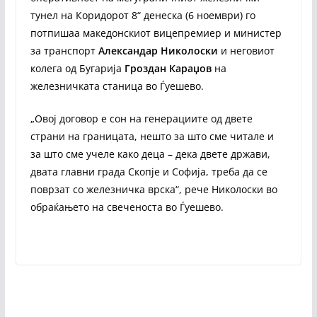
тунел на Коридорот 8“ денеска (6 ноември) го
потпишаа македонскиот вицепремиер и министер
за транспорт
Александар Николоски
и неговиот
колега од Бугарија
Гроздан Караџов
на
железничката станица во Ѓуешево.
„Овој договор е сон на генерациите од двете
страни на границата, нешто за што сме читале и
за што сме учеле како деца – дека двете држави,
двата главни града Скопје и Софија, треба да се
поврзат со железничка врска“, рече Николоски во
обраќањето на свеченоста во Ѓуешево.