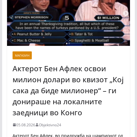
МАГАЗИН
Актерот Бен Афлек освои
милион долари во квизот „Кој
сака да биде милионер“ – ги
донираше на локалните
заедници во Конго
05.08.2026
Objektivno24
Актерот Бен Афлек, во придружба на шампионот од