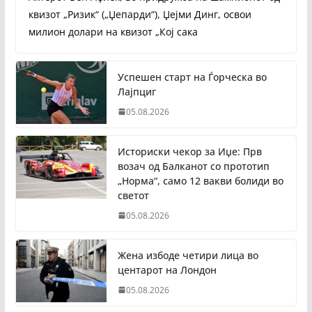
квизот „Ризик“ („Џепарди“), Џејми Динг, освои
милион долари на квизот „Кој сака
Успешен старт на Ѓорческа во
Лајпциг
05.08.2026
Историски чекор за Иџе: Прв
возач од Балканот со прототип
„Норма“, само 12 вакви болиди во
светот
05.08.2026
Жена избоде четири лица во
центарот на Лондон
05.08.2026