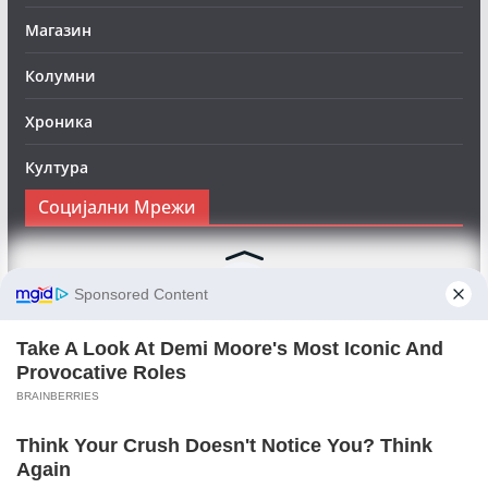
Магазин
Колумни
Хроника
Култура
Социјални Мрежи
Следете нè на Фејсбук за да сте во тек со најновите
вести:
Objektivno24.mk