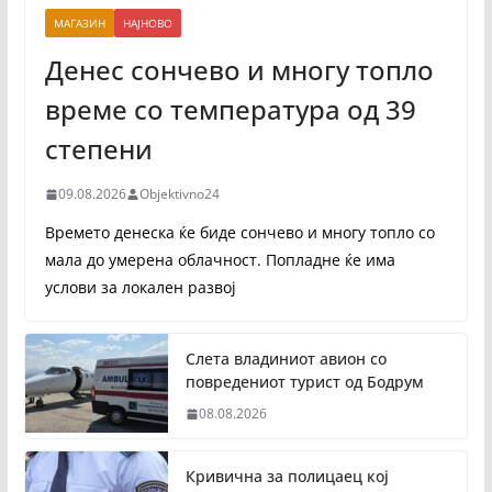
МАГАЗИН
НАЈНОВО
Денес сончево и многу топло
време со температура од 39
степени
09.08.2026
Objektivno24
Времето денеска ќе биде сончево и многу топло со
мала до умерена облачност. Попладне ќе има
услови за локален развој
Слета владиниот авион со
повредениот турист од Бодрум
08.08.2026
Кривична за полицаец кој