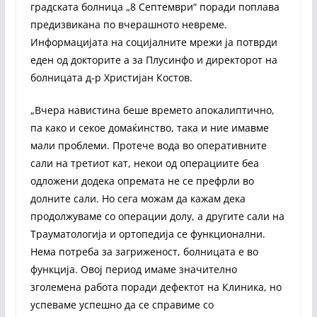
градската болница „8 Септември“ поради поплава
предизвикана по вчерашното невреме.
Информацијата на социјалните мрежи ја потврди
еден од докторите а за Плусинфо и директорот на
болницата д-р Христијан Костов.
„Вчера навистина беше времето апокалиптично,
па како и секое домаќинство, така и ние имавме
мали проблеми. Протече вода во оперативните
сали на третиот кат, некои од операциите беа
одложени додека опремата не се префрли во
долните сали. Но сега можам да кажам дека
продолжуваме со операции долу, а другите сали на
Трауматологија и ортопедија се функционални.
Нема потреба за загриженост, болницата е во
функција. Овој период имаме значително
зголемена работа поради дефектот на Клиника, но
успеваме успешно да се справиме со