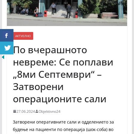
АКТУЕЛНО
По вчерашното
невреме: Се поплави
„8ми Септември“ –
Затворени
операционите сали
27.06.2024
Objektivno24
Затворени оперативните сали и одделението за
будење на пациенти по операција (шок-соба) во