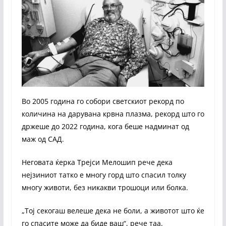
Во 2005 година го собори светскиот рекорд по
количина на дарувана крвна плазма, рекорд што го
држеше до 2022 година, кога беше надминат од
маж од САД.
Неговата ќерка Трејси Мелошип рече дека
нејзиниот татко е многу горд што спасил толку
многу животи, без никакви трошоци или болка.
„Тој секогаш велеше дека не боли, а животот што ќе
го спасите може да биде ваш“, рече таа.