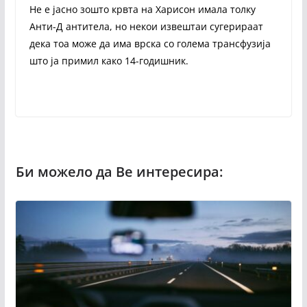
Не е јасно зошто крвта на Харисон имала толку
Анти-Д антитела, но некои извештаи сугерираат
дека тоа може да има врска со голема трансфузија
што ја примил како 14-годишник.