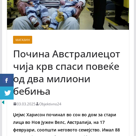
МАГАЗИН
Почина Австралиецот
чија крв спаси повеќе
од два милиони
бебиња
03.03.2025
Objektivno24
Џејмс Харисон починал во сон во дом за стари
лица во Нов Јужен Велс, Австралија, на 17
февруари, соопшти неговото семејство. Имал 88