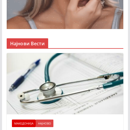
Најнови Вести
МАКЕДОНИЈА
НАЈНОВО