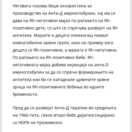
Неговата плазма беше искористена за
производство на Анти-Д имуноглобулин, кој им се
дава на Rh-негативни мајки по раѓањето на Rh-
позитивно дете, со што се спречува развојот на Rh
антитела. Мајките и децата понекогаш немаат
компатибилни крвни групи, како на пример кога
децата се Rh-позитивни, а мајката е Rh-негативна.
По раѓањето на Rh-позитивно бебе, Rh-
негативната мајка добива инјекција на анти-D
имуноглобулин за да се спречи формирањето на
антитела кои би ги нападнале црвените крвни
зрнца на Rh-позитивните бебиња во идните
бремености.
Пред да се развијат Анти-Д терапии во средината
на 1960-тите, секое второ бебе дијагностицирано
со HDFN не преживеало.