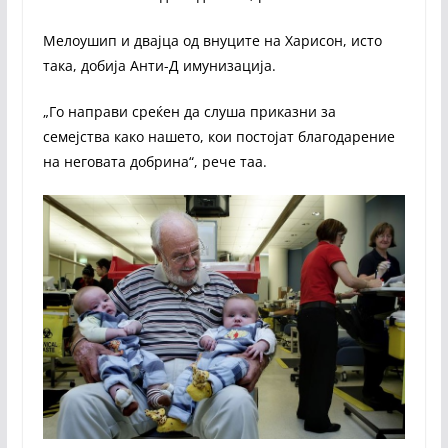
Мелоушип и двајца од внуците на Харисон, исто
така, добија Анти-Д имунизација.
„Го направи среќен да слуша приказни за
семејства како нашето, кои постојат благодарение
на неговата добрина“, рече таа.