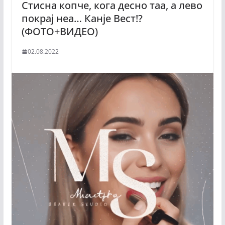
Стисна копче, кога десно таа, а лево
покрај неа… Канје Вест!?
(ФОТО+ВИДЕО)
02.08.2022