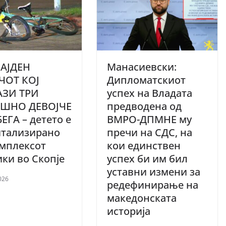
АЈДЕН
Манасиевски:
ЧОТ КОЈ
Дипломатскиот
АЗИ ТРИ
успех на Владата
ШНО ДЕВОЈЧЕ
предводена од
ЕГА – детето е
ВМРО-ДПМНЕ му
итализирано
пречи на СДС, на
мплексот
кои единствен
ки во Скопје
успех би им бил
уставни измени за
026
редефинирање на
македонската
историја