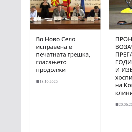
Во Ново Село
ПРОН
исправена е
ВОЗА
печатната грешка,
ПРЕГ
гласањето
ГОДИ
продолжи
И ИЗБ
хосп
18.10.2025
на Ко
клини
20.06.2