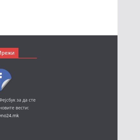
Мрежи
Фејсбук за да сте
јновите вести:
ivno24.mk