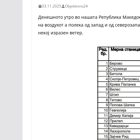
03.11.2025
Objektivno24
Денешното утро во нашата Република Македо
на воздухот а полека од запад и од северозап
некој изразен ветер.