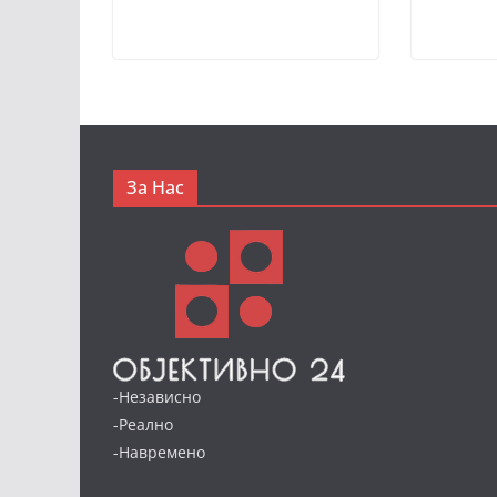
За Нас
-Независно
-Реално
-Навремено