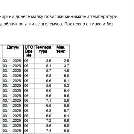
нија ни донесе малку повисоки минимални температури
ад облачноста ни се зголемува. Претежно е тивко и без