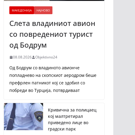
МАКЕДОНИЈА
НАЈНОВО
Слета владиниот авион
со повредениот турист
од Бодрум
08.08.2026
Objektivno24
Од Бодрум со владиното авионче
попладнево на скопскиот аеродром беше
префрлен патникот кој се здобил со
побреди во Турција, потврдиваат
Кривична за полицаец
кој малтретирал
приведено лице во
градски парк