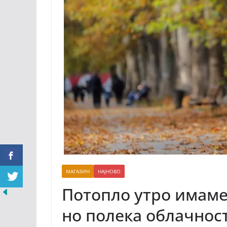
МАГАЗИН
НАЈНОВО
Потопло утро имаме
но полека облачност