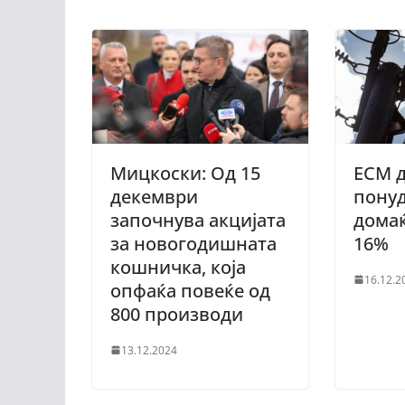
Мицкоски: Од 15
ЕСМ д
декември
понуд
започнува акцијата
домаќ
за новогодишната
16%
кошничка, која
16.12.2
опфаќа повеќе од
800 производи
13.12.2024