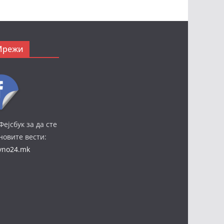
Мрежи
Фејсбук за да сте
јновите вести:
ivno24.mk