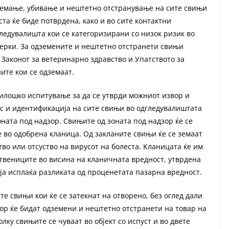
дземање, убивање и нештетно отстранување на сите свињи
ста ќе биде потврдена, како и во сите контактни
ледувалишта кои се категоризирани со низок ризик во
ерки. За одземените и нештетно отстранети свињи
 Законот за ветеринарно здравство и Упатството за
ите кои се одземаат.
милошко испитување за да се утврди можниот извор и
ис и идентификација на сите свињи во одгледувалиштата
зоната под надзор. Свињите од зоната под надзор ќе се
 во одобрена кланица. Од закланите свињи ќе се земаат
во или отсуство на вирусот на болеста. Кланицата ќе им
твениците во висина на кланичната вредност, утврдена
 ја исплаќа разликата од проценетата пазарна вредност.
е свињи кои ќе се затекнат на отворено, без оглед дали
зор ќе бидат одземени и нештетно отстранети на товар на
лку свињите се чуваат во објект со испуст и во двете