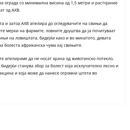
јна ограда со минимална висина од 1,5 метри и растојание
ат од АХВ.
а и затоа АХВ апелира до огледувачите на свињи да
ите мерки на фармите, ловните друштва да ја почитуваат
ињи на ловиштата, бидејќи како и во минатото, дивата
на болеста африканска чума кај свињите.
те апелираме да не носат храна од животинско потекло,
 бидејќи станува збор за болест која исклучително лесно и
вакцина и која може да нанесе огромни штети во