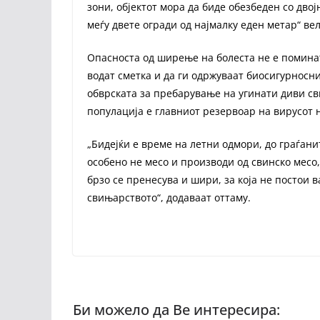
зони, објектот мора да биде обезбеден со дво
меѓу двете огради од најмалку еден метар“ вел
Опасноста од ширење на болеста не е поминат
водат сметка и да ги одржуваат биосигурносн
обврската за пребарување на угинати диви св
популација е главниот резервоар на вирусот 
„Бидејќи е време на летни одмори, до граѓани
особено не месо и производи од свинско месо,
брзо се пренесува и шири, за која не постои 
свињарството“, додаваат оттаму.