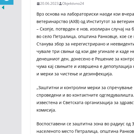
20.06.2023
Objektivno24
Врз основа на лабораториски наоди кои вчера
ветеринарство (АХВ) од Институтот за ветер
– Скопје, потврден е нов, изолиран случај на
во село Петралица, општина Ранковце, кое се 
Станува збор за нерегистрирано и неевидент
чувале три свињи од кои две угинале и каде 
денешниот ден, донесено е Решение за контр
чума кај свињите и извршена е депопулација н
и мерки за чистење и дезинфекција.
„Заштитни и контролни мерки за спречување 
спроведени и во контактните одгледувалишта.
известена и Светската организација за здрав
комисија.
Воспоставени се заштитна зона во радиус од 3
населеното место Петралица, општина Ранковц