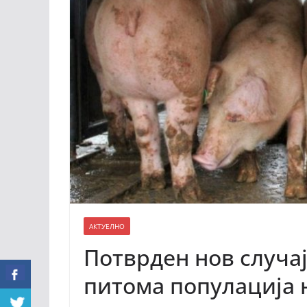
АКТУЕЛНО
Потврден нов случај
питома популација