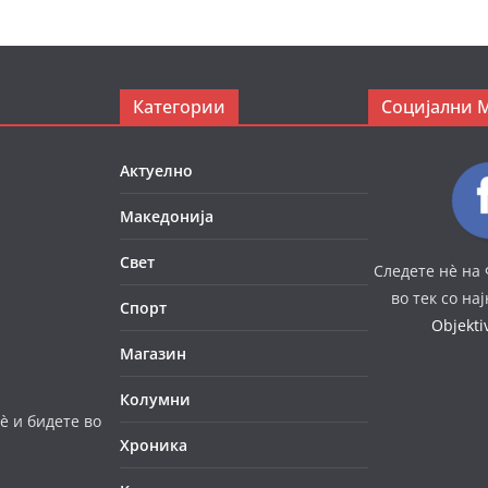
Категории
Социјални 
Актуелно
Македонија
Свет
Следете нè на 
во тек со на
Спорт
Objekt
Магазин
Колумни
è и бидете во
Хроника