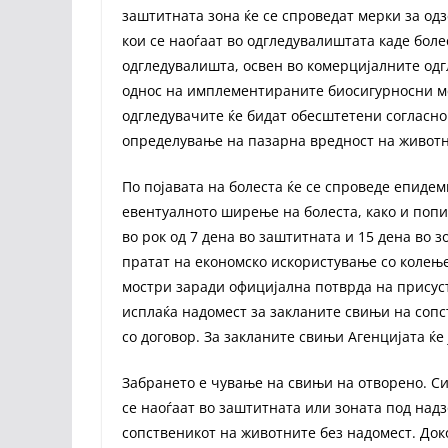
заштитната зона ќе се спроведат мерки за о
кои се наоѓаат во одгледувалиштата каде боле
одгледувалишта, освен во комерцијалните одг
однос на имплементираните биосигурносни м
одгледувачите ќе бидат обесштетени согласно
определување на пазарна вредност на животн
По појавата на болеста ќе се спроведе епиде
евентуалното ширење на болеста, како и поп
во рок од 7 дена во заштитната и 15 дена во 
пратат на економско искористување со колење
мостри заради официјална потврда на присуст
исплаќа надомест за закланите свињи на сопс
со договор. За закланите свињи Агенцијата ќе
Забрането е чување на свињи на отворено. Сит
се наоѓаат во заштитната или зоната под над
сопственикот на животните без надомест. Доко