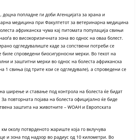
, доцна попладне ги доби Агенцијата за храна и
инарна медицина при Факултетот за ветеринарна медицина
 болеста африканска чума кај питомата популација свињи
наоѓа во високоризичната зона во однос на оваа болест.
ирано одгледувалиште каде за сопствени потреби се
не биле спроведени биосигурносни мерки. Во текот на
олни и заштитни мерки во однос на болестa африканска
а 1 свиња (од трите кои се одгледувале), а спроведени се
на ширење и ставање под контрола на болеста ќе бидат
 За повторната појава на болеста официјално ќе биде
ствена заштита на животните – WOAH и Европската
 км околу потврденото жариште коja гo вклучува
е и зона под надзор во радиус од 10 километри. Во