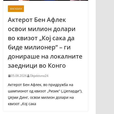
МАГАЗИН
Актерот Бен Афлек
освои милион долари
во квизот „Кој сака да
биде милионер“ – ги
донираше на локалните
заедници во Конго
05.08.2026
Objektivno24
Актерот Бен Афлек, во придружба на
шампионот од квизот „Ризик“ („Џепарди“),
Џејми Динг, освои милион долари на
квизот „Кој сака