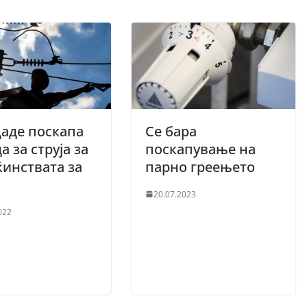
аде поскапа
Се бара
а за струја за
поскапување на
инствата за
парно греењето
20.07.2023
022