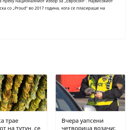
на преку националниот избор за „Евросонг“. Највисокиот
ка со „Proud“ во 2017 година, кога се пласираше на
а трае
Вчера уапсени
от на тутун, се
четворица возачи: