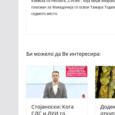
Коевска со песната „Circles“, која беше избра
пласман за Македонија го освои Тамара Тодевс
седмото место.
Стојаноски: Кога
Додек
СДС и ДУИ го
откуп