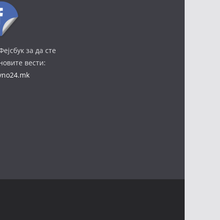
Фејсбук за да сте
јновите вести:
ivno24.mk