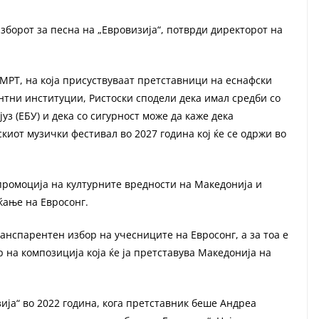
зборот за песна на „Евровизија“, потврди директорот на
 МРТ, на која присуствуваат претставници на еснафски
тни институции, Ристоски сподели дека имал средби со
з (ЕБУ) и дека со сигурност може да каже дека
киот музички фестивал во 2027 година кој ќе се одржи во
промоција на културните вредности на Македонија и
ќање на Евросонг.
анспарентен избор на учесниците на Евросонг, а за тоа е
р на композиција која ќе ја претставува Македонија на
ија“ во 2022 година, кога претставник беше Андреа