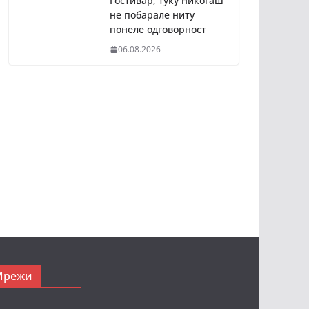
Гостивар, туку никогаш
не побарале ниту
понеле одговорност
06.08.2026
Мрежи