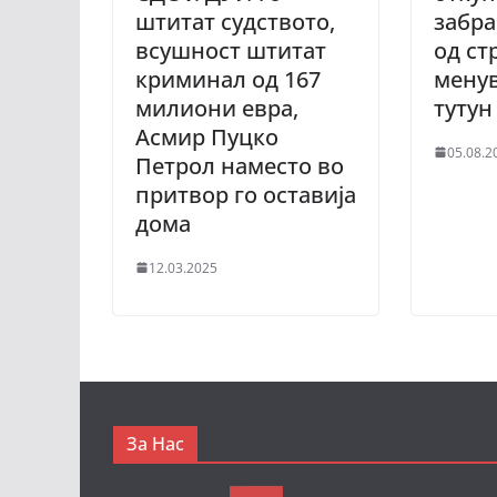
штитат судството,
забра
всушност штитат
од ст
криминал од 167
менув
милиони евра,
туту
Асмир Пуцко
05.08.2
Петрол наместо во
притвор го оставија
дома
12.03.2025
За Нас