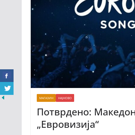
МАГАЗИН
НАЈНОВО
Потврдено: Македони
„Евровизија“