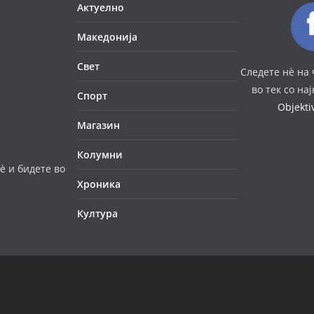
Актуелно
Македонија
Свет
Следете нè на 
во тек со на
Спорт
Objekt
Магазин
Колумни
è и бидете во
Хроника
Култура