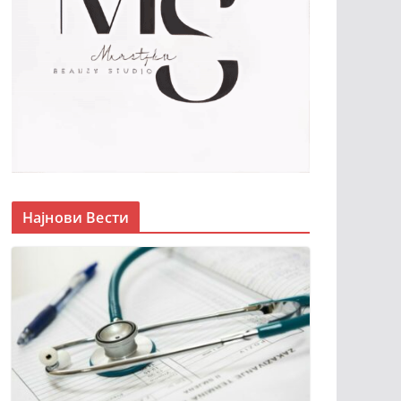
Најнови Вести