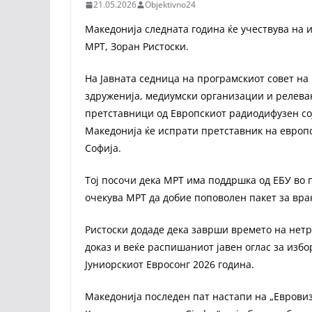
21.05.2026
Objektivno24
Македонија следната година ќе учествува на и
МРТ, Зоран Ристоски.
На Јавната седница на програмскиот совет на
здруженија, медиумски организации и релеван
претставници од Европскиот радиодифузен соју
Македонија ќе испрати претставник на европс
Софија.
Тој посочи дека МРТ има поддршка од ЕБУ во 
очекува МРТ да добие поповолен пакет за вра
Ристоски додаде дека заврши времето на нетр
доказ и веќе распишаниот јавен оглас за избо
Јуниорскиот Евросонг 2026 година.
Македонија последен пат настапи на „Евровиз