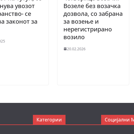
нува увозот
Возеле без возачка
ранство- се
дозвола, со забрана
а законот за
за возење и
н
нерегистрирано
возило
025
20.02.2026
Категории
Социјални 