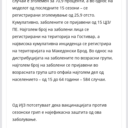
случаи е зголемен за 70,9 проценти, а во однос на
моделот од последните 15 сезони – се
регистрирани зголемување од 25,9 отсто.
Кумулативно, заболените се пријавени од 15 ЦЈЗ/
ПЕ. Најголем број на заболени лица се
регистрирани на територија на Гостивар, a
највисока кумулативна инциденца се регистрира
на територијата на Македонски Брод. Во однос на
дистрибуцијата на заболените по возрасни групи,
најголем број на заболени се пријавени во
возрасната група што опфаќа најголем дел од
населението – од 15 до 64 години – 584 случаи.
Од ИЈЗ потсетуваат дека вакцинацијата против
сезонски грип е најефикасна заштита од ова
заболување.