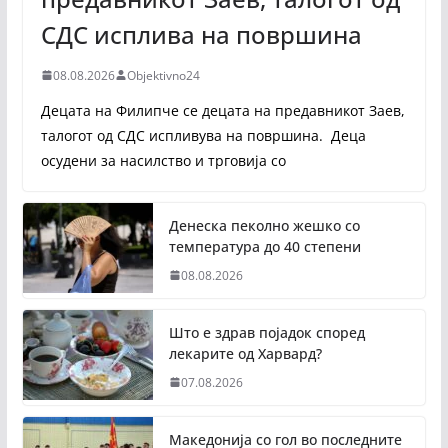
СДС исплива на површина
08.08.2026
Objektivno24
Децата на Филипче се децата на предавникот Заев,
талогот од СДС испливува на површина. Деца
осудени за насилство и трговија со
Денеска пеколно жешко со
температура до 40 степени
08.08.2026
Што е здрав појадок според
лекарите од Харвард?
07.08.2026
Македонија со гол во последните