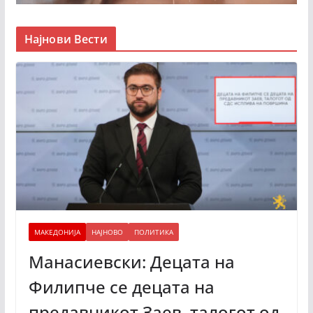
Најнови Вести
МАКЕДОНИЈА
НАЈНОВО
ПОЛИТИКА
Манасиевски: Децата на
Филипче се децата на
предавникот Заев, талогот од