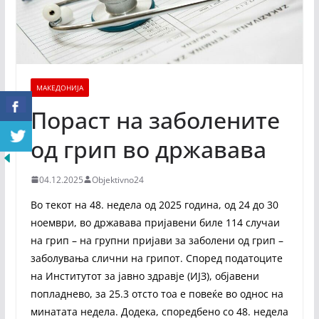
МАКЕДОНИЈА
Пораст на заболените
од грип во државава
04.12.2025
Objektivno24
Во текот на 48. недела од 2025 година, од 24 до 30
ноември, во државава пријавени биле 114 случаи
на грип – на групни пријави за заболени од грип –
заболувања слични на грипот. Според податоците
на Институтот за јавно здравје (ИЈЗ), објавени
попладнево, за 25.3 отсто тоа е повеќе во однос на
минатата недела. Додека, споредбено со 48. недела