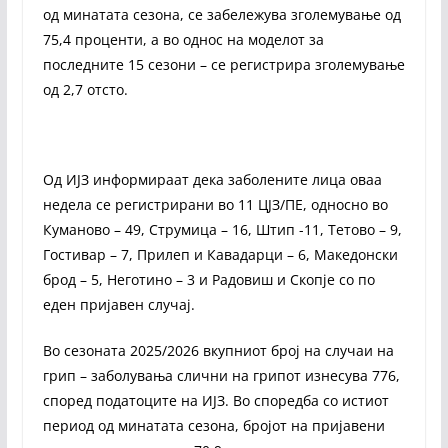
од минатата сезона, се забележува зголемување од
75,4 проценти, а во однос на моделот за
последните 15 сезони – се регистрира зголемување
од 2,7 отсто.
Од ИЈЗ информираат дека заболените лица оваа
недела се регистрирани во 11 ЦЈЗ/ПЕ, односно во
Куманово – 49, Струмица – 16, Штип -11, Тетово – 9,
Гостивар – 7, Прилеп и Кавадарци – 6, Македонски
брод – 5, Неготино – 3 и Радовиш и Скопје со по
еден пријавен случај.
Во сезоната 2025/2026 вкупниот број на случаи на
грип – заболувања слични на грипот изнесува 776,
според податоците на ИЈЗ. Во споредба со истиот
период од минатата сезона, бројот на пријавени