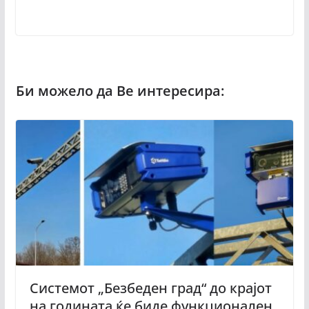
Системот „Безбеден град“ до крајот
на годината ќе биде функционален