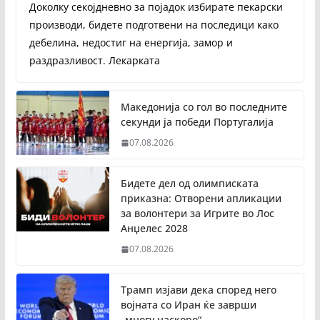
Доколку секојдневно за појадок избирате пекарски
производи, бидете подготвени на последици како
дебелина, недостиг на енергија, замор и
раздразливост. Лекарката
Македонија со гол во последните
секунди ја победи Португалија
07.08.2026
Бидете дел од олимписката
приказна: Отворени апликации
за волонтери за Игрите во Лос
Анџелес 2028
07.08.2026
Трамп изјави дека според него
војната со Иран ќе заврши
„многу наскоро“