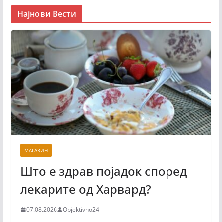
Најнови Вести
МАГАЗИН
Што е здрав појадок според
лекарите од Харвард?
07.08.2026
Objektivno24