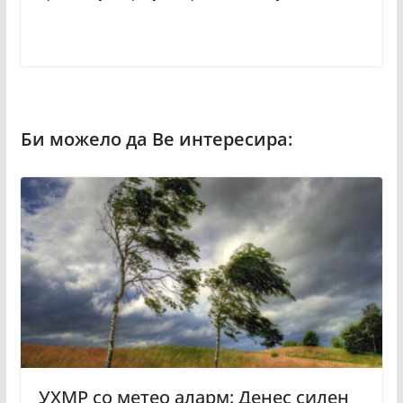
УХМР со метео аларм: Денес силен