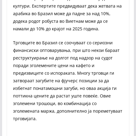
култури. Експертите предвидуваат дека жетвата на
арабика во Бразил може да падне за над 10%,
додека родот робуста во Виетнам може да се
намали до 10% до крајот на 2025 година.
Трговците во Бразил се соочуваат со сериозни
финансиски оптоварувања, при што некои бараат
реструктуирање на долгот под надзор на судот
поради зголемените цени на кафето и
предизвиците со испораката. Многу трговци ги
затвораат загубите на фјучерс позиции за да
избегнат понатамошни загуби, но оваа акција ги
поттикна цените да растат уште повеќе. Овие
зголемени трошоци, во комбинација со
зголемената маржа, дополнително ја пореметуваат
трговијата.