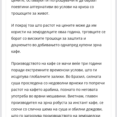
цените, оставајќи ги потрошувачите да бараат
поевтини алтернативи во услови на криза со
трошоците за живот.
И покрај тоа што растот на цените може да им
користи на земјоделците оваа година, трговците се
борат со високите трошоци за заштита и
доцнењето во добивањето однапред купени зрна
кафе.
Производството на кафе се мачи веќе три години
поради екстремните временски услови, што ги
исцрпува глобалните залихи. Во Бразил, силната
суша проследена со недоволни врнежи го попречи
растот на кафето арабика, познато по неговата
употреба во врвни мешавини. Виетнам, главен
производител на зрна робуста за инстант кафе, се
соочи со слична шема на суша и обилни дождови,
што го загрозува производството на земјоделски