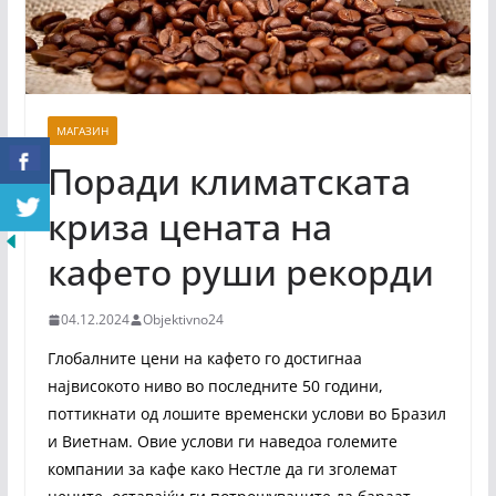
МАГАЗИН
Поради климатската
криза цената на
кафето руши рекорди
04.12.2024
Objektivno24
Глобалните цени на кафето го достигнаа
највисокото ниво во последните 50 години,
поттикнати од лошите временски услови во Бразил
и Виетнам. Овие услови ги наведоа големите
компании за кафе како Нестле да ги зголемат