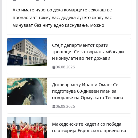
Ако имате чувство дека комарците секогаш ве
пронаоѓаат токму вас, додека луѓето околу вас
минуваат без ниту едно каснување, можно
Стејт департментот крати
трошоци: Се затвораат амбасади
и конзулати во пет држави
06.08.2026
Договор меѓу Иран и Оман: Се
подготвува 60-дневен план за
отворање на Ормуската Теснина
06.08.2026
Македонските кадети со победа
го отворија Европското првенство