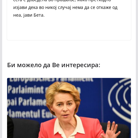
изјави дека во никој случај нема да се откаже од
неа, јави Бета.