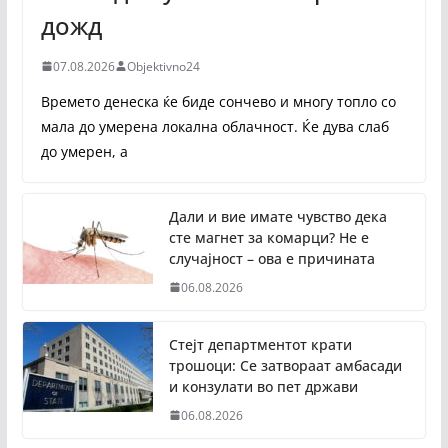
дожд
07.08.2026
Objektivno24
Времето денеска ќе биде сончево и многу топло со
мала до умерена локална облачност. Ќе дува слаб
до умерен, а
Дали и вие имате чувство дека
сте магнет за комарци? Не е
случајност – ова е причината
06.08.2026
Стејт департментот крати
трошоци: Се затвораат амбасади
и конзулати во пет држави
06.08.2026