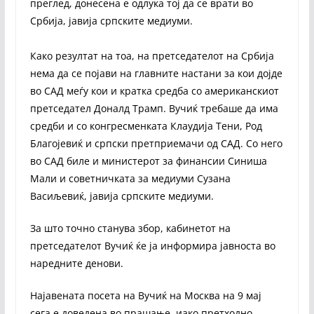
преглед, донесена е одлука тој да се врати во
Србија, јавија српските медиуми.
Како резултат на тоа, на претседателот на Србија
нема да се појави на главните настани за кои дојде
во САД меѓу кои и кратка средба со американскиот
претседател Доналд Трамп. Вучиќ требаше да има
средби и со конгресменката Клаудија Тени, Род
Благојевиќ и српски претприемачи од САД. Со него
во САД биле и министерот за финансии Синиша
Мали и советничката за медиуми Сузана
Васиљевиќ, јавија српските медиуми.
За што точно станува збор, кабинетот на
претседателот Вучиќ ќе ја информира јавноста во
наредните денови.
Најавената посета на Вучиќ на Москва на 9 мај
сега е доведена во прашање, иако претходно