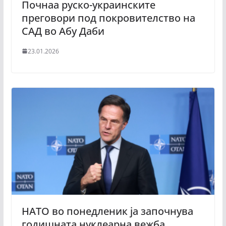
Почнаа руско-украинските
преговори под покровителство на
САД во Абу Даби
23.01.2026
НАТО во понедленик ја започнува
годишната нуклеарна вежба