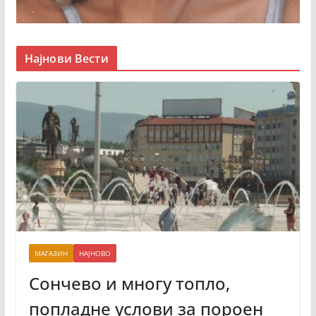
Најнови Вести
МАГАЗИН
НАЈНОВО
Сончево и многу топло,
попладне услови за пороен