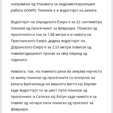
направени од Управата за хидрометеоролошки
работи (УХМР). Понизок е и водостојот на реките.
Bодостојот на Охридското Езеро е за 22 сантиметра
понизок од просечниот за февруари. Пониско од
просечното и тоа за 1,88 метри е и нивото на
Преспанското Езеро, додека водостојот на
Дојранското Езеро е за 2,53 метри повисок од
повеќегодишниот просек за овој период од
годината.
Нивоата, пак, на повеќето реки во земјава најчесто
се малку пониски од просечните со исклучок на
реката Брегалница на мерното место кај Берово
каде водостојот се за шест пати понизок од
просечниот и Сатеска кај Ботун каде нивото е за
повеќе од четири пати пониско од просекот за
февруари.