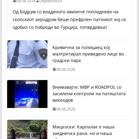
08.08.2026
Objektivno24
Од Бодрум со владиното авионче попладнево на
скопскиот аеродром беше префрлен патникот кој се
здобил со побреди во Турција, потврдиваат
Кривична за полицаец кој
малтретирал приведено лице во
градски парк
08.08.2026
Внимавајте: МВР и ROADPOL со
засилени контроли на патиштата
викендов
08.08.2026
Мицкоски: Карпалак е наша
заедничка рана, но и наша