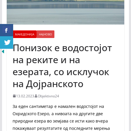
МАКЕДОНИЈА
НАЈНОВО
Понизок е водостојот
на реките и на
езерата, со исклучок
на Дојранското
13.02.2023
Objektivno24
За еден сантиметар е намален водостојот на
Охридското Езеро, а нивоата на другите две
природни езера во земјава се исти како вчера
покажуваат резултатите од последните мерења