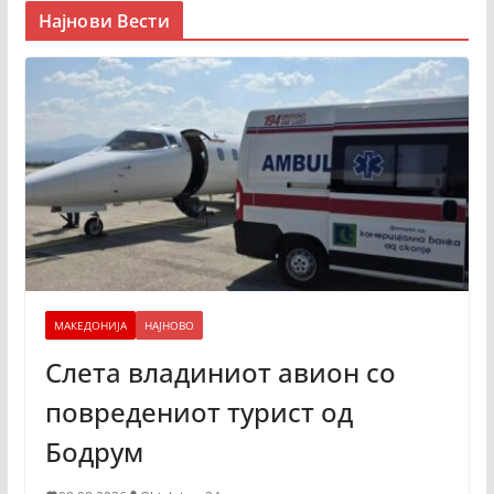
Најнови Вести
МАКЕДОНИЈА
НАЈНОВО
Слета владиниот авион со
повредениот турист од
Бодрум