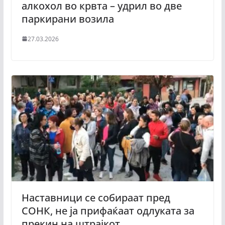
алкохол во крвта – удрил во две
паркирани возила
27.03.2026
Наставници се собираат пред
СОНК, не ја прифаќаат одлуката за
прекин на штрајкот