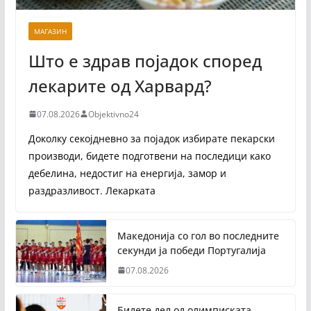
МАГАЗИН
Што е здрав појадок според
лекарите од Харвард?
07.08.2026
Objektivno24
Доколку секојдневно за појадок избирате пекарски
производи, бидете подготвени на последици како
дебелина, недостиг на енергија, замор и
раздразливост. Лекарката
Македонија со гол во последните
секунди ја победи Португалија
07.08.2026
Бидете дел од олимписката