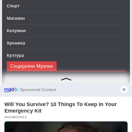
Спорт
Магазин
Колумни
Хроника
Култура
Социјални Мрежи
Следете нè на Фејсбук за да сте во тек со најновите
вести:
Objektivno24.mk