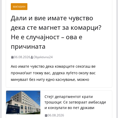
МАГАЗИН
Дали и вие имате чувство
дека сте магнет за комарци?
Не е случајност – ова е
причината
06.08.2026
Objektivno24
Ако имате чувство дека комарците секогаш ве
пронаоѓаат токму вас, додека луѓето околу вас
минуваат без ниту едно каснување, можно
Стејт департментот крати
трошоци: Се затвораат амбасади
и конзулати во пет држави
06.08.2026