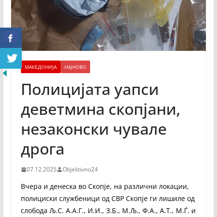
МАКЕДОНИЈА
НАЈНОВО
Полицијата уапси
деветмина скопјани,
незаконски чувале
дрога
07.12.2025
Objektivno24
Вчера и денеска во Скопје, на различни локации,
полициски службеници од СВР Скопје ги лишиле од
слобода Љ.С. А.А.Г., И.И., З.Б., М.Љ., Ф.А., А.Т., М.Ѓ. и