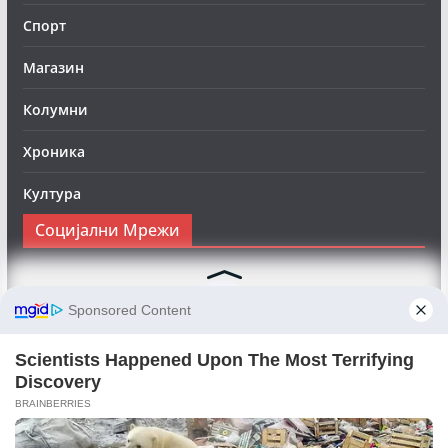
Спорт
Магазин
Колумни
Хроника
Култура
Социјални Мрежи
Следете нè на Фејсбук за да сте во тек со најновите
вести:
Objektivno24.mk