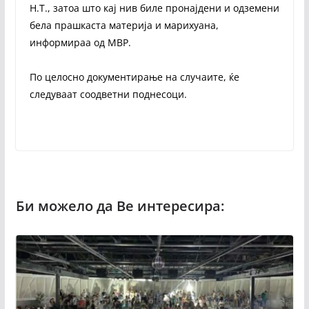
Н.Т., затоа што кај нив биле пронајдени и одземени
бела прашкаста материја и марихуана,
информираа од МВР.
По целосно документирање на случаите, ќе
следуваат соодветни поднесоци.