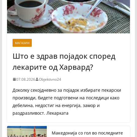
МАГАЗИН
Што е здрав појадок според
лекарите од Харвард?
07.08.2026
Objektivno24
Доколку секојдневно за појадок избирате пекарски
производи, бидете подготвени на последици како
дебелина, недостиг на енергија, замор и
раздразливост. Лекарката
Македонија со гол во последните