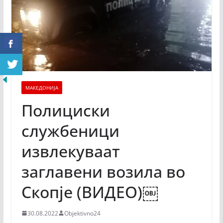
МАКЕДОНИЈА
Полициски
службеници
извлекуваат
заглавени возила во
Скопје (ВИДЕО)￼
30.08.2022
Objektivno24