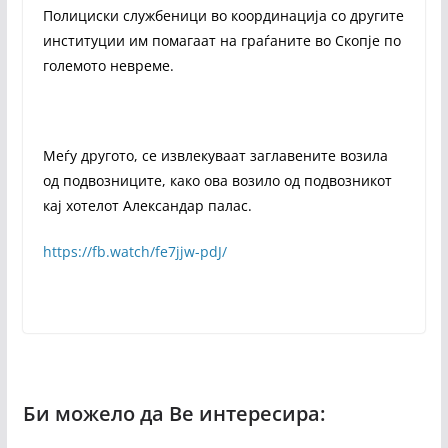
Полициски службеници во координација со другите
институции им помагаат на граѓаните во Скопје по
големото невреме.
Меѓу другото, се извлекуваат заглавените возила
од подвозниците, како ова возило од подвозникот
кај хотелот Александар палас.
https://fb.watch/fe7jjw-pdJ/