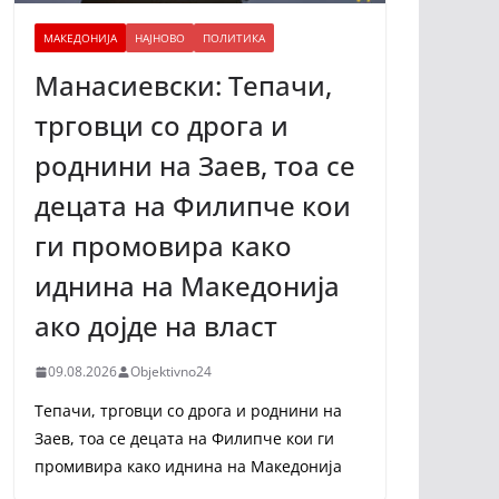
МАКЕДОНИЈА
НАЈНОВО
ПОЛИТИКА
Манасиевски: Тепачи,
трговци со дрога и
роднини на Заев, тоа се
децата на Филипче кои
ги промoвира како
иднина на Македонија
ако дојде на власт
09.08.2026
Objektivno24
Тепачи, трговци со дрога и роднини на
Заев, тоа се децата на Филипче кои ги
промивира како иднина на Македонија