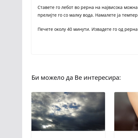
Ставете го лебот во рерна на највисока можна
прелијте го со малку вода. Намалете ја темпе
Печете околу 40 минути. Извадете го од рерна 