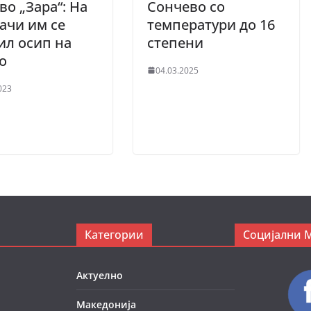
во „Зара“: На
Сончево со
ачи им се
температури до 16
ил осип на
степени
о
04.03.2025
023
Категории
Социјални 
Актуелно
Македонија