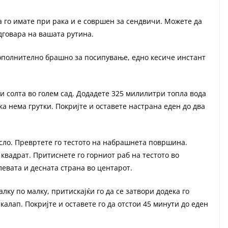
а го имате при рака и е совршен за сендвичи. Можете да
дговара на вашата рутина.
дополнително брашно за посипување, едно кесиче инстант
и солта во голем сад. Додадете 325 милилитри топла вода
ка нема грутки. Покријте и оставете настрана еден до два
асло. Превртете го тестото на набрашнета површина.
 квадрат. Притиснете го горниот раб на тестото во
левата и десната страна во центарот.
алку по малку, притискајќи го да се затвори додека го
 калап. Покријте и оставете го да отстои 45 минути до еден