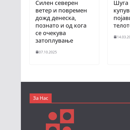
Силен северен
Шуга 
ветер и повремен
купув
дожд денеска,
појав
познато и од кога
телот
се очекува
14.03.2
затоплување
07.10.2025
За Нас