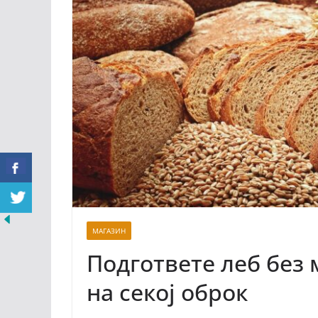
МАГАЗИН
Подгответе леб без
на секој оброк