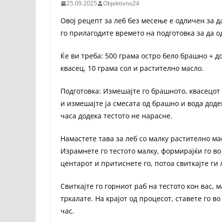
25.09.2025
Objektivno24
Овој рецепт за леб без месење е одличен за д
го прилагодите времето на подготовка за да о
Ќе ви треба: 500 грама остро бело брашно + 
квасец, 10 грама сол и растително масло.
Подготовка: Измешајте го брашното, квасецот 
и измешајте ја смесата од брашно и вода доде
часа додека тестото не нарасне.
Намастете тава за леб со малку растително м
Израмнете го тестото малку, формирајќи го во
центарот и притиснете го, потоа свиткајте ги 
Свиткајте го горниот раб на тестото кон вас, м
тркалате. На крајот од процесот, ставете го во
час.