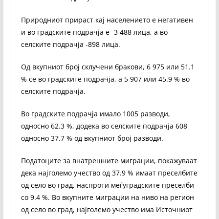
Природниот прираст кај населението e негативен
и во градските подрачја е -3 488 лица, a во
селските подрачја -898 лица.
Од вкупниот број склучени бракови, 6 975 или 51.1
% се во градските подрачја, а 5 907 или 45.9 % во
селските подрачја.
Во градските подрачја имало 1005 разводи,
односно 62.3 %, додека во селските подрачја 608
односно 37.7 % од вкупниот број разводи.
Податоците за внатрешните миграции, покажуваат
дека најголемо учество од 37.9 % имаат преселбите
од село во град, наспроти меѓуградските преселби
со 9.4 %. Во вкупните миграции на ниво на регион
од село во град, најголемо учество има Источниот