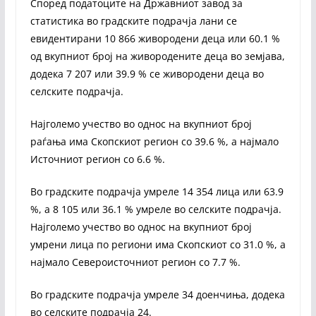
Според податоците на Државниот завод за
статистика во градските подрачја лани се
евидентирани 10 866 живородени деца или 60.1 %
од вкупниот број на живородените деца во земјава,
додека 7 207 или 39.9 % се живородени деца во
селските подрачја.
Најголемо учество во однос на вкупниот број
раѓања има Скопскиот регион со 39.6 %, а најмало
Источниот регион со 6.6 %.
Во градските подрачја умреле 14 354 лица или 63.9
%, а 8 105 или 36.1 % умреле во селските подрачја.
Најголемо учество во однос на вкупниот број
умрени лица по региони има Скопскиот со 31.0 %, а
најмало Североисточниот регион со 7.7 %.
Во градските подрачја умреле 34 доенчиња, додека
во селските подрачја 24.