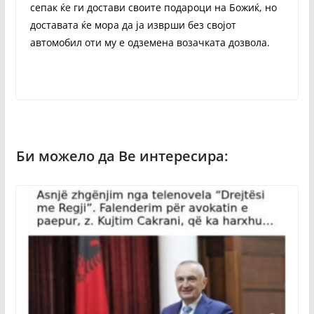
сепак ќе ги достави своите подароци на Божиќ, но
доставата ќе мора да ја изврши без својот
автомобил оти му е одземена возачката дозвола.