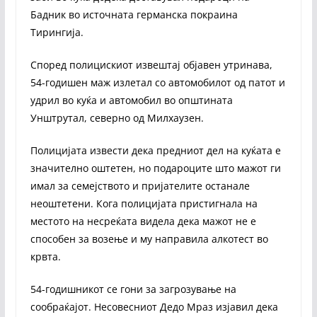
Бадник во источната германска покраина
Тирингија.
Според полицискиот извештај објавен утринава,
54-годишен маж излетал со автомобилот од патот и
удрил во куќа и автомобил во општината
Унштрутал, северно од Милхаузен.
Полицијата извести дека предниот дел на куќата е
значително оштетен, но подароците што мажот ги
имал за семејството и пријателите останале
неоштетени. Кога полицијата пристигнала на
местото на несреќата видела дека мажот не е
способен за возење и му направила алкотест во
крвта.
54-годишникот се гони за загрозување на
сообраќајот. Несовесниот Дедо Мраз изјавил дека