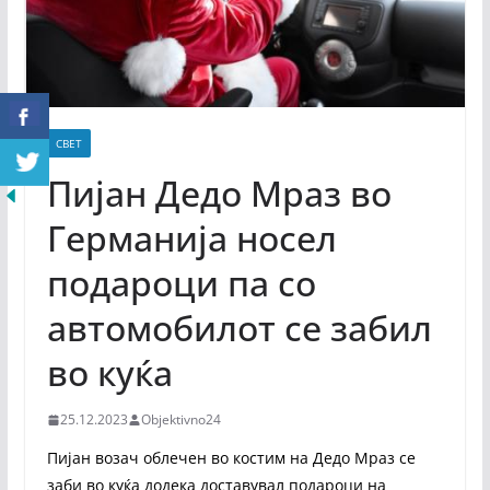
СВЕТ
Пијан Дедо Мраз во
Германија носел
подароци па со
автомобилот се забил
во куќа
25.12.2023
Objektivno24
Пијан возач облечен во костим на Дедо Мраз се
заби во куќа додека доставувал подароци на