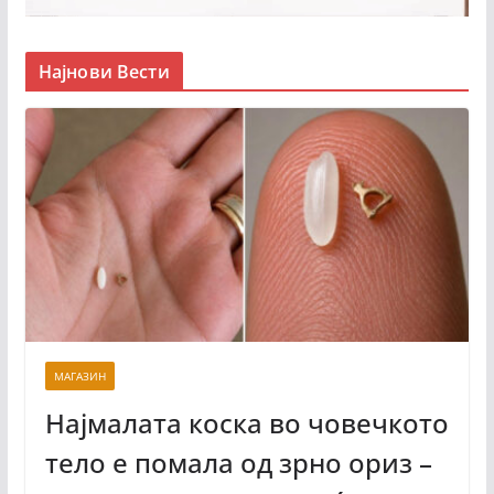
Најнови Вести
МАГАЗИН
Најмалата коска во човечкото
тело е помала од зрно ориз –