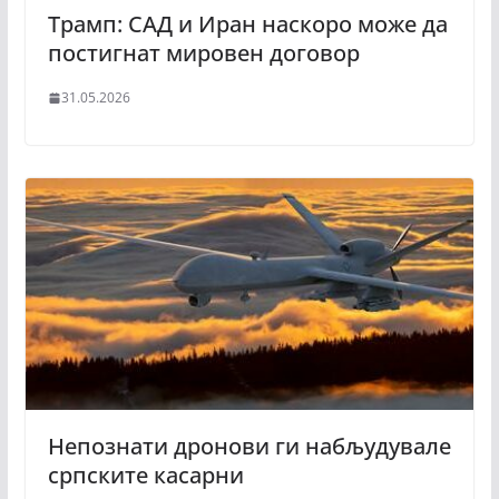
Трамп: САД и Иран наскоро може да
постигнат мировен договор
31.05.2026
Непознати дронови ги набљудувале
српските касарни