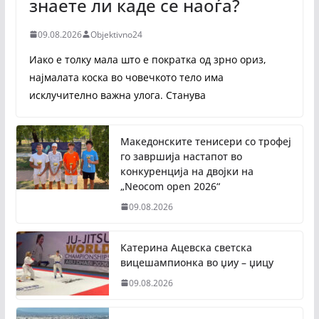
знаете ли каде се наоѓа?
09.08.2026
Objektivno24
Иако е толку мала што е пократка од зрно ориз,
најмалата коска во човечкото тело има
исклучително важна улога. Станува
Македонските тенисери со трофеј
го завршија настапот во
конкуренција на двојки на
„Neocom open 2026“
09.08.2026
Катерина Ацевска светска
вицешампионка во џиу – џицу
09.08.2026