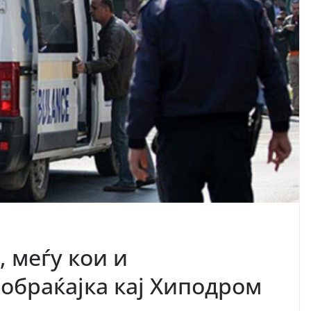
 меѓу кои и
ообраќајка кај Хиподром