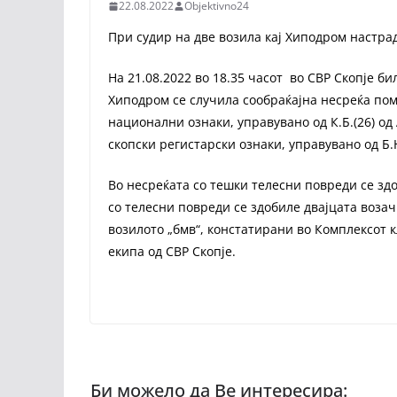
22.08.2022
Objektivno24
При судир на две возила кај Хиподром настрад
На 21.08.2022 во 18.35 часот во СВР Скопје би
Хиподром се случила сообраќајна несреќа пом
национални ознаки, управувано од К.Б.(26) од
скопски регистарски ознаки, управувано од Б.Н
Во несреќата со тешки телесни повреди се здоб
со телесни повреди се здобиле двајцата возачи
возилото „бмв“, констатирани во Комплексот 
екипа од СВР Скопје.