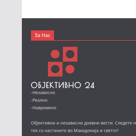
За Нас
-Независно
-Реално
-Навремено
Објективни и независни дневни вести. Следете н
тек со настаните во Македонија и светот!