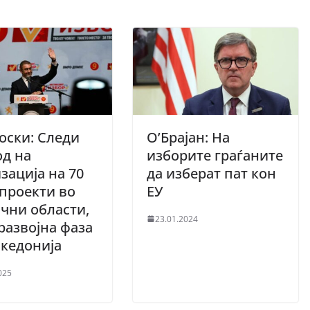
оски: Следи
O’Брајан: На
д на
изборите граѓаните
зација на 70
да изберат пат кон
проекти во
ЕУ
чни области,
23.01.2024
развојна фаза
кедонија
025