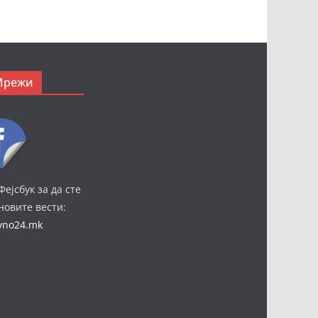
Мрежи
Фејсбук за да сте
јновите вести:
ivno24.mk