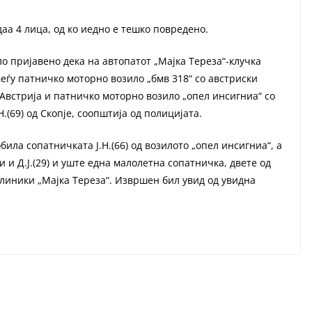
аа 4 лица, од ко иедно е тешко повредено.
ло пријавено дека на автопатот „Мајка Тереза“-клучка
еѓу патничко моторно возило „бмв 318“ со австриски
 Австрија и патничко моторно возило „опел инсигниа“ со
.(69) од Скопје, соопштија од полицијата.
ила сопатничката Ј.Н.(66) од возилото „опел инсигниа“, а
 и Д.Ј.(29) и уште една малолетна сопатничка, двете од
клиники „Мајка Тереза“. Извршен бил увид од увидна