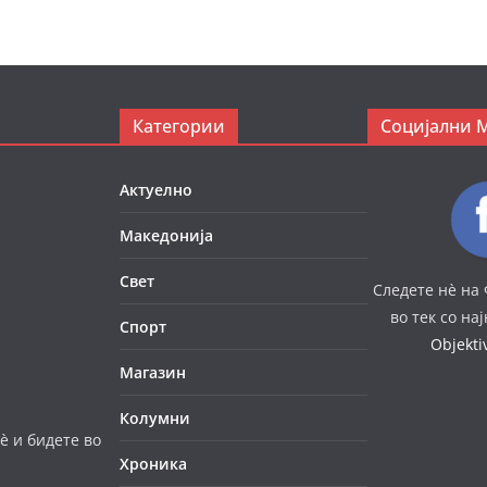
Категории
Социјални 
Актуелно
Македонија
Свет
Следете нè на 
во тек со на
Спорт
Objekt
Магазин
Колумни
è и бидете во
Хроника