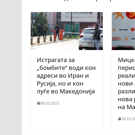
Истрагата за
Мицк
„бомбите“ води кон
перио
адреси во Иран и
реали
Русија, но и кон
нови 
луѓе во Македонија
разли
нова 
06.03.2023
на Ма
30.10.2