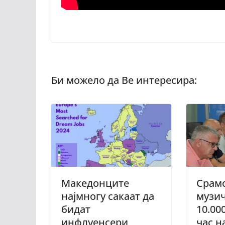
Македонците
Срам
најмногу сакаат да
музич
бидат
10.00
инфлуенсери
час н