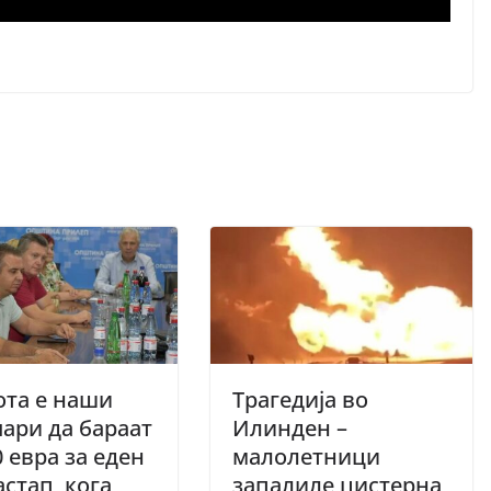
ота е наши
Трагедија во
ари да бараат
Илинден –
0 евра за еден
малолетници
астап, кога
запалиле цистерна,