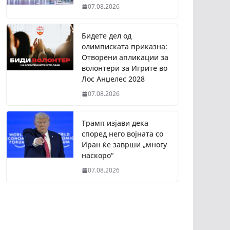
07.08.2026
Бидете дел од
олимписката приказна:
Отворени апликации за
волонтери за Игрите во
Лос Анџелес 2028
07.08.2026
Трамп изјави дека
според него војната со
Иран ќе заврши „многу
наскоро“
07.08.2026