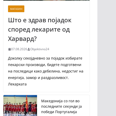
МАГАЗИН
Што е здрав појадок
според лекарите од
Харвард?
07.08.2026
Objektivno24
Доколку секојдневно за појадок избирате
пекарски производи, бидете подготвени
на последици како дебелина, недостиг на
енергија, замор и раздразливост.
Лекарката
Македонија со гол во
последните секунди ја
победи Португалија