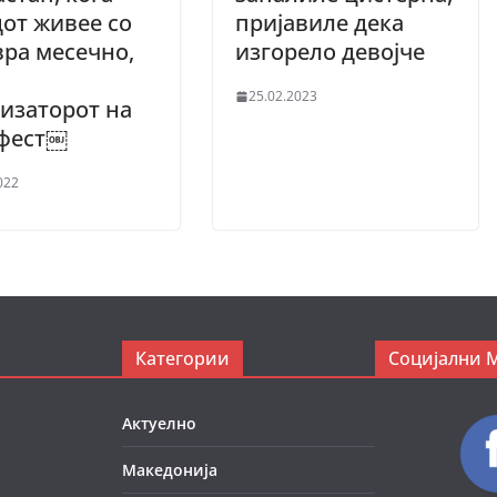
от живее со
пријавиле дека
вра месечно,
изгорело девојче
25.02.2023
изаторот на
фест￼
022
Категории
Социјални 
Актуелно
Македонија