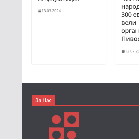
народ
13.03.2024
300 е
вели
орган
Пиво
12.07.2
За Нас