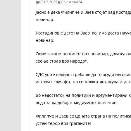
02.07.2025
Objektivno24
Јасно е дека Филипче и Заев стојат зад Костад
новинар.
Костадинов е дете на Заев, кој има доста науч
новинар.
Овие закани по живот врз новинар, докажуваа
сеење страв врз народот.
СДС уште веднаш требаше да го осуди неговио
истржат случајот, но со молкот докажуваат дек
Во недостаток на политики и аргументирани к
вода за да добијат медиумско значение.
Филипче и Заев се црната страна на политика
устен терор врз граѓаните!