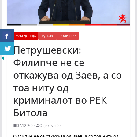
МАКЕДОНИЈА
НАЈНОВО
ПОЛИТИКА
Петрушевски:
Филипче не се
откажува од Заев, а со
тоа ниту од
криминалот во РЕК
Битола
07.12.2024
Objektivno24
Филипче не се откажува од Заев, а со тоа ниту од