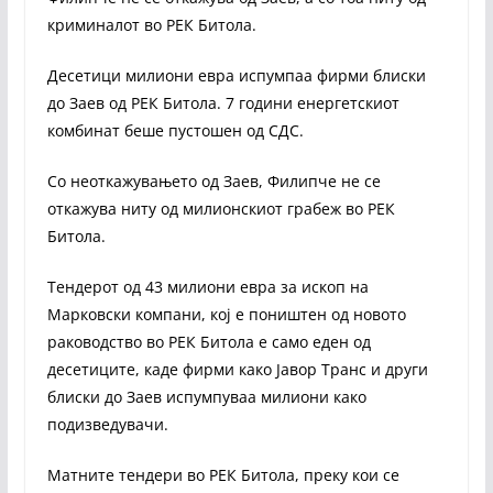
криминалот во РЕК Битола.
Десетици милиони евра испумпаа фирми блиски
до Заев од РЕК Битола. 7 години енергетскиот
комбинат беше пустошен од СДС.
Со неоткажувањето од Заев, Филипче не се
откажува ниту од милионскиот грабеж во РЕК
Битола.
Тендерот од 43 милиони евра за ископ на
Марковски компани, кој е поништен од новото
раководство во РЕК Битола е само еден од
десетиците, каде фирми како Јавор Транс и други
блиски до Заев испумпуваа милиони како
подизведувачи.
Матните тендери во РЕК Битола, преку кои се