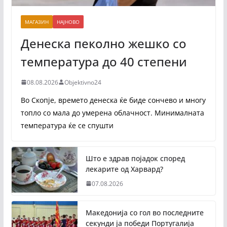
МАГАЗИН
НАЈНОВО
Денеска пеколно жешко со
температура до 40 степени
08.08.2026
Objektivno24
Во Скопје, времето денеска ќе биде сончево и многу
топло со мала до умерена облачност. Минималната
температура ќе се спушти
Што е здрав појадок според
лекарите од Харвард?
07.08.2026
Македонија со гол во последните
секунди ја победи Португалија