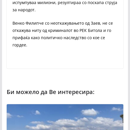
испумпуваа милиони, резултираа со поскапа струја
за народот.
Венко Филипче со неоткажувањето од Заев, не се
откажува ниту од криминалот во РЕК Битола и го
прифаќа како политичко наследство со кое се
гордее.