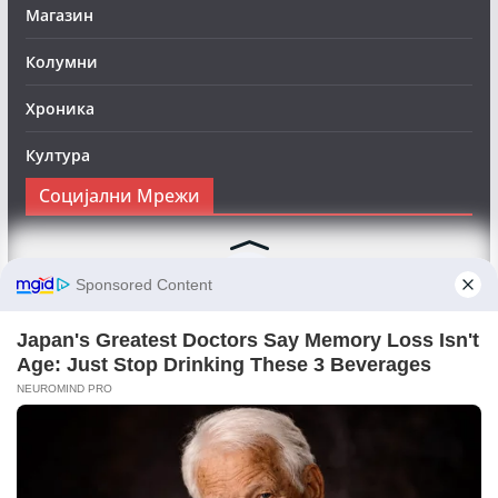
Магазин
Колумни
Хроника
Култура
Социјални Мрежи
Следете нè на Фејсбук за да сте во тек со најновите
вести:
Objektivno24.mk