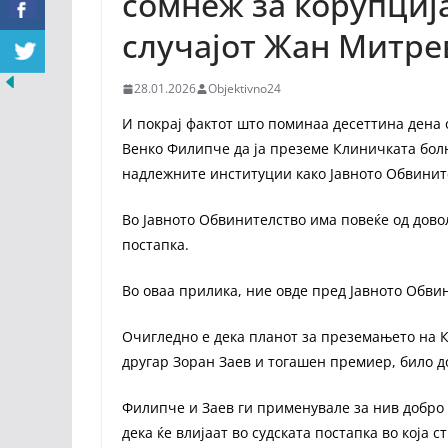
сомнеж за корупција
случајот Жан Митре
28.01.2026
Objektivno24
И покрај фактот што поминаа десеттина дена 
Венко Филипче да ја преземе Клиничката болни
надлежните институции како Јавното Обвинит
Во Јавното Обвинителство има повеќе од дов
постапка.
Во оваа прилика, ние овде пред Јавното Обви
Очигледно е дека планот за преземањето на 
другар Зоран Заев и тогашен премиер, било 
Филипче и Заев ги применувале за нив добро 
дека ќе влијаат во судската постапка во која 