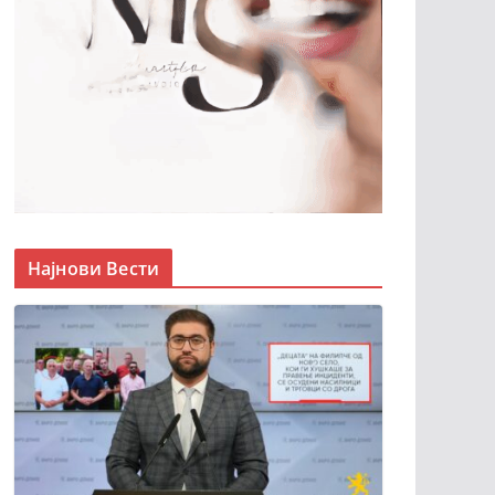
Најнови Вести