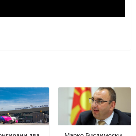
онгирани два
Марко Бислимоски