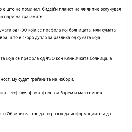
о е што не поминал, бидејќи планот на Филипче вклучувал
ли пари на граѓаните.
умата од ФЗО која се префрла кој болницата, или сумата
ра, што е скоро дупло за разлика од сумата која
та која се префрла од ФЗО кон Клиничката болница, а
вност, му судат граѓаните на избори.
та секој случај во кој постои барем и мал сомнеж
ото Обвинителство да ги разгледа информациите и да