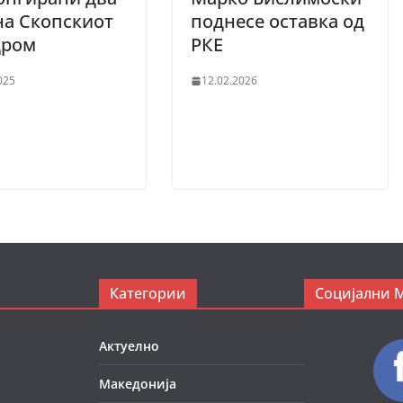
на Скопскиот
поднесе оставка од
дром
РКЕ
025
12.02.2026
Категории
Социјални 
Актуелно
Македонија