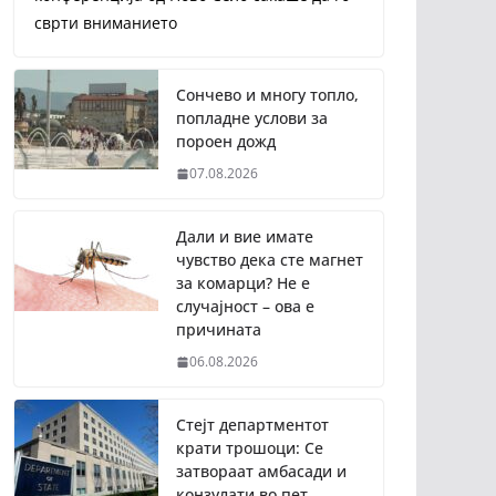
сврти вниманието
Сончево и многу топло,
попладне услови за
пороен дожд
07.08.2026
Дали и вие имате
чувство дека сте магнет
за комарци? Не е
случајност – ова е
причината
06.08.2026
Стејт департментот
крати трошоци: Се
затвораат амбасади и
конзулати во пет