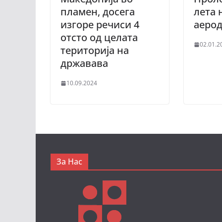
пламен, досега
лета 
изгоре речиси 4
аеро
отсто од целата
02.01.2
територија на
државава
10.09.2024
За Нас