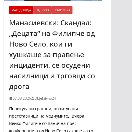
МАКЕДОНИЈА
НАЈНОВО
ПОЛИТИКА
Манасиевски: Скандал:
„Децата“ на Филипче од
Ново Село, кои ги
хушкаше за правење
инциденти, се осудени
насилници и трговци со
дрога
07.08.2026
Objektivno24
Почитувани граѓани, почитувани
претставници на медиумите, Вчера
Венко Филипче со панична прес-
конференција од Ново Село сакаше да го