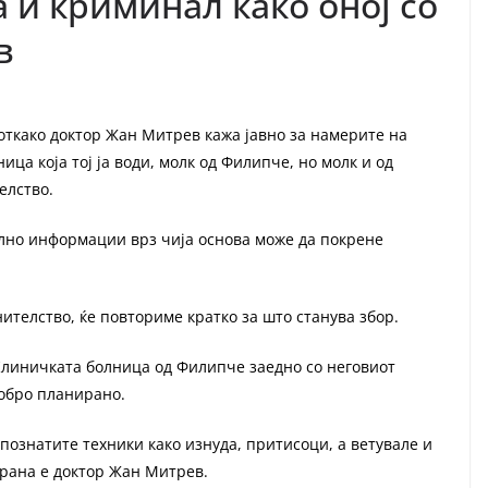
 и криминал како оној со
в
откако доктор Жан Митрев кажа јавно за намерите на
ца која тој ја води, молк од Филипче, но молк и од
елство.
олно информации врз чија основа може да покрене
нителство, ќе повториме кратко за што станува збор.
Клиничката болница од Филипче заедно со неговиот
добро планирано.
познатите техники како изнуда, притисоци, а ветувале и
страна е доктор Жан Митрев.