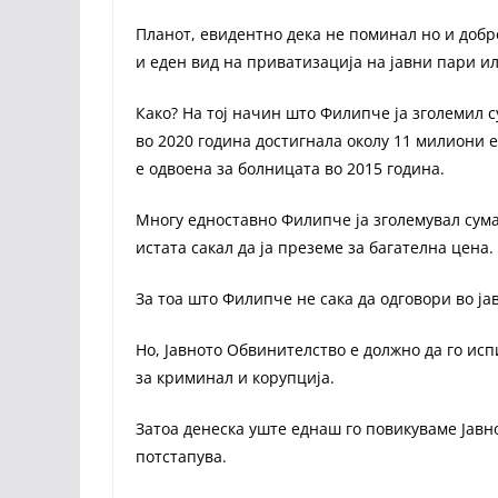
Планот, евидентно дека не поминал но и добр
и еден вид на приватизација на јавни пари и
Како? На тој начин што Филипче ја зголемил с
во 2020 година достигнала околу 11 милиони ев
е одвоена за болницата во 2015 година.
Многу едноставно Филипче ја зголемувал сума
истата сакал да ја преземе за багателна цена.
За тоа што Филипче не сака да одговори во ја
Но, Јавното Обвинителство е должно да го испи
за криминал и корупција.
Затоа денеска уште еднаш го повикуваме Јавн
потстапува.