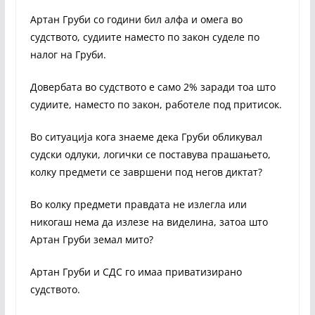
Артан Груби со години бил алфа и омега во
судството, судиите наместо по закон суделе по
налог на Груби.
Довербата во судството е само 2% заради тоа што
судиите, наместо по закон, работеле под притисок.
Во ситуација кога знаеме дека Груби обликувал
судски одлуки, логички се поставува прашањето,
колку предмети се завршени под негов диктат?
Во колку предмети правдата не излегла или
никогаш нема да излезе на виделина, затоа што
Артан Груби земал мито?
Артан Груби и СДС го имаа приватизирано
судството.