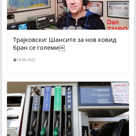
Трајковски: Шансите за нов ковид
бран се големи￼
18.06.2022