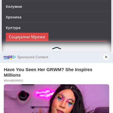
Колумни
Хроника
Култура
Социјални Мрежи
Следете нè на Фејсбук за да сте во тек со најновите
вести:
Objektivno24.mk