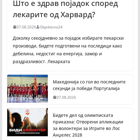
Што е здрав појадок според
лекарите од Харвард?
07.08.2026
Objektivno24
Доколку секојдневно за појадок избирате пекарски
производи, бидете подготвени на последици како
дебелина, недостиг на енергија, замор и
раздразливост. Лекарката
Македонија со гол во последните
секунди ја победи Португалија
07.08.2026
Бидете дел од олимписката
приказна: Отворени апликации
за волонтери за Игрите во Лос
Анџелес 2028