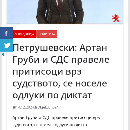
МАКЕДОНИЈА
ПОЛИТИКА
Петрушевски: Артан
Груби и СДС правеле
притисоци врз
судството, се носеле
одлуки по диктат
14.12.2024
Objektivno24
Артан Груби и СДС правеле притисоци врз
судството, се носеле одлуки по диктат.