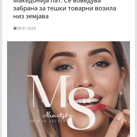
Македонија пат: Се воведува
забрана за тешки товарни возила
низ земјава
09.01.2024