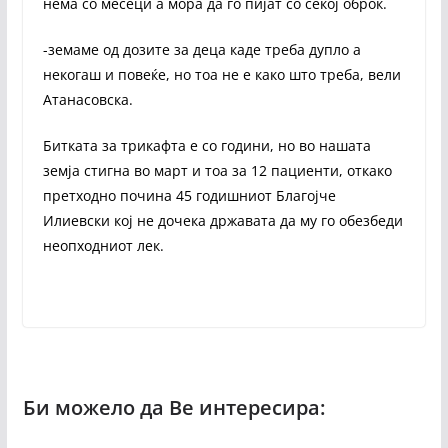
нема со месеци а мора да го пијат со секој оброк.
-земаме од дозите за деца каде треба дупло а
некогаш и повеќе, но тоа не е како што треба, вели
Атанасовска.
Битката за трикафта е со години, но во нашата
земја стигна во март и тоа за 12 пациенти, откако
претходно почина 45 годишниот Благојче
Илиевски кој не дочека државата да му го обезбеди
неопходниот лек.