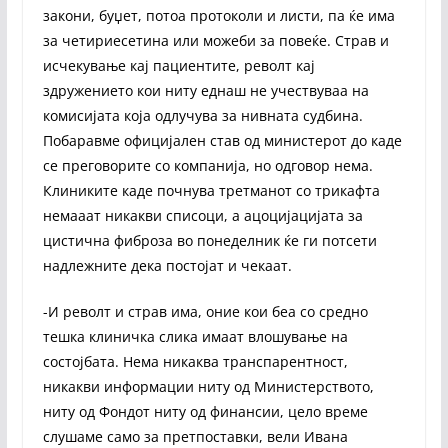
закони, буџет, потоа протоколи и листи, па ќе има
за четириесетина или можеби за повеќе. Страв и
исчекување кај пациентите, револт кај
здружението кои ниту еднаш не учествуваа на
комисијата која одлучува за нивната судбина.
Побаравме официјален став од министерот до каде
се преговорите со компанија, но одговор нема.
Клиниките каде почнува третманот со трикафта
немааат никакви списоци, а ацоцијацијата за
цистична фиброза во понеделник ќе ги потсети
надлежните дека постојат и чекаат.
-И револт и страв има, оние кои беа со средно
тешка клиничка слика имаат влошување на
состојбата. Нема никаква транспарентност,
никакви информации ниту од Министерството,
ниту од Фондот ниту од финансии, цело време
слушаме само за претпоставки, вели Ивана