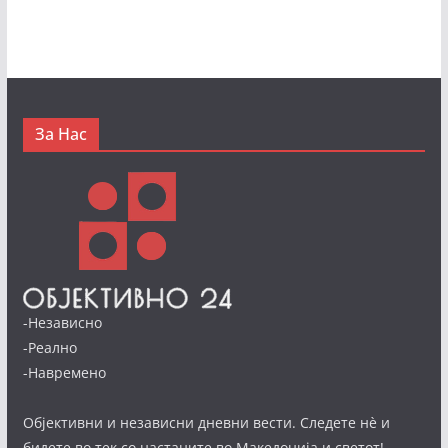
За Нас
-Независно
-Реално
-Навремено
Објективни и независни дневни вести. Следете нè и
бидете во тек со настаните во Македонија и светот!