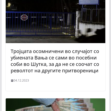
Тројцата осомничени во случајот со
убиената Вања се сами во посебни
соби во Шутка, за да не се соочат со
револтот на другите притвореници
04.12.2023