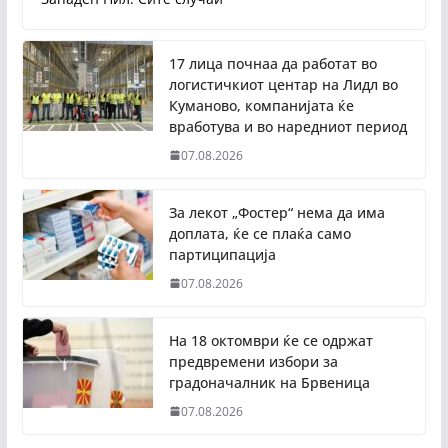
17 лица почнаа да работат во
логистичкиот центар на Лидл во
Куманово, компанијата ќе
вработува и во наредниот период
07.08.2026
За лекот „Фостер“ нема да има
доплата, ќе се плаќа само
партиципација
07.08.2026
На 18 октомври ќе се одржат
предвремени избори за
градоначалник на Брвеница
07.08.2026