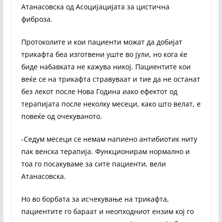
Атанасовска од Асоцијацијата за цистична
фиброза.
Протоколите и кои пациенти можат да добијат
трикафта беа изготвени уште во јули, но кога ќе
биде набавката не кажува никој. Пациентите кои
веќе се на трикафта стравуваат и тие да не останат
без лекот после Нова Година иако ефектот од
терапијата после неколку месеци, како што велат, е
повеќе од очекуваното.
-Седум месеци се немам напиено антибиотик ниту
пак венска терапија. Функционирам нормално и
тоа го посакуваме за сите пациенти, вели
Атанасовска.
Но во борбата за исчекување на трикафта,
пациентите го бараат и неопходниот ензим кој го