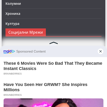
Колумни
Хроника
Култура
Социјални Мрежи
Следете нè на Фејсбук за да сте во тек со најновите
вести:
Objektivno24.mk