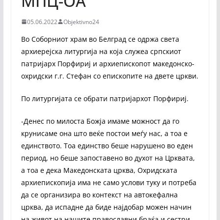
МПЦ-ОА
05.06.2022
Objektivno24
Во Соборниот храм во Белград се одржа света
архиерејска литургија на која служеа српскиот
патријарх Порфириј и архиепископот македонско-
охридски г.г. Стефан со епископите на двете цркви.
По литургијата се обрати патријархот Порфириј.
-Денес по милоста Божја имаме можност да го
крунисаме она што веќе постои меѓу нас, а тоа е
единството. Тоа единство беше нарушено во еден
период, но беше запоставено во духот на Црквата,
а тоа е дека Македонската црква, Охридската
архиепископија има не само услови туку и потреба
да се организира во контекст на автокефална
црква, да испадне да биде најдобар можен начин
на живот на нашите православни браќа и сестри