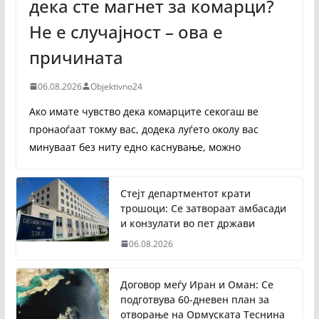
дека сте магнет за комарци?
Не е случајност – ова е
причината
06.08.2026
Objektivno24
Ако имате чувство дека комарците секогаш ве
пронаоѓаат токму вас, додека луѓето околу вас
минуваат без ниту едно каснување, можно
Стејт департментот крати
трошоци: Се затвораат амбасади
и конзулати во пет држави
06.08.2026
Договор меѓу Иран и Оман: Се
подготвува 60-дневен план за
отворање на Ормуската Теснина