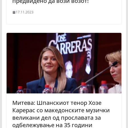
предвидено да вози возот!
17.11.2023
Митева: Шпанскиот тенор Хозе
Карерас со македонските музички
великани дел од прославата за
одбележување на 35 години