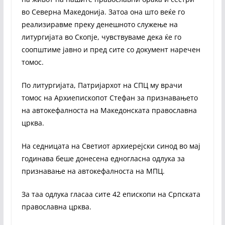
во Северна Македонија. Затоа она што веќе го
реализиравме преку денешното служење на
литургијата во Скопје, чувствуваме дека ќе го
соопштиме јавно и пред сите со документ наречен
томос.
По литургијата, Патријархот на СПЦ му врачи
томос на Архиепископот Стефан за признавањето
на автокефалноста на Македонската православна
црква.
На седницата на Светиот архиерејски синод во мај
годинава беше донесена едногласна одлука за
признавање на автокефалноста на МПЦ.
За таа одлука гласаа сите 42 епископи на Српската
православна црква.