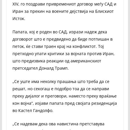
XIV, го поздрави привремениот договор меѓу САД и
Иран за прекин на воените дејствија на Блискиот
Исток.
Папата, кој е роден во САД, изрази надеж дека
договорот што е предвидено да биде потпишан в
петок, ќе стави траен крај на конфликтот. Тој
претходно упати критики за војната против Иран,
што предизвика реакции од американскиот
претседател Доналд Трамп.
„Се уште има неколку прашања што треба да се
решат, но секогаш е подобро тоа да се направи
преку дијалог и преговори, наместо преку враќање
кон војна“, изјави папата пред својата резиденција
во Кастел Гандолфо.
„Се надевам дека ова навистина претставува