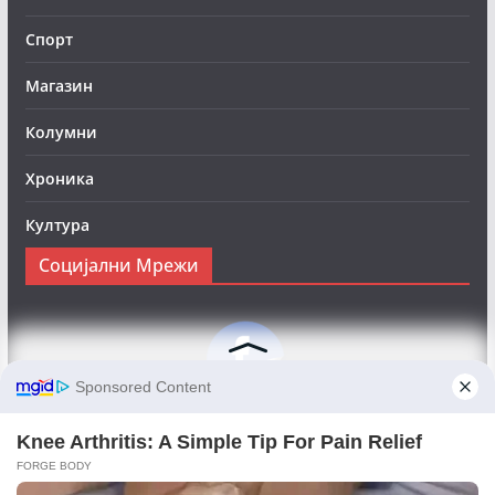
Спорт
Магазин
Колумни
Хроника
Култура
Социјални Мрежи
Следете нè на Фејсбук за да сте во тек со најновите
вести:
Objektivno24.mk