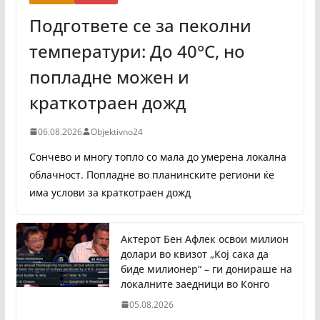
Подгответе се за пеколни
температури: До 40°C, но
попладне можен и
краткотраен дожд
06.08.2026
Objektivno24
Сончево и многу топло со мала до умерена локална
облачност. Попладне во планинските региони ќе
има услови за краткотраен дожд
Актерот Бен Афлек освои милион
долари во квизот „Кој сака да
биде милионер“ – ги донираше на
локалните заедници во Конго
05.08.2026