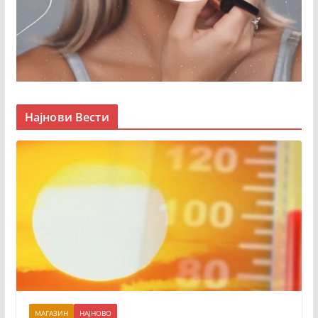
Најнови Вести
МАГАЗИН
НАЈНОВО