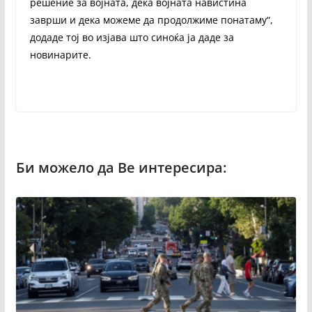
решение за војната, дека војната навистина
заврши и дека можеме да продолжиме понатаму“,
додаде тој во изјава што синоќа ја даде за
новинарите.