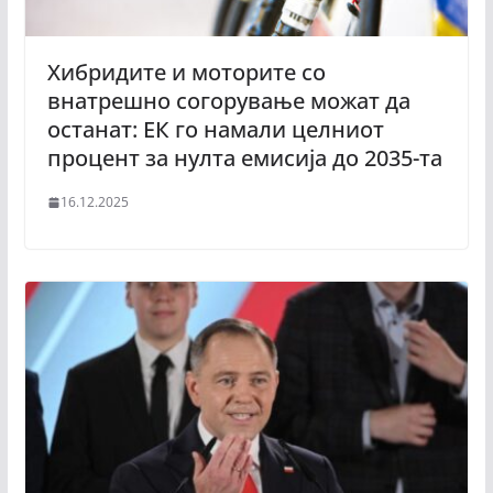
Хибридите и моторите со
внатрешно согорување можат да
останат: ЕК го намали целниот
процент за нулта емисија до 2035-та
16.12.2025